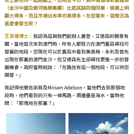
本上都在同一起跑點上。但時至今日，其中兩個博彩營運商
（金沙中國及銀河娛樂集團）比起其餘四個同業，規模上明
顯大得多，而且市場佔有率亦高得多。在您看來，這情況為
甚麼會發生呢？
王英偉博士：
我認為這與我們創辦人蕭登·艾德森的願景有
關。當他首次來到澳門時，所有人都努力在澳門舊區尋找可
發展的地段。您現在可以於舊區中看到美高梅、永利及首先
出現在那裏的澳門金沙。但艾德森先生卻尋找更進一步的發
展機會。政府當時就說：「在路氹有這一個地段，可以供您
開發。」
我記得他曾告訴我及Miriam Adelson，當他們去到那個地
段時，他們看到的只有一條馬路，兩邊盡是海水。當時他
問：「那塊地在那裏？」