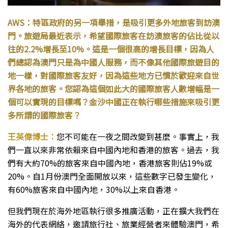
AWS：特區政府的另一項舉措，是吸引更多外地旅客到訪澳
門。旅遊局最近表示，希望國際旅客在訪澳旅客的佔比從以
往的2.2%增長至10%。這是一個很高的增長目標，因為人
們總認為澳門只是為中國人服務，而不像其他國際旅遊目的
地一樣，對國際旅客友好，因為這些地方已慣於歡迎來自世
界各地的旅客。您認為這個如此大的國際旅客人數增幅是一
個可以實現的目標嗎？金沙中國正在執行哪些措施來吸引更
多所謂的國際旅客？
王英偉博士：
您不可能在一夜之間改變到甚麼。事實上，我
們一直以來非常依賴來自中國內地和香港的旅客。過去，我
們有大約70%的旅客來自中國內地，香港旅客則佔19%或
20%。自1月份澳門全面開放以來，這些數字已發生變化，
有60%旅客來自中國內地，30%以上來自香港。
但我們現在於海外地區執行很多推廣活動，正在擴大我們在
海外的代表網絡，邀請旅行社、旅業經營者來體驗澳門，希