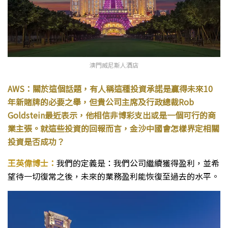
澳門威尼斯人酒店
AWS：關於這個話題，有人稱這種投資承諾是贏得未來10
年新賭牌的必要之舉，但貴公司主席及行政總裁Rob
Goldstein最近表示，他相信非博彩支出或是一個可行的商
業主張。就這些投資的回報而言，金沙中國會怎樣界定相關
投資是否成功？
王英偉博士：
我們的定義是：我們公司繼續獲得盈利，並希
望待一切復常之後，未來的業務盈利能恢復至過去的水平。