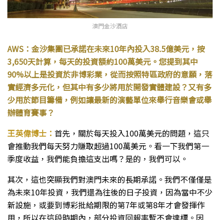
澳門金沙酒店
AWS：金沙集團已承諾在未來10年內投入38.5億美元，按
3,650天計算，每天的投資額約100萬美元。您提到其中
90%以上是投資於非博彩業，從而按照特區政府的意願，落
實經濟多元化，但其中有多少將用於開發實體建設？又有多
少用於節目籌備，例如讓最新的演藝單位來舉行音樂會或舉
辦體育賽事？
王英偉博士：
首先，關於每天投入100萬美元的問題，這只
會推動我們每天努力賺取超過100萬美元。看一下我們第一
季度收益，我們能負擔這支出嗎？是的，我們可以。
其次，這也突顯我們對澳門未來的長期承諾。我們不僅僅是
為未來10年投資，我們還為往後的日子投資，因為當中不少
新設施，或要到博彩批給期限的第7年或第8年才會發揮作
用，所以在這段時期內，部分投資回報率暫不會達標。因