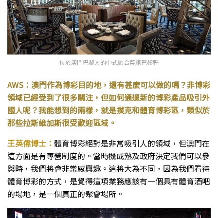
位於澳門巴黎人的中式融合菜館巴黎軒
AWS：澳門作為博彩目的地，還有甚麼可以做的嗎？非博彩
領域已經受到了很多關注，但如何通過新的博彩產品吸引外
國人呢？我能想到的兩樣，就是撲克和體育博彩區，類似於
那些拉斯維加斯很受歡迎區域。
王英偉博士：
體育博彩絕對是非常吸引人的領域，但澳門在
這方面是有專營制度的。當時機成熟及政府決定我們可以參
與時，我們將會非常感興趣。這將大為不同，因為我們看待
體育博彩的方式，是覺得這項業務應該有一個具有體育酒吧
的場地，是一個真正的聚會場所。