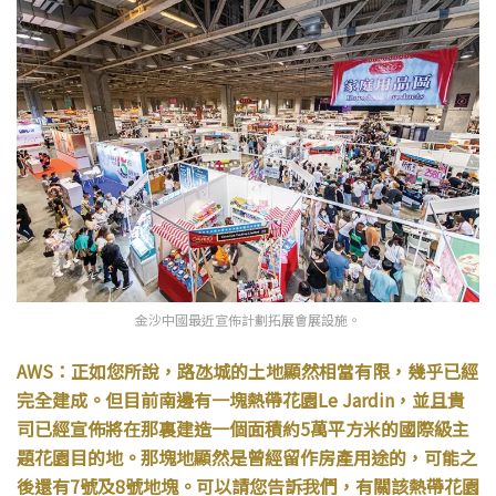
金沙中國最近宣佈計劃拓展會展設施。
AWS：正如您所說，路氹城的土地顯然相當有限，幾乎已經
完全建成。但目前南邊有一塊熱帶花園Le Jardin，並且貴
司已經宣佈將在那裏建造一個面積約5萬平方米的國際級主
題花園目的地。那塊地顯然是曾經留作房產用途的，可能之
後還有7號及8號地塊。可以請您告訴我們，有關該熱帶花園