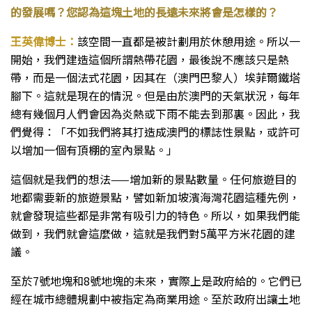
的發展嗎？您認為這塊土地的長遠未來將會是怎樣的？
王英偉博士：
該空間一直都是被計劃用於休憩用途。所以一
開始，我們建造這個所謂熱帶花園，最後說不應該只是熱
帶，而是一個法式花園，因其在（澳門巴黎人）埃菲爾鐵塔
腳下。這就是現在的情況。但是由於澳門的天氣狀況，每年
總有幾個月人們會因為炎熱或下雨不能去到那裏。因此，我
們覺得：「不如我們將其打造成澳門的標誌性景點，或許可
以增加一個有頂棚的室內景點。」
這個就是我們的想法——增加新的景點數量。任何旅遊目的
地都需要新的旅遊景點，譬如新加坡濱海灣花園這種先例，
就會發現這些都是非常有吸引力的特色。所以，如果我們能
做到，我們就會這麼做，這就是我們對5萬平方米花園的建
議。
至於7號地塊和8號地塊的未來，實際上是政府給的。它們已
經在城市總體規劃中被指定為商業用途。至於政府出讓土地