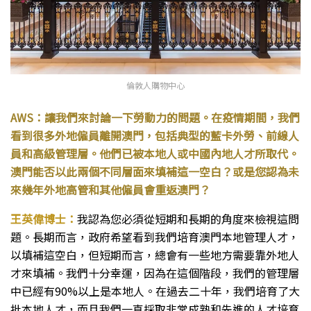
倫敦人購物中心
AWS：讓我們來討論一下勞動力的問題。在疫情期間，我們
看到很多外地僱員離開澳門，包括典型的藍卡外勞、前線人
員和高級管理層。他們已被本地人或中國內地人才所取代。
澳門能否以此兩個不同層面來填補這一空白？或是您認為未
來幾年外地高管和其他僱員會重返澳門？
王英偉博士：
我認為您必須從短期和長期的角度來檢視這問
題。長期而言，政府希望看到我們培育澳門本地管理人才，
以填補這空白，但短期而言，總會有一些地方需要靠外地人
才來填補。我們十分幸運，因為在這個階段，我們的管理層
中已經有90%以上是本地人。在過去二十年，我們培育了大
批本地人才，而且我們一直採取非常成熟和先進的人才培育