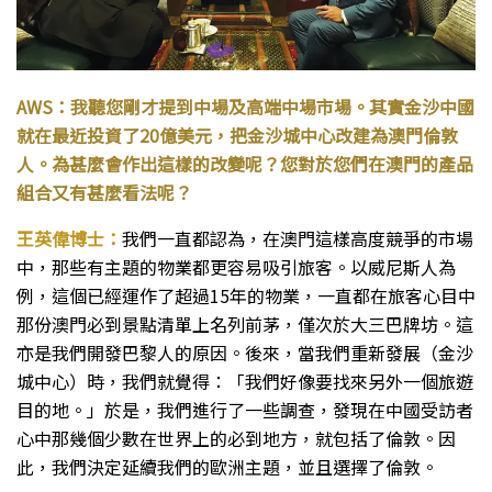
AWS：我聽您剛才提到中場及高端中場市場。其實金沙中國
就在最近投資了20億美元，把金沙城中心改建為澳門倫敦
人。為甚麼會作出這樣的改變呢？您對於您們在澳門的產品
組合又有甚麼看法呢？
王英偉博士：
我們一直都認為，在澳門這樣高度競爭的市場
中，那些有主題的物業都更容易吸引旅客。以威尼斯人為
例，這個已經運作了超過15年的物業，一直都在旅客心目中
那份澳門必到景點清單上名列前茅，僅次於大三巴牌坊。這
亦是我們開發巴黎人的原因。後來，當我們重新發展（金沙
城中心）時，我們就覺得：「我們好像要找來另外一個旅遊
目的地。」於是，我們進行了一些調查，發現在中國受訪者
心中那幾個少數在世界上的必到地方，就包括了倫敦。因
此，我們決定延續我們的歐洲主題，並且選擇了倫敦。