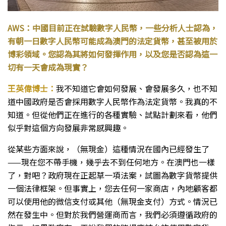
AWS：中國目前正在試驗數字人民幣，一些分析人士認為，
有朝一日數字人民幣可能成為澳門的法定貨幣，甚至被用於
博彩領域。您認為其將如何發揮作用，以及您是否認為這一
切有一天會成為現實？
王英偉博士：
我不知道它會如何發展、會發展多久，也不知
道中國政府是否會採用數字人民幣作為法定貨幣。我真的不
知道。但從他們正在進行的各種實驗、試點計劃來看，他們
似乎對這個方向發展非常感興趣。
從某些方面來說，（無現金）這種情況在國內已經發生了
——現在您不帶手機，幾乎去不到任何地方。在澳門也一樣
了，對吧？政府現在正起草一項法案，試圖為數字貨幣提供
一個法律框架。但事實上，您去任何一家商店，內地顧客都
可以使用他的微信支付或其他（無現金支付）方式。情況已
然在發生中。但對於我們營運商而言，我們必須遵循政府的