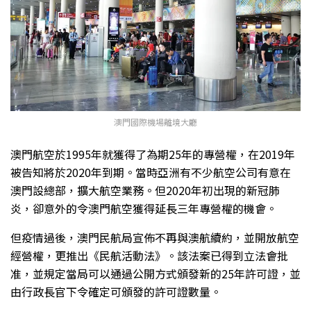
澳門國際機場離境大廳
澳門航空於1995年就獲得了為期25年的專營權，在2019年
被告知將於2020年到期。當時亞洲有不少航空公司有意在
澳門設總部，擴大航空業務。但2020年初出現的新冠肺
炎，卻意外的令澳門航空獲得延長三年專營權的機會。
但疫情過後，澳門民航局宣佈不再與澳航續約，並開放航空
經營權，更推出《民航活動法》。該法案已得到立法會批
准，並規定當局可以通過公開方式頒發新的25年許可證，並
由行政長官下令確定可頒發的許可證數量。