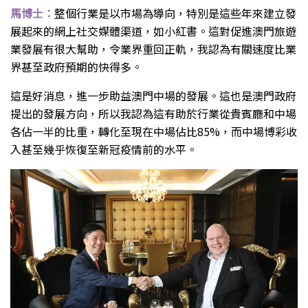
馬博士：
整個行業是以市場為導向，特別是這些年來建立發
展起來的網上社交媒體渠道，如小紅書。這對促進澳門旅遊
業發展有很大幫助，令業界重回正軌，我認為有關速度比業
界甚至政府預期的快得多。
這是好消息，進一步助益澳門中場的發展。這也是澳門政府
提出的發展方向，所以我認為這有助於行業從貴賓廳和中場
各佔一半的比重，轉化至現在中場佔比85%，而中場博彩收
入甚至幾乎恢復至新冠疫情前的水平。