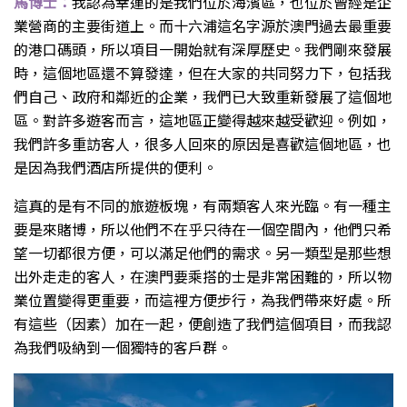
馬博士：
我認為幸運的是我們位於海濱區，也位於曾經是企
業營商的主要街道上。而十六浦這名字源於澳門過去最重要
的港口碼頭，所以項目一開始就有深厚歷史。我們剛來發展
時，這個地區還不算發達，但在大家的共同努力下，包括我
們自己、政府和鄰近的企業，我們已大致重新發展了這個地
區。對許多遊客而言，這地區正變得越來越受歡迎。例如，
我們許多重訪客人，很多人回來的原因是喜歡這個地區，也
是因為我們酒店所提供的便利。
這真的是有不同的旅遊板塊，有兩類客人來光臨。有一種主
要是來賭博，所以他們不在乎只待在一個空間內，他們只希
望一切都很方便，可以滿足他們的需求。另一類型是那些想
出外走走的客人，在澳門要乘搭的士是非常困難的，所以物
業位置變得更重要，而這裡方便步行，為我們帶來好處。所
有這些（因素）加在一起，便創造了我們這個項目，而我認
為我們吸納到一個獨特的客戶群。