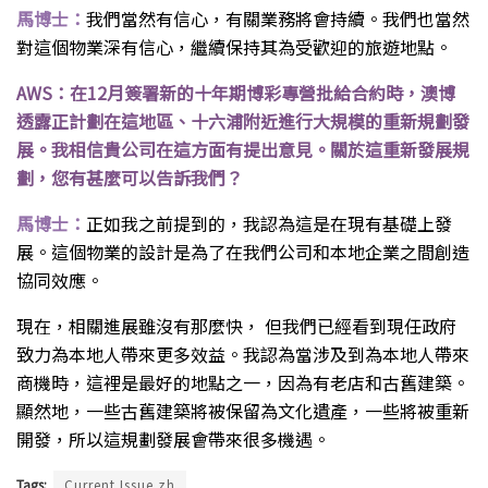
馬博士：
我們當然有信心，有關業務將會持續。我們也當然
對這個物業深有信心，繼續保持其為受歡迎的旅遊地點。
AWS：在12月簽署新的十年期博彩專營批給合約時，澳博
透露正計劃在這地區、十六浦附近進行大規模的重新規劃發
展。我相信貴公司在這方面有提出意見。關於這重新發展規
劃，您有甚麼可以告訴我們？
馬博士：
正如我之前提到的，我認為這是在現有基礎上發
展。這個物業的設計是為了在我們公司和本地企業之間創造
協同效應。
現在，相關進展雖沒有那麼快， 但我們已經看到現任政府
致力為本地人帶來更多效益。我認為當涉及到為本地人帶來
商機時，這裡是最好的地點之一，因為有老店和古舊建築。
顯然地，一些古舊建築將被保留為文化遺產，一些將被重新
開發，所以這規劃發展會帶來很多機遇。
Tags:
Current Issue zh