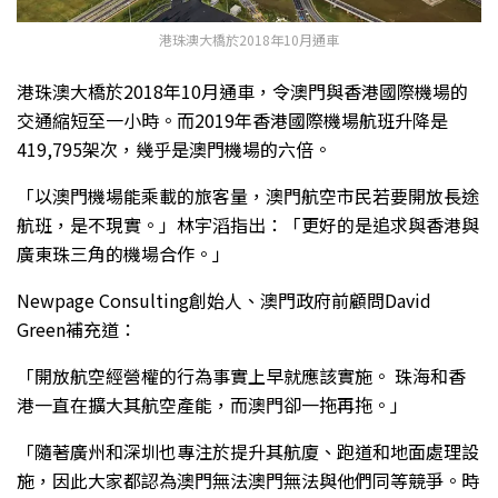
港珠澳大橋於2018年10月通車
港珠澳大橋於2018年10月通車，令澳門與香港國際機場的
交通縮短至一小時。而2019年香港國際機場航班升降是
419,795架次，幾乎是澳門機場的六倍。
「以澳門機場能乘載的旅客量，澳門航空市民若要開放長途
航班，是不現實。」林宇滔指出：「更好的是追求與香港與
廣東珠三角的機場合作。」
Newpage Consulting創始人、澳門政府前顧問David
Green補充道：
「開放航空經營權的行為事實上早就應該實施。 珠海和香
港一直在擴大其航空產能，而澳門卻一拖再拖。」
「隨著廣州和深圳也專注於提升其航廈、跑道和地面處理設
施，因此大家都認為澳門無法澳門無法與他們同等競爭。時