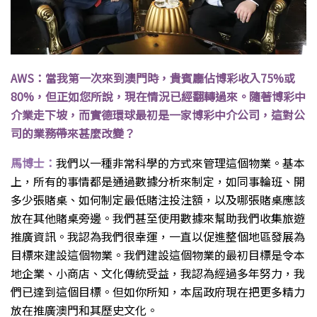
AWS：當我第一次來到澳門時，貴賓廳佔博彩收入75%或
80%，但正如您所說，現在情況已經翻轉過來。隨著博彩中
介業走下坡，而實德環球最初是一家博彩中介公司，這對公
司的業務帶來甚麼改變？
馬博士：
我們以一種非常科學的方式來管理這個物業。基本
上，所有的事情都是通過數據分析來制定，如同事輪班、開
多少張賭桌、如何制定最低賭注投注額，以及哪張賭桌應該
放在其他賭桌旁邊。我們甚至使用數據來幫助我們收集旅遊
推廣資訊。我認為我們很幸運，一直以促進整個地區發展為
目標來建設這個物業。我們建設這個物業的最初目標是令本
地企業、小商店、文化傳統受益，我認為經過多年努力，我
們已達到這個目標。但如你所知，本屆政府現在把更多精力
放在推廣澳門和其歷史文化。