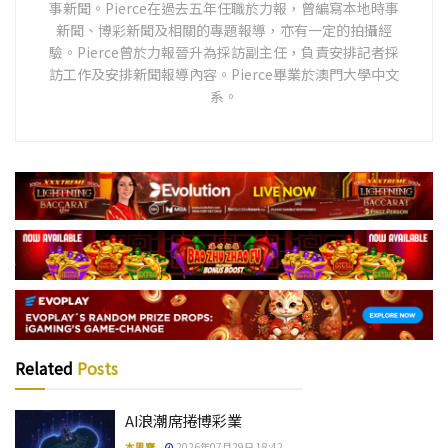
事新聞。Pierce在過去五年任職於力報，曾編寫本地時事
新聞、博彩新聞及相關的專題報導，亦有一定的拍攝經
驗。Pierce曾於力報晉升為採訪副主任，負責安排記者採
訪工作及安排新聞報導內容。Pierce畢業於澳門大學中文
系。
Related
Posts
AI浪潮席捲博彩業
本思齊
2026年07月29日 18:42