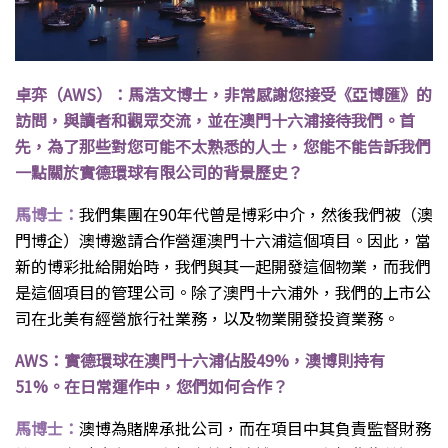
卓弈（AWS）：馬浩文博士，非常感謝您接受《亞博匯》的
訪問，與讀者和觀眾交流，並在澳門十六浦接待我們。首
先，為了那些對您可能不太熟悉的人士，您能不能告訴我們
一點關於實德環球有限公司的背景歷史？
馬博士：
我們集團在90年代曾是博彩中介，然後我們被（澳
門博企）澳博邀請合作營運澳門十六浦這個項目。因此，當
新的博彩批給開始時，我們與其一起開發這個物業，而我們
是這個項目的管理公司。除了澳門十六浦外，我們的上市公
司在北美有經營旅行社業務，以及物業開發投資業務。
AWS：實德環球在澳門十六浦佔股49%，澳博則持有
51%。在日常運作中，您們如何合作？
馬博士：
澳博為賭牌承批公司，而在項目中其負責監督財務