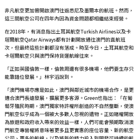
非凡航空更加曾開啟澳門往返悉尼及墨爾本的航班。然而，
這三間航空公司在四年內因為資金問題都相繼結束經營。
在2018年，有消息指出土耳其航空Turkish Airlines以及卡
塔爾航空Qatar Airways都有計劃開放通往澳門的直航班
次，但最終這些計劃都沒有落成。時至今日，土耳其航空和
卡塔爾航空只與澳門保持貨運航線往來。
「正如英國倫敦一樣，倫敦周邊有很多機場，他們要生存只
能靠錯位發展。」林宇滔說到。
「澳門機場亦應是如此，澳門與鄰近城市的機場合作，是更
適合澳門長遠發展，擴展更多客源。Green也指出：「在葡
萄牙殖民時期，澳門獨家特許權所創造的不自然壟斷，使澳
門航空似乎成為一個被大多數人忽視的遺物。正如賭權開放
為旅遊和政府收入帶來的效益一樣，人們可能會預期取消澳
門航空專營權將意味著更多且更實惠的座位容量、新的航空
公司、更多的航線，以及將新的精力投入到開發可持續的航