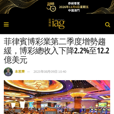
菲律賓博彩業第二季度增勢趨
緩，博彩總收入下降2.2%至12.2
億美元
本思齊
2023年08月09日 10:40