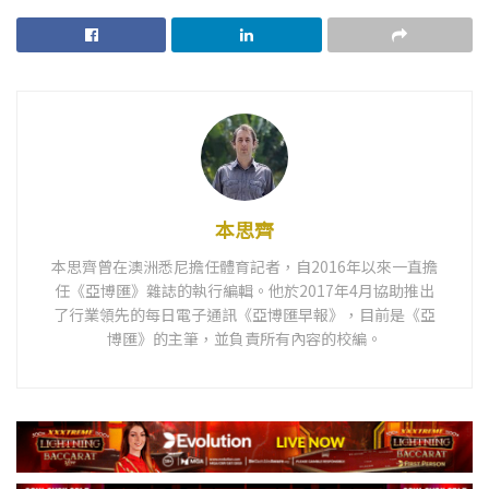
本思齊
本思齊曾在澳洲悉尼擔任體育記者，自2016年以來一直擔
任《亞博匯》雜誌的執行編輯。他於2017年4月協助推出
了行業領先的每日電子通訊《亞博匯早報》，目前是《亞
博匯》的主筆，並負責所有內容的校編。