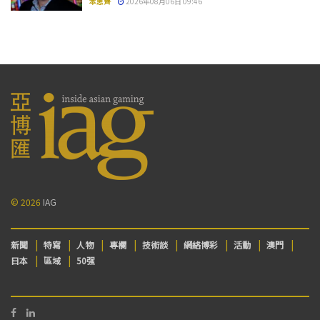
本思齊
2026年08月06日 09:46
© 2026
IAG
新聞
特寫
人物
專欄
技術談
網絡博彩
活動
澳門
日本
區域
50强