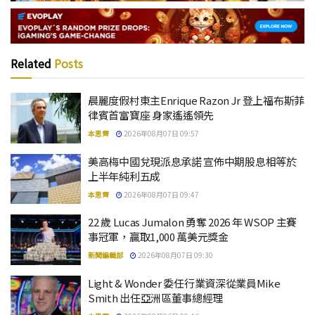
Related
Posts
晨麗度假村東主Enrique Razon Jr 登上福布斯菲
律賓首富寶座 身家遙遙領先
本思齊
2026年08月07日 09:57
美高梅中國兌現派息承諾 宣佈中期股息相等於
上半年純利五成
本思齊
2026年08月07日 09:47
22 歲 Lucas Jumalon 勇奪 2026 年 WSOP 主賽
事冠軍，贏取1,000 萬美元獎金
新聞編輯部
2026年08月07日 09:30
Light & Wonder 委任行業資深從業員Mike
Smith 出任亞洲區董事總經理