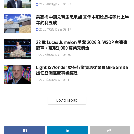
2026年08月07日 09:57
美高梅中國兌現派息承諾 宣佈中期股息相等於上半
年純利五成
2026年08月07日 09:47
22 歲 Lucas Jumalon 勇奪 2026 年 WSOP 主賽事
冠軍，贏取1,000 萬美元獎金
2026年08月07日 09:30
Light & Wonder 委任行業資深從業員Mike Smith
出任亞洲區董事總經理
2026年08月06日 09:46
LOAD MORE