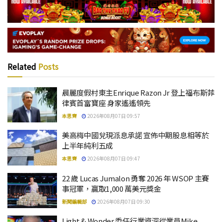
Related
Posts
晨麗度假村東主Enrique Razon Jr 登上福布斯菲
律賓首富寶座 身家遙遙領先
本思齊
2026年08月07日 09:57
美高梅中國兌現派息承諾 宣佈中期股息相等於
上半年純利五成
本思齊
2026年08月07日 09:47
22 歲 Lucas Jumalon 勇奪 2026 年 WSOP 主賽
事冠軍，贏取1,000 萬美元獎金
新聞編輯部
2026年08月07日 09:30
Light & Wonder 委任行業資深從業員Mike