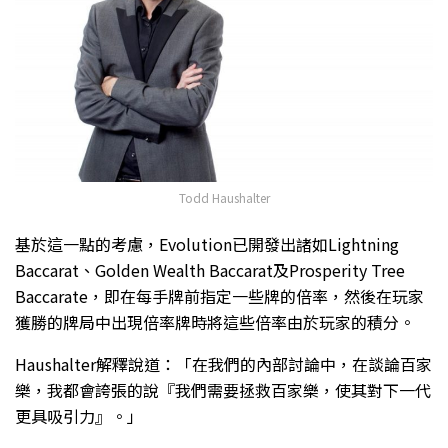
Todd Haushalter
基於這一點的考慮，Evolution已開發出諸如Lightning
Baccarat、Golden Wealth Baccarat及Prosperity Tree
Baccarate，即在每手牌前指定一些牌的倍率，然後在玩家
獲勝的牌局中出現倍率牌時將這些倍率由於玩家的積分。
Haushalter解釋說道：「在我們的內部討論中，在談論百家
樂，我都會誇張的說『我們需要拯救百家樂，使其對下一代
更具吸引力』。」