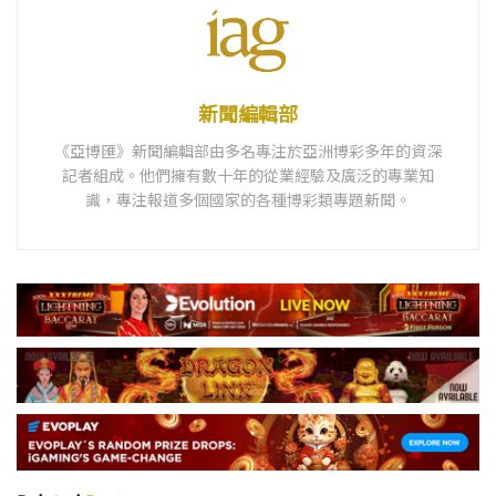
新聞編輯部
《亞博匯》新聞編輯部由多名專注於亞洲博彩多年的資深
記者組成。他們擁有數十年的從業經驗及廣泛的專業知
識，專注報道多個國家的各種博彩類專題新聞。