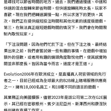
是尋找可以節省時間的地方。過去，我們通過慢速、中速和
快速的混合旋轉來節省時間，但快速旋轉耗時太長，玩家不
喜歡。現在我們把轉速調慢一點，所以求落下的更快。其
次，我們正在提供縮短投注時間和其他元素的速度版遊戲。
第三，在無法真正縮短遊戲時間的情況下，我們會在時間限
制內取悅玩家。」
「下注沒問題，因為他們忙於下注，但在下注之後、最終結
果出來之前，我們會嘗試做一些有趣的事情，在遊戲中增加
額外的倍數，或者用有趣的鏡頭角度取悅他們，使其感覺時
間並非那麼長。皆因為當今而言，速度才是王道。」
Evolution2006年在歐洲成立，是直播真人荷官領域的先行
者之一，目前已經成為全球最大的B2B線上賭場服務供應商
之一，擁有18,000名員工，和18種不同的語言的遊戲。
其業務正向美國擴張，儘管2023年是該公司第二次在G2E展
示，其已經在密歇根州、賓夕法尼亞州、新澤西州和康涅狄
格州擁有直播工作室。