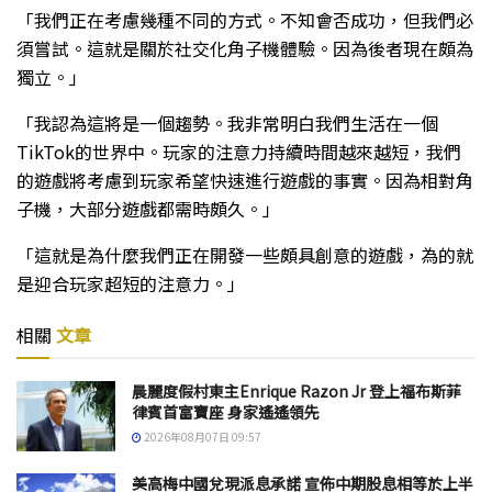
「我們正在考慮幾種不同的方式。不知會否成功，但我們必
須嘗試。這就是關於社交化角子機體驗。因為後者現在頗為
獨立。」
「我認為這將是一個趨勢。我非常明白我們生活在一個
TikTok的世界中。玩家的注意力持續時間越來越短，我們
的遊戲將考慮到玩家希望快速進行遊戲的事實。因為相對角
子機，大部分遊戲都需時頗久。」
「這就是為什麼我們正在開發一些頗具創意的遊戲，為的就
是迎合玩家超短的注意力。」
相關
文章
晨麗度假村東主Enrique Razon Jr 登上福布斯菲
律賓首富寶座 身家遙遙領先
2026年08月07日 09:57
美高梅中國兌現派息承諾 宣佈中期股息相等於上半