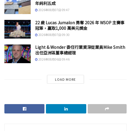
年純利五成
2026年08月07日 09:47
22 歲 Lucas Jumalon 勇奪 2026 年 WSOP 主賽事
冠軍，贏取1,000 萬美元獎金
2026年08月07日 09:30
Light & Wonder 委任行業資深從業員Mike Smith
出任亞洲區董事總經理
2026年08月06日 09:46
LOAD MORE