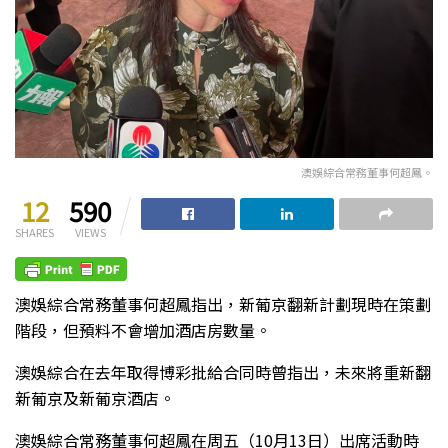
澳娛綜合常務董事何超鳳。
12
590
SHARES
VIEWS
澳娛綜合常務董事何超鳳指出，新葡京翻新計劃現時在策劃
階段，但預料不會增加酒店房數量。
澳娛綜合在去年取得博彩批給合同時曾指出，未來將重新翻
新葡京及新葡京酒店。
澳娛綜合常務董事何超鳳在周五（10月13日）出席活動時