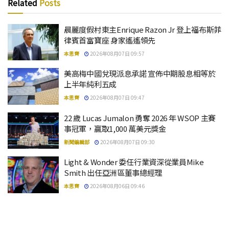
Related
Posts
晨麗度假村東主Enrique Razon Jr 登上福布斯菲
律賓首富寶座 身家遙遙領先
本思齊
2026年08月07日 09:57
美高梅中國兌現派息承諾 宣佈中期股息相等於
上半年純利五成
本思齊
2026年08月07日 09:47
22 歲 Lucas Jumalon 勇奪 2026 年 WSOP 主賽
事冠軍，贏取1,000 萬美元獎金
新聞編輯部
2026年08月07日 09:30
Light & Wonder 委任行業資深從業員Mike
Smith 出任亞洲區董事總經理
本思齊
2026年08月06日 09:46