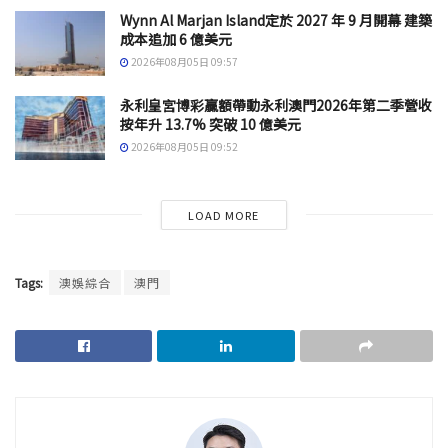
Wynn Al Marjan Island定於 2027 年 9 月開幕 建築
成本追加 6 億美元
2026年08月05日 09:57
永利皇宮博彩贏額帶動永利澳門2026年第二季營收
按年升 13.7% 突破 10 億美元
2026年08月05日 09:52
LOAD MORE
Tags:
澳娛綜合
澳門