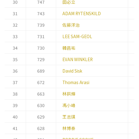
30
747
田必立
會
31
743
ADAM RYTENSKILD
常
32
739
佐藤洋治
董
33
731
LEE SAM-GEOL
首
34
730
韓昌祐
主
35
729
EVAN WINKLER
總
36
689
David Sisk
首
37
672
Thomas Arasi
總
38
663
林拱輝
副
39
630
馮小峰
總
40
629
王志琪
總
41
628
林博泰
總