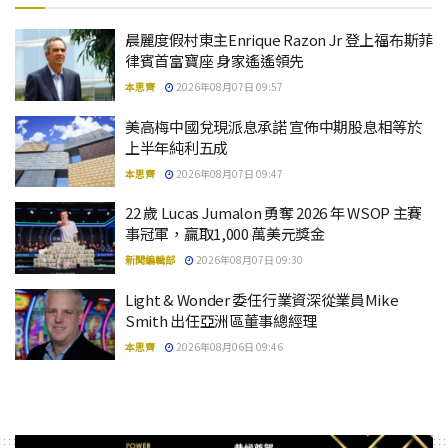
晨麗度假村東主Enrique Razon Jr 登上福布斯菲
律賓首富寶座 身家遙遙領先
本思齊
2026年08月07日 09:57
美高梅中國兌現派息承諾 宣佈中期股息相等於
上半年純利五成
本思齊
2026年08月07日 09:47
22 歲 Lucas Jumalon 勇奪 2026 年 WSOP 主賽
事冠軍，贏取1,000 萬美元獎金
新聞編輯部
2026年08月07日 09:30
Light & Wonder 委任行業資深從業員Mike
Smith 出任亞洲區董事總經理
本思齊
2026年08月06日 09:46