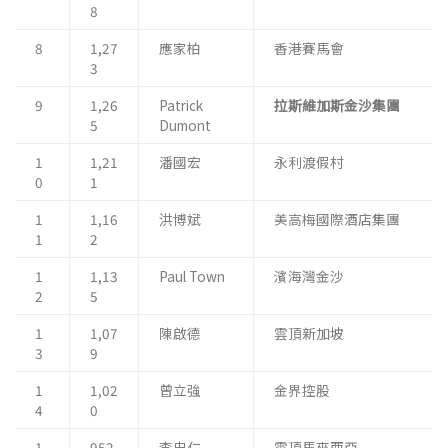
8
8
1,27
應家柏
香港賽馬會
3
9
1,26
Patrick
拉斯維加斯金沙集團
5
Dumont
1
1,21
潘國宏
永利渡假村
0
1
1
1,16
洪博斌
美高梅國際酒店集團
1
2
1
1,13
Paul Town
濱海灣金沙
2
5
1
1,07
陳啟德
雲頂新加坡
3
9
1
1,02
曾立強
金界控股
4
0
1
952
李忠仁
雲頂馬來西亞