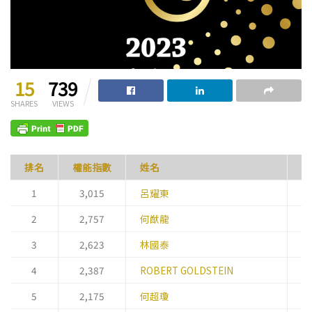
15
739
SHARES
VIEWS
排名
權能
指數
姓名
職
1
3,015
呂耀東
副
2
2,757
何猷龍
主
3
2,623
林國泰
主
4
2,387
ROBERT GOLDSTEIN
主
5
2,175
何超瓊
聯