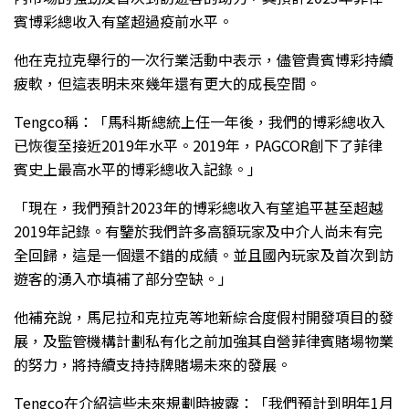
賓博彩總收入有望超過疫前水平。
他在克拉克舉行的一次行業活動中表示，儘管貴賓博彩持續
疲軟，但這表明未來幾年還有更大的成長空間。
Tengco稱：「馬科斯總統上任一年後，我們的博彩總收入
已恢復至接近2019年水平。2019年，PAGCOR創下了菲律
賓史上最高水平的博彩總收入記錄。」
「現在，我們預計2023年的博彩總收入有望追平甚至超越
2019年記錄。有鑒於我們許多高額玩家及中介人尚未有完
全回歸，這是一個還不錯的成績。並且國內玩家及首次到訪
遊客的湧入亦填補了部分空缺。」
他補充說，馬尼拉和克拉克等地新綜合度假村開發項目的發
展，及監管機構計劃私有化之前加強其自營菲律賓賭場物業
的努力，將持續支持持牌賭場未來的發展。
Tengco在介紹這些未來規劃時披露：「我們預計到明年1月