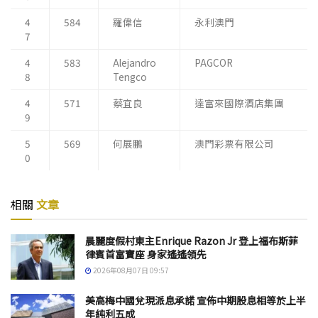
4
584
羅偉信
永利澳門
7
4
583
Alejandro
PAGCOR
8
Tengco
4
571
蔡宜良
達富來國際酒店集團
9
5
569
何展鵬
澳門彩票有限公司
0
相關
文章
晨麗度假村東主Enrique Razon Jr 登上福布斯菲
律賓首富寶座 身家遙遙領先
2026年08月07日 09:57
美高梅中國兌現派息承諾 宣佈中期股息相等於上半
年純利五成