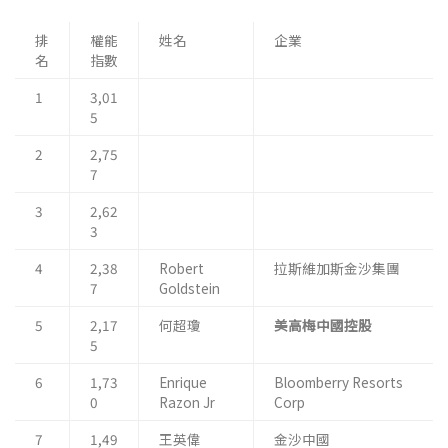
排
權能
姓名
企業
名
指數
1
3,01
5
2
2,75
7
3
2,62
3
4
2,38
Robert
拉斯維加斯金沙集團
7
Goldstein
5
2,17
何超瓊
美高梅中國控股
5
6
1,73
Enrique
Bloomberry Resorts
0
Razon Jr
Corp
7
1,49
王英偉
金沙中國