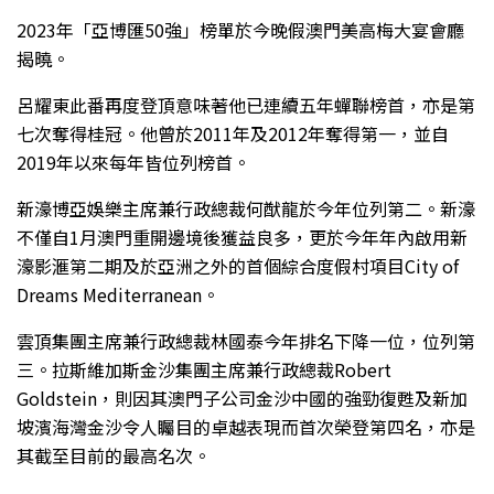
2023年「亞博匯50強」榜單於今晚假澳門美高梅大宴會廳
揭曉。
呂耀東此番再度登頂意味著他已連續五年蟬聯榜首，亦是第
七次奪得桂冠。他曾於2011年及2012年奪得第一，並自
2019年以來每年皆位列榜首。
新濠博亞娛樂主席兼行政總裁何猷龍於今年位列第二。新濠
不僅自1月澳門重開邊境後獲益良多，更於今年年內啟用新
濠影滙第二期及於亞洲之外的首個綜合度假村項目City of
Dreams Mediterranean。
雲頂集團主席兼行政總裁林國泰今年排名下降一位，位列第
三。拉斯維加斯金沙集團主席兼行政總裁Robert
Goldstein，則因其澳門子公司金沙中國的強勁復甦及新加
坡濱海灣金沙令人矚目的卓越表現而首次榮登第四名，亦是
其截至目前的最高名次。