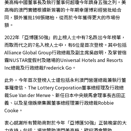
美高梅中國董事長及執行董事何超瓊今年躋身五強之列。美
高梅的澳門實體根據新簽署的十年期幸運博彩經營批給合
同，額外獲批198張賭枱，從而於今年獲得更大的市場份
額。
2022年「亞博匯50強」的上榜人士中有7名跌出今年榜單，
而取而代之的7名入榜人士中，有6位是首次登榜。其中包括
Alliance Global Group行政總裁及副主席吳啟明，及掌管宿
霧NUSTAR度假村及賭場的Universal Hotels and Resorts
Inc總裁及行政總裁Frederick Go。
此外，今年首次登榜人士還包括永利澳門營運總裁兼執行董
事羅偉信、The Lottery Corporation董事總經理及行政總
裁Sue Van der Merwe、新任日本中央競馬會理事長吉田正
義、以及星億娛樂集團董事總經理兼行政總裁Robbie
Cooke。
衷心感謝所有贊助商對於今年「亞博匯50強」正裝晚宴的大
力支持，包括：場地贊助澳門美高梅；歡迎酒會贊助