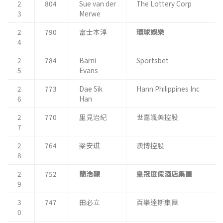
2
804
Sue van der
The Lottery Corp
3
Merwe
2
790
富士本淳
環球娛樂
4
2
784
Barni
Sportsbet
5
Evans
2
773
Dae Sik
Hann Philippines Inc
6
Han
2
770
里見治紀
世嘉颯美控股
7
2
764
梁安琪
澳博控股
8
2
752
簡浩龍
皇冠度假酒店集團
9
3
747
田必立
百樂達斯集團
0