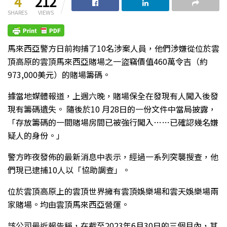
4
212
SHARES
VIEWS
馬來西亞警方日前拘捕了10名涉案人員，他們涉嫌從位於雲
頂高原的雲頂馬來西亞賭場之一盜竊價值460萬令吉（約
973,000美元）的賭場籌碼。
據當地媒體報道，上週六晚，賭場保全在發現有人闖入後發
現有籌碼遺失。 隨後於10 月28日的一份文件中當局披露，
「存放籌碼的一間賭場房間已被強行闖入……已確認幾名嫌
疑人的身份。」
警方昨夜發佈的最新消息中表示，經過一系列突襲搜查，他
們現已逮捕10人以「協助調查」。
位於雲頂高原上的雲頂世界擁有雲頂娛樂場和雲天娛樂場兩
家賭場。均由雲頂馬來西亞營運。
該公司最近報告稱，在截至2023年6月30日的三個月內，其