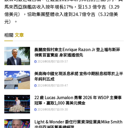
馬來西亞旗艦店收入按年增長17%，至15.3 億令吉（3.29
億美元），協助集團整體收入達到24.7億令吉（5.32億美
元）。
相關
文章
晨麗度假村東主Enrique Razon Jr 登上福布斯菲
律賓首富寶座 身家遙遙領先
2026年08月07日 09:57
美高梅中國兌現派息承諾 宣佈中期股息相等於上半
年純利五成
2026年08月07日 09:47
22 歲 Lucas Jumalon 勇奪 2026 年 WSOP 主賽事
冠軍，贏取1,000 萬美元獎金
2026年08月07日 09:30
Light & Wonder 委任行業資深從業員Mike Smith
出任亞洲區董事總經理