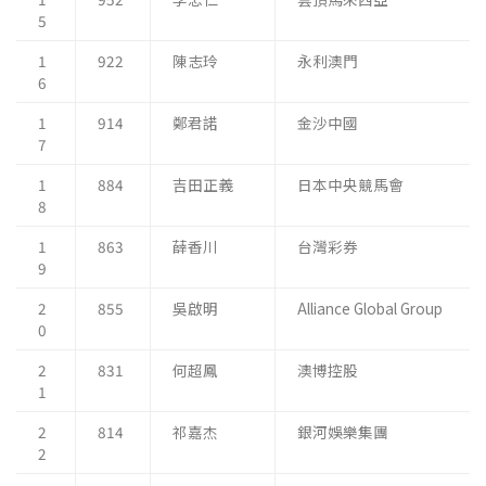
5
1
922
陳志玲
永利澳門
6
1
914
鄭君諾
金沙中國
7
1
884
吉田正義
日本中央競馬會
8
1
863
薛香川
台灣彩券
9
2
855
吳啟明
Alliance Global Group
0
2
831
何超鳳
澳博控股
1
2
814
祁嘉杰
銀河娛樂集團
2