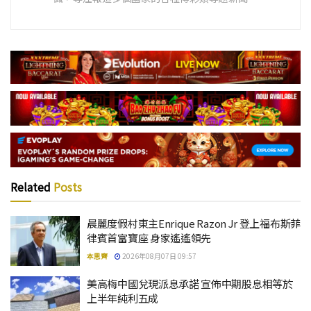
Related
Posts
晨麗度假村東主Enrique Razon Jr 登上福布斯菲
律賓首富寶座 身家遙遙領先
本思齊
2026年08月07日 09:57
美高梅中國兌現派息承諾 宣佈中期股息相等於
上半年純利五成