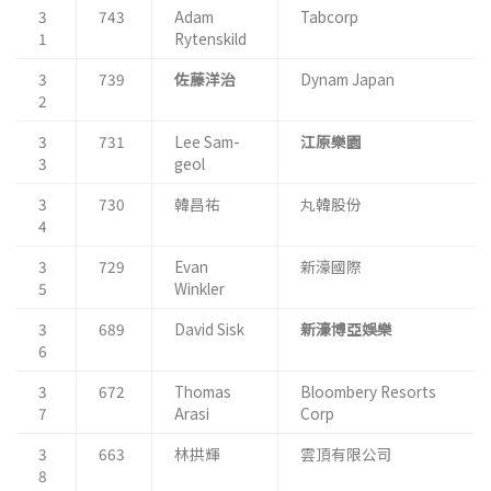
3
743
Adam
Tabcorp
1
Rytenskild
3
739
佐藤洋治
Dynam Japan
2
3
731
Lee Sam-
江原樂園
3
geol
3
730
韓昌祐
丸韓股份
4
3
729
Evan
新濠國際
5
Winkler
3
689
David Sisk
新濠博亞娛樂
6
3
672
Thomas
Bloombery Resorts
7
Arasi
Corp
3
663
林拱輝
雲頂有限公司
8