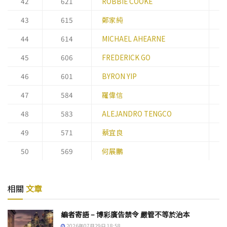
42
621
ROBBIE COOKE
董
43
615
鄭家純
主
44
614
MICHAEL AHEARNE
行
45
606
FREDERICK GO
總
46
601
BYRON YIP
總
47
584
羅偉信
營
48
583
ALEJANDRO TENGCO
主
49
571
蔡宜良
總
50
569
何展鵬
行
相關
文章
編者寄語 – 博彩廣告禁令 嚴管不等於治本
2026年07月29日 18:58