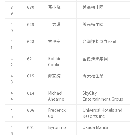
3
630
馮小峰
美高梅中國
9
4
629
王志琪
美高梅中國
0
4
628
林博泰
台灣運動彩券公司
1
4
621
Robbie
星億娛樂集團
2
Cooke
4
615
鄭家純
周大福企業
3
4
614
Michael
SkyCity
4
Ahearne
Entertainment Group
4
606
Frederick
Universal Hotels and
5
Go
Resorts Inc
4
601
Byron Yip
Okada Manila
6