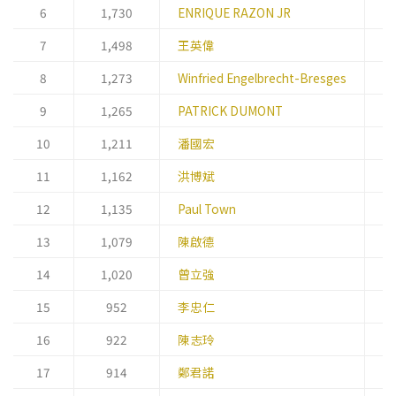
6
1,730
ENRIQUE RAZON JR
主
7
1,498
王英偉
總
8
1,273
Winfried Engelbrecht-Bresges
行
9
1,265
PATRICK DUMONT
總
10
1,211
潘國宏
行
11
1,162
洪博斌
首
12
1,135
Paul Town
首
13
1,079
陳啟德
總
14
1,020
曾立強
創
15
952
李忠仁
總
16
922
陳志玲
總
17
914
鄭君諾
首