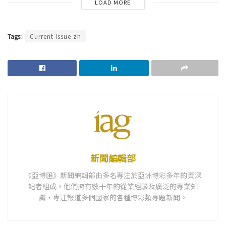
LOAD MORE
Tags:
Current Issue zh
新聞編輯部
《亞博匯》新聞編輯部由多名專注於亞洲博彩多年的資深
記者組成。他們擁有數十年的從業經驗及廣泛的專業知
識，專注報道多個國家的各種博彩類專題新聞。