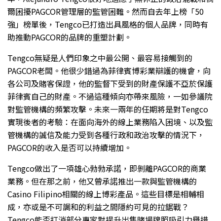
爾困擾PAGCOR管理層的監管困難。然而自去年上榜「50
強」榜單後，Tengco已打造出具風格的個人品牌，同時有
助推動PAGCOR的品牌的重塑計劃。
Tengco無疑是人們印象之中最公開、最容易接觸到的
PAGCOR老闆。他很少錯過為菲律賓博彩業辯護的機會，向
各公司及賭客保證，他的監督下受到的財產保護不亞於保護
菲律賓自己的財產。不過這種傾向亦帶來風險，一如參議院
對監管機構的頻繁攻擊。未來一兩年的任期將是對Tengco
實現後者的考驗：在面向海外的線上業務陷入困境、以及監
管機構的誠信及能力受到各種行政和政治攻擊的情況下，
PAGCOR的收入是否可以持續增加。
Tengco做出了一項雄心勃勃承諾，即剝離PAGCOR的商業
業務。但在那之前，他又曾承諾推出一款與監管機構的
Casino Filipino相關的線上博彩產品。這些目標是相輔相
成，亦或是不可調和的利益之間隱約可見的拉鋸戰？
Tengco能否打消部分專家對提升出售賭場牌照吸引力舉措