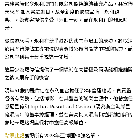
業務常態化令永利澳門有限公司能夠繼續補充產品，其宣佈
未來將 加入常駐劇目，及全新度假體驗品牌「永利臻
典」，為賓客提供享受「只此一刻，盡在永利」的難忘時
光。
從長遠來看，永利在競爭激烈的澳門市場上的成功，將取決
於其將曾經佔主導地位的貴賓博彩轉向高端中場的能力，該
公司堅稱其十分重視這一領域。
這至少為羅偉信提供了一個填補在高哲恆及簡浩龍相繼離開
之後大展身手的機會。
現年51歲的羅偉信在永利皇宮擔任了8年營運總裁，負責監
督所有業務，包括博彩。在其豐富的職業生涯中，他曾擔任
悉尼星億和Jupiters Resort and Casino（現為黃金海岸星
億酒店）的董事總經理，並在美高梅大酒店和拉斯維加斯的
蒙地卡羅賭場度假村中擔任高級職位。
點擊此處
獲得所有2023年亞博匯50強名單。