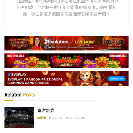
《亞博匯》新聞編輯部由多名專注於亞洲博彩多年的資深
記者組成。他們擁有數十年的從業經驗及廣泛的專業知
識，專注報道多個國家的各種博彩類專題新聞。
Related
Posts
皇宮盛宴
本思齊
2025年11月27日 22:58