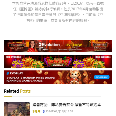
本思齊曾在澳洲悉尼擔任體育記者，自2016年以來一直擔
任《亞博匯》雜誌的執行編輯。他於2017年4月協助推出
了行業領先的每日電子通訊《亞博匯早報》，目前是《亞
博匯》的主筆，並負責所有內容的校編。
Related
Posts
編者寄語 – 博彩廣告禁令 嚴管不等於治本
本思齊
2026年07月29日 18:58