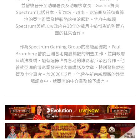
並曾被晉升至助理署長及助理檢察長。Gushin負責
Spectrum包括日本、新加坡、越南、柬埔寨及菲律賓等
地的亞洲監管及博彩諮詢接洽服務。他亦有統領
Spectrum與新加坡政府在18年的歲月中於博彩的監管方
面的往來合作。
作為Spectrum Gaming Group的高級副總裁，Paul
Bromberg曾於亞洲各地開展無數的調查工作，並與政府
及執法機構，還有遍佈世界各地的博彩客戶緊密合作。他
曾就亞洲的博彩業發表過大量講話及文章，特別聚焦於監
管及中介事宜。於2020年2月，他曾在新南威爾斯的娛樂
場調查中，就亞洲的中介業務給予證言。