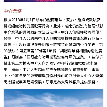
中介業務
根據2018年1月1日頒布的越南刑法，安排、組織或教唆安
排或組織賭博仍屬犯罪行為。此外，越南仍然沒有管理博彩
中介業務的具體政府立法或法規。中介人無需獲發牌照便可
營運，中介人合約由中介人與賭場根據具體情況進行協商。
實際上，現行法律並未明確允許或禁止越南的中介業務。第
03號法令第五章第37條第1項將「與賭場業務相關的活動廣
告」限制為「僅限擁有賭場業務資格牌照的企業」。這似乎
禁止第三方博彩中介人向外國VIP客戶行銷和推廣越南賭
場。然而，中介人對越南的許多賭場是至關重要的。事實
上，位於會安的會安南岸度假村是由前亞洲最大中介人營運
商太陽城集團建設發展，原意是為太陽城客戶提供服務。