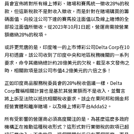
員會宣佈將對所有線上博彩、賭場和賽馬統一徵收28%的稅
款，但這新稅款不是對收入徵收，而是針對在賭場購買的籌
碼面值、向投注公司下達的賽馬投注面值以及線上賭博的全
部投注面值所徵收。從2023年10月1日起，營運商需按營業
額繳納28%的稅項。
或許更荒唐的是，印度唯一的上市博彩公司Delta Corp在10
月初透露，該公司收到了印度中央和地區稅務機關的一系列
要求，命令其繳納總計約28億美元的欠稅。截至本文發佈之
時，相關款項是該公司市值4.2億美元的六倍之多！
正如印度商品服務稅委員會的28%稅收倡議一樣，Delta
Corp聲稱相關計算也是基於其營業額而不是收入，並聲言
將上訴至法院以抵抗相關稅收要求。該企在果阿邦和錫金邦
經營實體和離岸賭場，以及線上博彩平台Adda52。
所有受影響的營運商必須高度關注的是，為甚麼這麼多政府
機構正在推動這種稅收形式？這形式對行業徵稅的款項已超