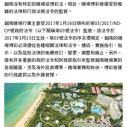
越南沒有特定的賭場或博彩法。相反，賭場博彩營運受到複
雜的法律和行政法規法令的監管。
越南賭場行業主要受2017年1月16日頒布的第03/2017/ND-
CP號政府法令（以下簡稱第03號法令）監管，該法令於
2017年3月15日生效。第03號法令的序言便規定，越南的賭
場博彩必須遵從各種相關法律和法令、通函、實施指引、指
示，以及這些法律的後續修訂、變更、調整和廢止。另外，
還有許多重要的政府法令和財政部指引來監管越南賭場業的
各個層面，涉及海外投資標準、賭場業務和稅收、博彩營運
的行政處罰以及外匯管理。