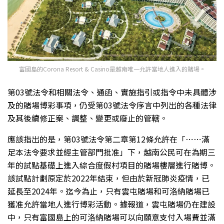
富國島的Corona Resort & Casino是越南唯一允許當地人進入的賭場。
第03號法令和相關法令、通函、實施指引或指令中未具體涉
及的賭場博彩事項，仍受第03號法令序言中列出的各種法律
及其後續修正案、調整、變更或廢止的管轄。
應該指出的是，第03號法令第二章第12條允許在「⋯⋯滿
足本法令要求並經主管部門批准」下，越南公民可在為期三
年的試點基礎上進入綜合度假村項目的賭場樓層進行賭博。
該試點計劃原定於2022年結束，但由於新冠肺炎疫情，已
延長至2024年。迄今為止，只有雲屯賭場和可洛納賭場已
獲准允許當地人進行博彩活動。據報道，雲屯賭場仍在建設
中，只有富國島上的可洛納賭場可以向願意支付入場費並滿