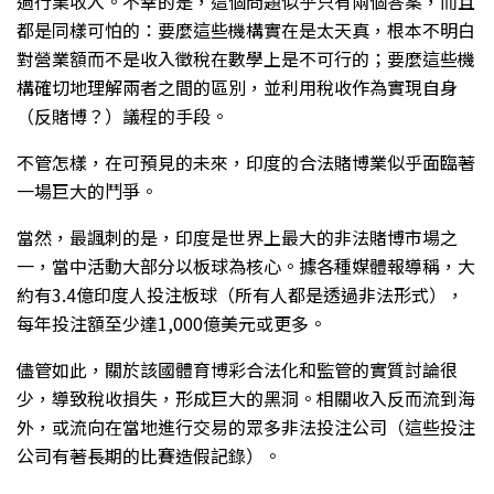
過行業收入。不幸的是，這個問題似乎只有兩個答案，而且
都是同樣可怕的：要麼這些機構實在是太天真，根本不明白
對營業額而不是收入徵稅在數學上是不可行的；要麼這些機
構確切地理解兩者之間的區別，並利用稅收作為實現自身
（反賭博？）議程的手段。
不管怎樣，在可預見的未來，印度的合法賭博業似乎面臨著
一場巨大的鬥爭。
當然，最諷刺的是，印度是世界上最大的非法賭博市場之
一，當中活動大部分以板球為核心。據各種媒體報導稱，大
約有3.4億印度人投注板球（所有人都是透過非法形式），
每年投注額至少達1,000億美元或更多。
儘管如此，關於該國體育博彩合法化和監管的實質討論很
少，導致稅收損失，形成巨大的黑洞。相關收入反而流到海
外，或流向在當地進行交易的眾多非法投注公司（這些投注
公司有著長期的比賽造假記錄）。