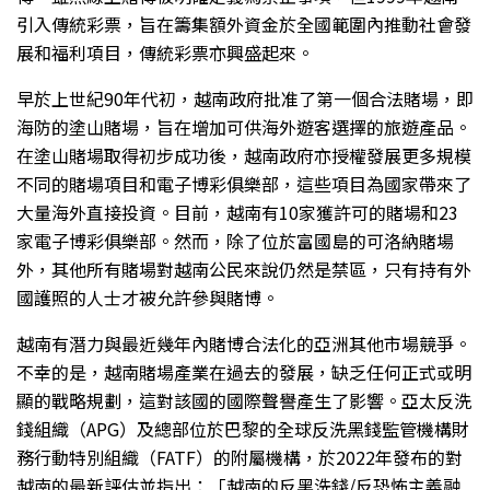
引入傳統彩票，旨在籌集額外資金於全國範圍內推動社會發
展和福利項目，傳統彩票亦興盛起來。
早於上世紀90年代初，越南政府批准了第一個合法賭場，即
海防的塗山賭場，旨在增加可供海外遊客選擇的旅遊產品。
在塗山賭場取得初步成功後，越南政府亦授權發展更多規模
不同的賭場項目和電子博彩俱樂部，這些項目為國家帶來了
大量海外直接投資。目前，越南有10家獲許可的賭場和23
家電子博彩俱樂部。然而，除了位於富國島的可洛納賭場
外，其他所有賭場對越南公民來說仍然是禁區，只有持有外
國護照的人士才被允許參與賭博。
越南有潛力與最近幾年內賭博合法化的亞洲其他市場競爭。
不幸的是，越南賭場產業在過去的發展，缺乏任何正式或明
顯的戰略規劃，這對該國的國際聲譽產生了影響。亞太反洗
錢組織（APG）及總部位於巴黎的全球反洗黑錢監管機構財
務行動特別組織（FATF）的附屬機構，於2022年發布的對
越南的最新評估並指出：「越南的反黑洗錢/反恐怖主義融