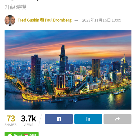
升級時機
Fred Gushin 和 Paul Bromberg
2023年11月16日 13:09
73
3.7k
SHARES
VIEWS