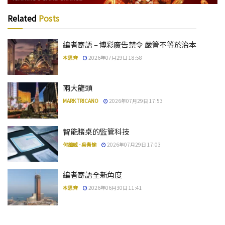
Related
Posts
編者寄語 – 博彩廣告禁令 嚴管不等於治本
本思齊
2026年07月29日 18:58
兩大龍頭
MARK TRICANO
2026年07月29日 17:53
智能賭桌的監管科技
何雄威 - 吳青愉
2026年07月29日 17:03
編者寄語全新角度
本思齊
2026年06月30日 11:41