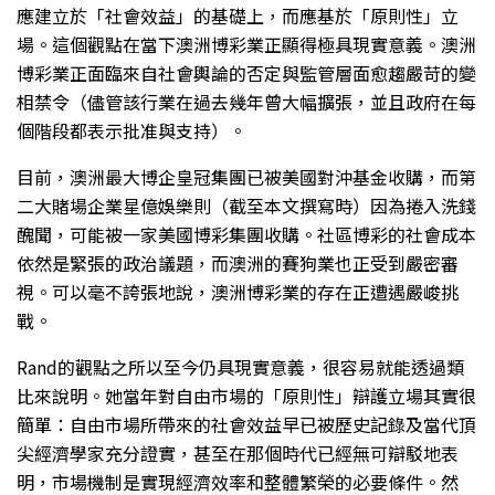
應建立於「社會效益」的基礎上，而應基於「原則性」立
場。這個觀點在當下澳洲博彩業正顯得極具現實意義。澳洲
博彩業正面臨來自社會輿論的否定與監管層面愈趨嚴苛的變
相禁令（儘管該行業在過去幾年曾大幅擴張，並且政府在每
個階段都表示批准與支持）。
目前，澳洲最大博企皇冠集團已被美國對沖基金收購，而第
二大賭場企業星億娛樂則（截至本文撰寫時）因為捲入洗錢
醜聞，可能被一家美國博彩集團收購。社區博彩的社會成本
依然是緊張的政治議題，而澳洲的賽狗業也正受到嚴密審
視。可以毫不誇張地說，澳洲博彩業的存在正遭遇嚴峻挑
戰。
Rand的觀點之所以至今仍具現實意義，很容易就能透過類
比來說明。她當年對自由市場的「原則性」辯護立場其實很
簡單：自由市場所帶來的社會效益早已被歷史記錄及當代頂
尖經濟學家充分證實，甚至在那個時代已經無可辯駁地表
明，市場機制是實現經濟效率和整體繁榮的必要條件。然