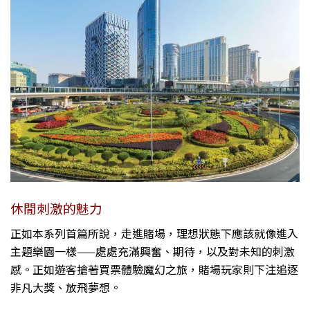
休閒刺激的魅力
正如本系列首篇所說，走進賭場，理想狀態下應該就像進入
主題樂園一樣——處處充滿興奮、期待，以及對未知的刺激
感。正如遊客搶著買票體驗魔幻之旅，賭場玩家則下注追逐
非凡大獎、放飛夢想。