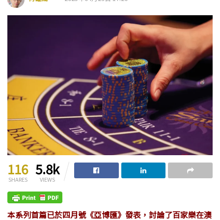
116
5.8k
SHARES
VIEWS
本系列首篇已於四月號《亞博匯》發表，討論了百家樂在澳