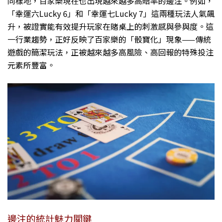
同樣地，百家樂現在也出現越來越多高賠率的邊注。例如，
「幸運六Lucky 6」和「幸運七Lucky 7」這兩種玩法人氣飆
升，被證實能有效提升玩家在賭桌上的刺激感與參與度。這
一行業趨勢，正好反映了百家樂的「骰寶化」現象——傳統
遊戲的簡潔玩法，正被越來越多高風險、高回報的特殊投注
元素所豐富。
邊注的統計魅力關鍵