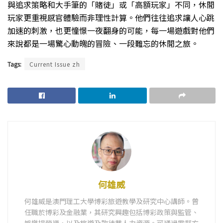
與追求策略和大手筆的「賭徒」或「高額玩家」不同，休閒
玩家更重視感官體驗而非理性計算。他們往往追求讓人心跳
加速的刺激，也更憧憬一夜翻身的可能，每一場遊戲對他們
來說都是一場驚心動魄的冒險、一段難忘的休閒之旅。
Tags:
Current Issue zh
何雄威
何雄威是澳門理工大學博彩旅遊教學及研究中心講師。曾
任職於博彩及金融業，其研究興趣包括博彩政策與監管、