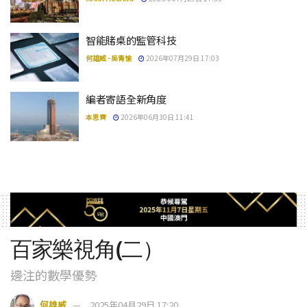
智能賭桌的監管科技
何雄威 - 吳青愉
2026年07月29日 17:03
編者寄語全新角度
本思齊
2026年06月30日 11:41
百家樂視角(二）
邊注的數學優勢
何雄威
2025年04月29日 17:20