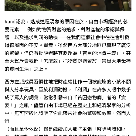
Rand認為，造成這種現象的原因在於，自由市場經濟的必
要元素——例如對物質財富的追求、對財產權的承認與保
護，以及追求利潤的動機——在我們這個社會中往往會引發
道德層面的不安。畢竟，雖然西方大部分地區已實現了廣泛
的繁榮，但仍有批評者將其貶斥為「盲目的消費主義」，甚
至大聲斥責我們「怎麼敢」把物質舒適置於「崇尚大地母神
的貧困生活」之上。
西方左派成員習慣性地把財產權比作一個被寵壞的小孩不願
與人分享玩具。至於利潤動機，「利潤」在許多人眼中幾乎
成了罵人的詞彙，常常引發來自「貧困戀物癖」者的「貪
婪！」之吼。儘管自由市場已經在歷史上和經濟學家的分析
中，無可辯駁地證明了它能帶來社會的繁榮和效率，然而人
們
（而且至今依然）還是繼續加入那些主張「廢除利潤和財