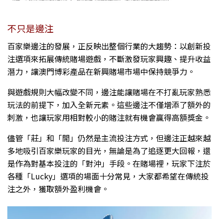
不只是邊注
百家樂邊注的發展，正反映出整個行業的大趨勢：以創新投
注選項來拓展傳統賭場遊戲，不斷激發玩家興趣、提升收益
潛力，讓澳門博彩產品在新興賭場市場中保持競爭力。
與遊戲規則大幅改變不同，邊注能讓賭場在不打亂玩家熟悉
玩法的前提下，加入全新元素。這些邊注不僅增添了額外的
刺激，也讓玩家用相對較小的賭注就有機會贏得高額獎金。
儘管「莊」和「閒」仍然是主流投注方式，但邊注正越來越
多地吸引百家樂玩家的目光，無論是為了追逐更大回報，還
是作為對基本投注的「對沖」手段。在賭場裡，玩家下注於
各種「Lucky」選項的場面十分常見，大家都希望在傳統投
注之外，獲取額外盈利機會。