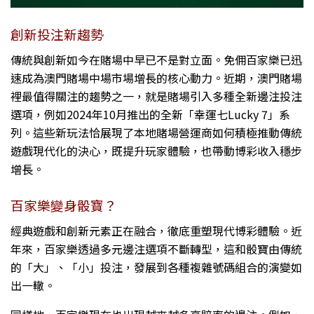
創新投注新趨勢
傳統與創新如今在賭場中早已不是對立面。免佣百家樂已迅
速成為澳門賭場中場市場增長的核心動力。近期，澳門賭場
裡最值得關注的趨勢之一，就是賭場引入多種全新邊注投注
選項，例如2024年10月推出的全新「幸運七Lucky 7」系
列。這些新玩法恰展現了本地賭場營運商如何積極推動傳統
遊戲現代化的決心，既提升玩家體驗，也帶動博彩收入穩步
增長。
百家樂變身骰寶？
經典遊戲和創新元素正在融合，徹底重塑現代博彩體驗。近
年來，百家樂透過多元邊注選項不斷轉型，這和骰寶由傳統
的「大」、「小」投注，發展到各種複雜號碼組合的演變如
出一轍。