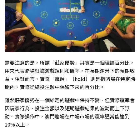
需要注意的是，所謂「莊家優勢」其實是一個理論百分比，
用來代表賭場根據遊戲規則和機率，在長期運營下的預期收
益。相對而言，實際「贏額」（hold）則是指賭場在特定時
期內，實際從總投注額中保留下來的百分比。
雖然莊家優勢在一個給定的遊戲中保持不變，但實際贏率會
因玩家行為、投注金額以及短期遊戲結果的波動而上下浮
動。實際操作中，澳門賭場在中場市場的贏率通常能達到
20%以上。