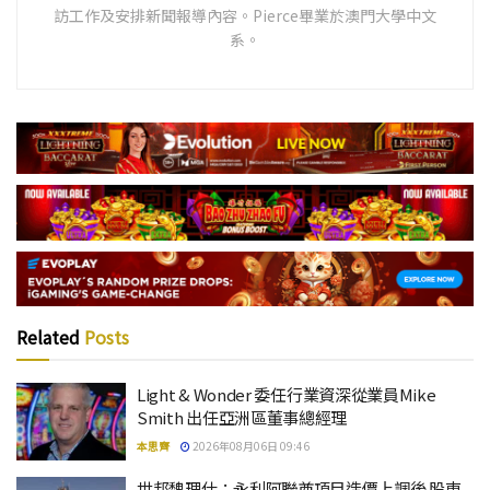
訪工作及安排新聞報導內容。Pierce畢業於澳門大學中文
系。
Related
Posts
Light & Wonder 委任行業資深從業員Mike
Smith 出任亞洲區董事總經理
本思齊
2026年08月06日 09:46
世邦魏理仕：永利阿聯酋項目造價上調後 股東