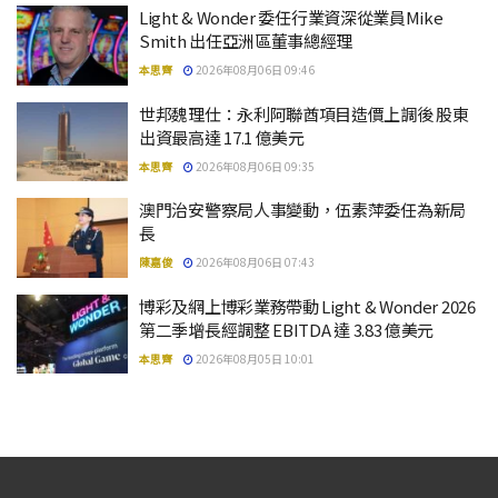
Light & Wonder 委任行業資深從業員Mike
Smith 出任亞洲區董事總經理
本思齊
2026年08月06日 09:46
世邦魏理仕：永利阿聯酋項目造價上調後 股東
出資最高達 17.1 億美元
本思齊
2026年08月06日 09:35
澳門治安警察局人事變動，伍素萍委任為新局
長
陳嘉俊
2026年08月06日 07:43
博彩及網上博彩業務帶動 Light & Wonder 2026
第二季增長經調整 EBITDA 達 3.83 億美元
本思齊
2026年08月05日 10:01