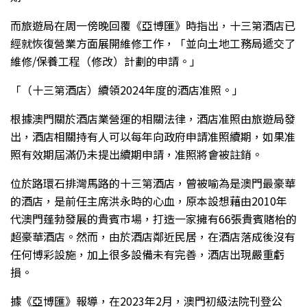
而旅遊局在周一傍晚回覆《亞博匯》時指出，十三第酒店已
經就恢復營業方面展開維修工作，「並向土地工務局遞交了
維修/保養工程（修改）計劃的申請。」
「（十三第酒店）續領2024年度的酒店准照。」
根據澳門關於酒店業營運的相關法律，酒店准照由旅遊局發
出，酒店相關持有人可以每年向政府申請准照續期，如果准
照有效期屆滿仍未提出續期申請，准照將會被註銷。
位於路環石排灣馬路的十三第酒店，曾被喻為是澳門最豪華
的酒店，是前任主席洪永時的心血，原本設想藉由2010年
代澳門蓬勃發展的貴賓市場，打造一家擁有66張貴賓賭枱的
超豪華酒店。然而，由於酒店鄰近民居，在酒店落成後沒有
任何博彩設施，加上很多設備未有完善，酒店出現嚴重虧
損。
據《亞博匯》報導，在2023年2月，澳門初級法院刊登公