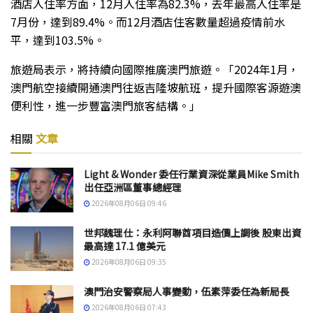
酒店入住率方面，12月入住率為82.3%，去年最高入住率是
7月份，達到89.4%。而12月酒店住客數量超過疫情前水
平，達到103.5%。
旅遊局表示，將持續向國際推廣澳門旅遊。「2024年1月，
澳門航空接續開通澳門往返吉隆坡航班，提升國際客源遊澳
便利性，進一步豐富澳門旅客結構。」
相關
文章
Light & Wonder 委任行業資深從業員Mike Smith
出任亞洲區董事總經理
2026年08月06日 09:46
世邦魏理仕：永利阿聯酋項目造價上調後 股東出資
最高達 17.1 億美元
2026年08月06日 09:35
澳門治安警察局人事變動，伍素萍委任為新局長
2026年08月06日 07:43