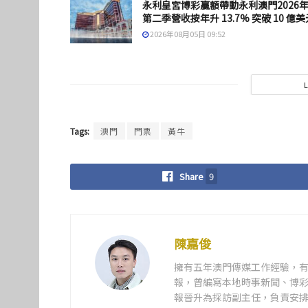
永利皇宮博彩贏額帶動永利澳門2026
第二季營收按年升 13.7% 突破 10 億美
2026年08月05日 09:52
Tags:
澳門
門票
黃牛
Share
9
陳嘉俊
擁有五年澳門傳媒工作經驗，有
報，曾編寫本地時事新聞、博彩
報晉升為採訪副主任，負責安排