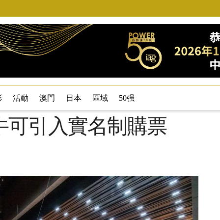
彩
活動
澳門
日本
區域
50强
牛可引入實名制購票