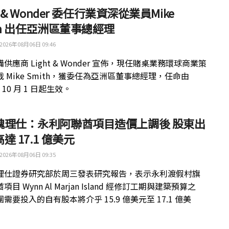
ht & Wonder 委任行業資深從業員Mike
th 出任亞洲區董事總經理
2026年08月06日 09:46
供應商 Light & Wonder 宣佈，現任賭桌業務環球商業策
 Mike Smith，獲委任為亞洲區董事總經理，任命由
年 10 月 1 日起生效。
魏理仕：永利阿聯酋項目造價上調後 股東出
達 17.1 億美元
2026年08月06日 09:35
理仕證券研究部於周三發表研究報告，表示永利渡假村旗
目 Wynn Al Marjan Island 經修訂工期與建築預算之
需要投入的自有股本將介乎 15.9 億美元至 17.1 億美