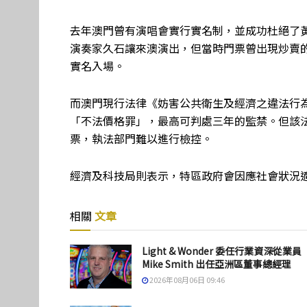
去年澳門曾有演唱會實行實名制，並成功杜絕了
演奏家久石讓來澳演出，但當時門票曾出現炒賣
實名入場。
而澳門現行法律《妨害公共衛生及經濟之違法行
「不法價格罪」，最高可判處三年的監禁。但該法
票，執法部門難以進行檢控。
經濟及科技局則表示，特區政府會因應社會狀況
相關
文章
Light & Wonder 委任行業資深從業員
Mike Smith 出任亞洲區董事總經理
2026年08月06日 09:46