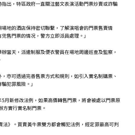
時指出，特區政府一直關注藝文表演活動門票炒賣或詐騙
辦場地的酒店保持密切聯繫，了解演唱會的門票售賣情
有兜售門票的情况，警方立即派員處理。」
舉辦當天，派遣制服及便衣警員在場地周邊巡查及監察，
。
外，亦可透過完善售票方式和規則，如引入實名制購票、
詐騙犯罪風險。」
年5月新修改法例，如果高價轉售門票，將會被處以門票原
主辦方實行實名制門票。
轉賣法》。買賣黃牛票雙方都會觸犯法例，經定罪最高可判