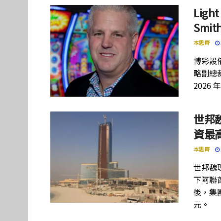
Lig
Smi
本思齊
博彩設備
略副總裁
2026 
世邦
資最高
本思齊
世邦魏
下阿聯酋項
後，集團
元。