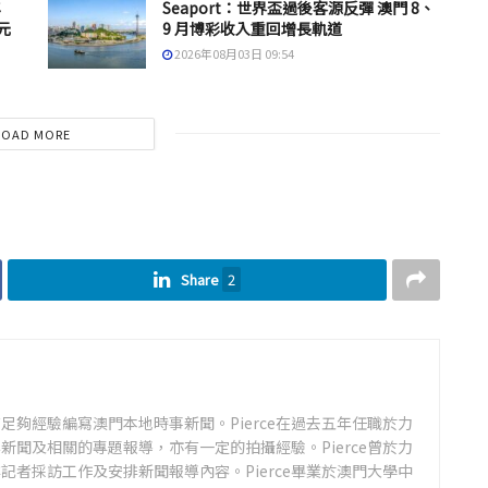
年
Seaport：世界盃過後客源反彈 澳門 8、
元
9 月博彩收入重回增長軌道
2026年08月03日 09:54
LOAD MORE
Share
2
足夠經驗編寫澳門本地時事新聞。Pierce在過去五年任職於力
新聞及相關的專題報導，亦有一定的拍攝經驗。Pierce曾於力
記者採訪工作及安排新聞報導內容。Pierce畢業於澳門大學中