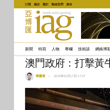
訂閱
雜誌
關於
聯絡我們
廣告
新聞
特寫
人物
專欄
技術談
網絡博
澳門政府：打擊黃
陳嘉俊
2024年01月17日 17:07