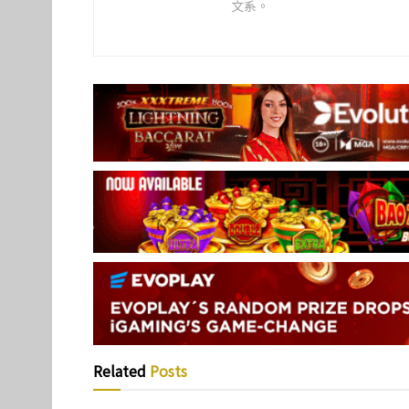
文系。
Related
Posts