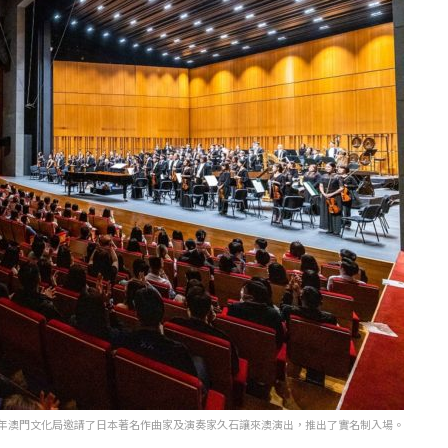
年澳門文化局邀請了日本著名作曲家及演奏家久石讓來澳演出，推出了實名制入場。