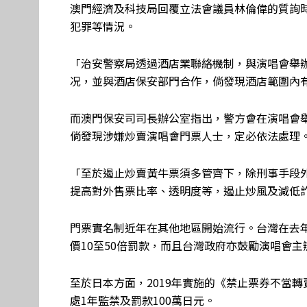
澳門經濟及科技局回覆立法會議員林倫偉的質詢
犯罪等情況。
「治安警察局透過酒店業聯絡機制，與演唱會舉
况，並與酒店保安部門合作，倘發現酒店範圍內
而澳門保安司司長辦公室指出，警方會在演唱會
倘發現涉嫌炒賣演唱會門票人士，定必依法處理
「至於遏止炒賣黃牛票須多管齊下，除刑事手段
提高對外售票比率、透明度等，遏止炒風及減低
門票實名制近年在其他地區開始流行。台灣在去
價10至50倍罰款，而且台灣政府亦鼓勵演唱會
至於日本方面，2019年實施的《禁止票券不當
處1年監禁及罰款100萬日元。