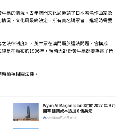
黃牛票的情況。去年澳門文化局邀請了日本著名作曲家及
的情況，文化局最終決定，所有實名購票者，進場時需要
為之法律制度》，黃牛票在澳門屬於違法問題，會構成
律是在頒布於1996年，現時大部份黃牛票都變為電子門
適時檢視相關法律。
Wynn Al Marjan Island定於 2027 年 9 月
開幕 建築成本追加 6 億美元
2026年08月05日 09:57