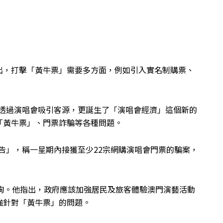
出，打擊「黃牛票」需要多方面，例如引入實名制購票、
公司透過演唱會吸引客源，更誕生了「演唱會經濟」這個新的
「黃牛票」、門票詐騙等各種問題。
通告」，稱一星期內接獲至少22宗網購演唱會門票的騙案，
詢。他指出，政府應該加強居民及旅客體驗澳門演藝活動
強針對「黃牛票」的問題。