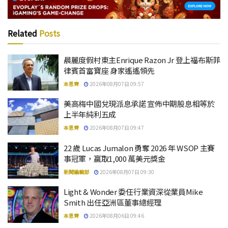
Related
Posts
晨麗度假村東主Enrique Razon Jr 登上福布斯菲
律賓首富寶座 身家遙遙領先
本思齊
2026年08月07日 09:57
美高梅中國兌現派息承諾 宣佈中期股息相等於
上半年純利五成
本思齊
2026年08月07日 09:47
22 歲 Lucas Jumalon 勇奪 2026 年 WSOP 主賽
事冠軍，贏取1,000 萬美元獎金
新聞編輯部
2026年08月07日 09:30
Light & Wonder 委任行業資深從業員Mike
Smith 出任亞洲區董事總經理
本思齊
2026年08月06日 09:46