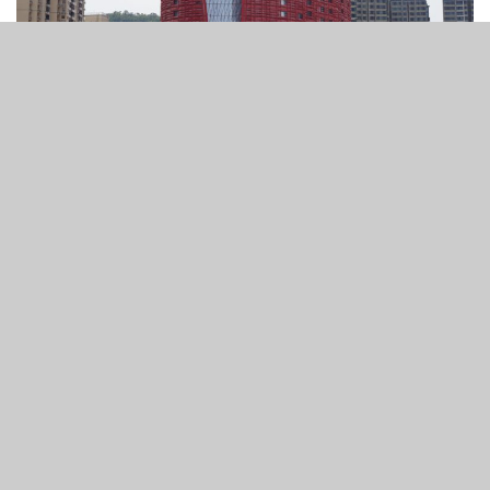
55
2.7k
SHARES
VIEWS
房地產經紀公司仲量聯行（JLL）指出，澳門長期陷入困境
的十三酒店經已以六億港元轉手至澳門本地投資者。據《亞
博匯》獲得資料，買家或與利澳酒店董事長呂強光有關聯。
根據資料，13酒店於6月正式成交，成交價598,000,000港
元。而13酒店於2020年進行物業登記時，其價值評為
927,000,000澳門元，現時出售價較當時評定價格低35%。
據資料顯示，現時13酒店業權人由一間名為「昌富投資有限
公司」持有，該公司於2020年10月開業，現時由兩名姓呂