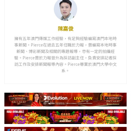
陳嘉俊
擁有五年澳門傳媒工作經驗，有足夠經驗編寫澳門本地時
事新聞。Pierce在過去五年任職於力報，曾編寫本地時事
新聞、博彩新聞及相關的專題報導，亦有一定的拍攝經
驗。Pierce曾於力報晉升為採訪副主任，負責安排記者採
訪工作及安排新聞報導內容。Pierce畢業於澳門大學中文
系。