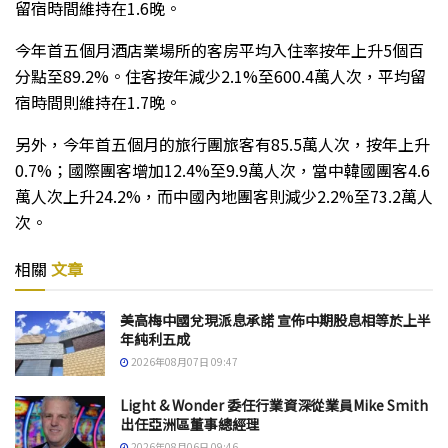
留宿時間維持在1.6晚。
今年首五個月酒店業場所的客房平均入住率按年上升5個百
分點至89.2%。住客按年減少2.1%至600.4萬人次，平均留
宿時間則維持在1.7晚。
另外，今年首五個月的旅行團旅客有85.5萬人次，按年上升
0.7%；國際團客增加12.4%至9.9萬人次，當中韓國團客4.6
萬人次上升24.2%，而中國內地團客則減少2.2%至73.2萬人
次。
相關
文章
美高梅中國兌現派息承諾 宣佈中期股息相等於上半
年純利五成
2026年08月07日 09:47
Light & Wonder 委任行業資深從業員Mike Smith
出任亞洲區董事總經理
2026年08月06日 09:46