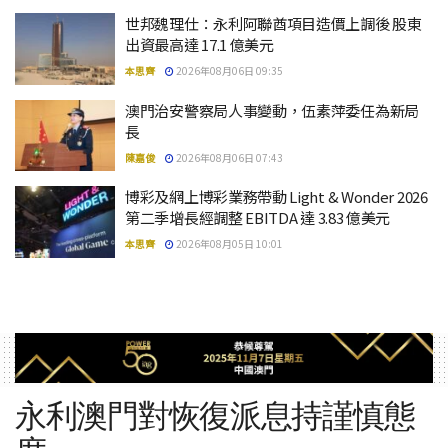
世邦魏理仕：永利阿聯酋項目造價上調後 股東
出資最高達 17.1 億美元
本思齊
2026年08月06日 09:35
澳門治安警察局人事變動，伍素萍委任為新局
長
陳嘉俊
2026年08月06日 07:43
博彩及網上博彩業務帶動 Light & Wonder 2026
第二季增長經調整 EBITDA 達 3.83 億美元
本思齊
2026年08月05日 10:01
永利澳門對恢復派息持謹慎態