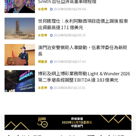
Smith 出任亞洲區董事總經理
本思齊
2026年08月06日 09:46
世邦魏理仕：永利阿聯酋項目造價上調後 股東
出資最高達 17.1 億美元
本思齊
2026年08月06日 09:35
澳門治安警察局人事變動，伍素萍委任為新局
長
陳嘉俊
2026年08月06日 07:43
博彩及網上博彩業務帶動 Light & Wonder 2026
第二季增長經調整 EBITDA 達 3.83 億美元
本思齊
2026年08月05日 10:01