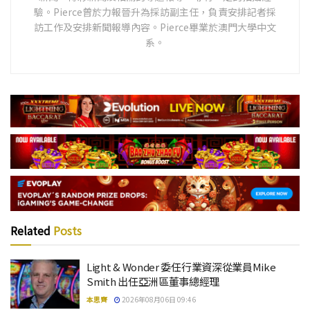
驗。Pierce曾於力報晉升為採訪副主任，負責安排記者採
訪工作及安排新聞報導內容。Pierce畢業於澳門大學中文
系。
Related
Posts
Light & Wonder 委任行業資深從業員Mike
Smith 出任亞洲區董事總經理
本思齊
2026年08月06日 09:46