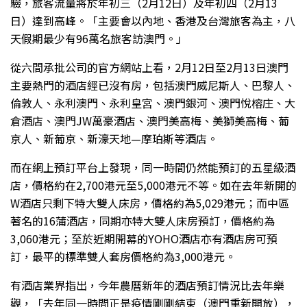
驗，旅客流量將於年初三（2月12日）及年初四（2月13
日）達到高峰。「主要會以內地、香港及台灣旅客為主，八
天假期最少有96萬名旅客訪澳門。」
從六間承批公司的官方網站上看，2月12日至2月13日澳門
主要熱門的酒店經已沒有房，包括澳門威尼斯人、巴黎人、
倫敦人、永利澳門、永利皇宮、澳門銀河、澳門悅榕庄、大
倉酒店、澳門JW萬豪酒店、澳門美高梅、美獅美高梅、葡
京人、新葡京、新濠天地—摩珀斯等酒店。
而在網上預訂平台上發現，同一時間仍然能預訂的五星級酒
店，價格約在2,700港元至5,000港元不等。如在去年新開的
W酒店只剩下特大雙人床房，價格約為5,029港元；而中區
著名的16蒲酒店，同期亦特大雙人床房預訂，價格約為
3,060港元；至於近期開幕的YOHO酒店亦有酒店房可預
訂，最平的標準雙人套房價格約為3,000港元。
有酒店業界指出，今年農曆新年的酒店預訂情況比去年樂
觀，「去年同一時間正是疫情剛剛結束（澳門重新開放），