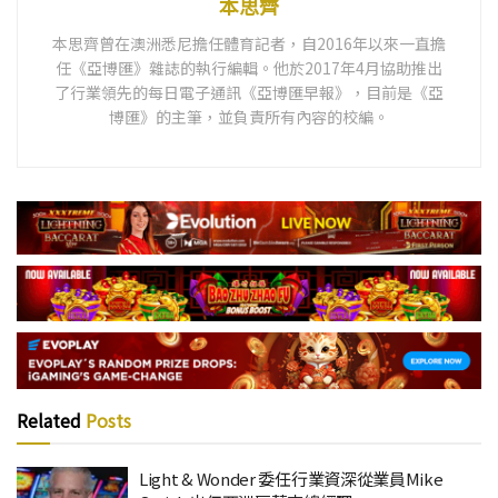
本思齊
本思齊曾在澳洲悉尼擔任體育記者，自2016年以來一直擔
任《亞博匯》雜誌的執行編輯。他於2017年4月協助推出
了行業領先的每日電子通訊《亞博匯早報》，目前是《亞
博匯》的主筆，並負責所有內容的校編。
Related
Posts
Light & Wonder 委任行業資深從業員Mike