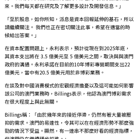
來。我們每天都在研究及了解更多設計及開發信息。」
「至於股息，如你所知，派息是資本回報延伸的基石，所以
請繼續關注。 我們也正在密切關注此事，希望在適當的時
候給出答案。」
在資本配置問題上，永利表示，預計從現在到2025年底，
其資本支出將在 3.5 億美元至 5 億美元之間，取決與與澳門
政府的溝通。永利承諾在目前的10年博彩專營期間支出22
億美元，當中有20.5 億美元用於非博彩業務。
在談及對中國消費模式的宏觀經濟擔憂以及這可能如何影響
該公司的澳門業務時，Billings表示，他認為澳門博彩需求
在很大程度上與此無關。
Billings稱：「由於幾年來的接近停滯，仍然有著大量被壓
抑的需求。澳門的易達性，令其可以在在經濟形勢不那麼強
勁的情況下受益。顯然，有一連串不那麼好看的經濟指標，
但澳門仍在繼續穩步前進。」