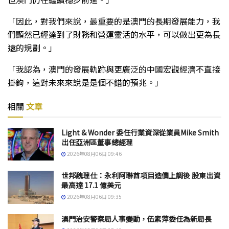
「因此，對我們來說，最重要的是澳門的長期發展能力，我
們顯然已經達到了財務和營運靈活的水平，可以做出更為長
遠的規劃。」
「我認為，澳門的發展軌跡與更廣泛的中國宏觀經濟不直接
掛鉤，這對未來來說是是個不錯的預兆。」
相關
文章
Light & Wonder 委任行業資深從業員Mike Smith
出任亞洲區董事總經理
2026年08月06日 09:46
世邦魏理仕：永利阿聯酋項目造價上調後 股東出資
最高達 17.1 億美元
2026年08月06日 09:35
澳門治安警察局人事變動，伍素萍委任為新局長