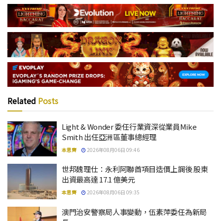
Related
Posts
Light & Wonder 委任行業資深從業員Mike
Smith 出任亞洲區董事總經理
本思齊
2026年08月06日 09:46
世邦魏理仕：永利阿聯酋項目造價上調後 股東
出資最高達 17.1 億美元
本思齊
2026年08月06日 09:35
澳門治安警察局人事變動，伍素萍委任為新局