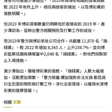
保安司司長黃少澤指出，「2023年與博彩相關的罪案總數
較 2022 年有所上升， 相信與旅客的增加 ，以及博彩業的
復甦相關。」
但2023 年博彩罪案數量仍明顯低於疫情前的 2019 年，黃
少澤認為，這映出警方相關預防及打擊工作的成效。
而2023年警方與博彩承批公司合作，共截獲 11,870 名「換
錢黨」，較 2022 年增加 8,365 人，上升238.7%，並向博
彩監察協調局通報當中2,048 名「換錢黨」，對他們採取禁
止入場措施。
黃少澤指出，隨著博彩業的復甦，「換錢黨」人數大幅增
加，活動更加頻繁。「警方將繼 續加強對非法兌換 動及其
衍生犯罪的預防與打擊工作，淨化治安環境，以確保本澳博
彩業的健康發展。」
相關
文章