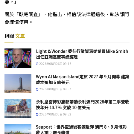
要。」
關於「臥底調查」，他指出，相信該法律通過後，執法部門
會謹慎使用。
相關
文章
Light & Wonder 委任行業資深從業員Mike Smith
出任亞洲區董事總經理
2026年08月06日 09:46
Wynn Al Marjan Island定於 2027 年 9 月開幕 建築
成本追加 6 億美元
2026年08月05日 09:57
永利皇宮博彩贏額帶動永利澳門2026年第二季營收
按年升 13.7% 突破 10 億美元
2026年08月05日 09:52
Seaport：世界盃過後客源反彈 澳門 8、9 月博彩
收入重回增長軌道