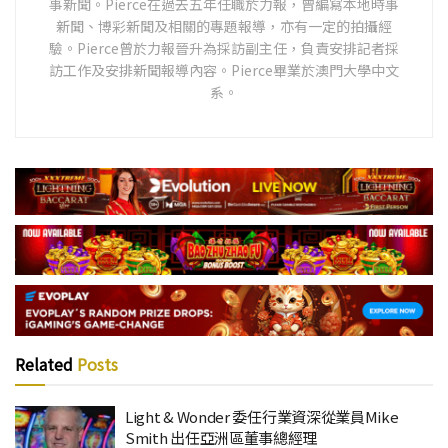
事新聞。Pierce在過去五年任職於力報，曾編寫本地時事
新聞、博彩新聞及相關的專題報導，亦有一定的拍攝經
驗。Pierce曾於力報晉升為採訪副主任，負責安排記者採
訪工作及安排新聞報導內容。Pierce畢業於澳門大學中文
系。
Related
Posts
Light & Wonder 委任行業資深從業員Mike
Smith 出任亞洲區董事總經理