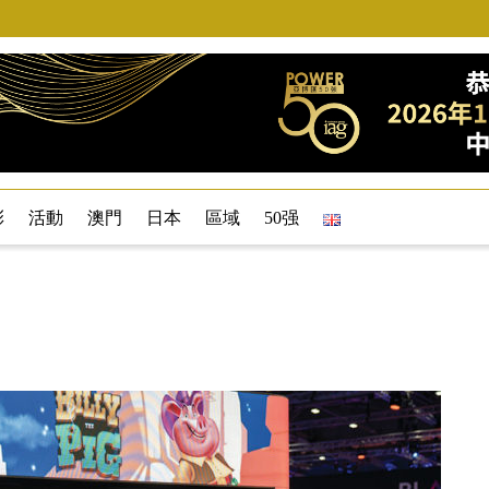
彩
活動
澳門
日本
區域
50强