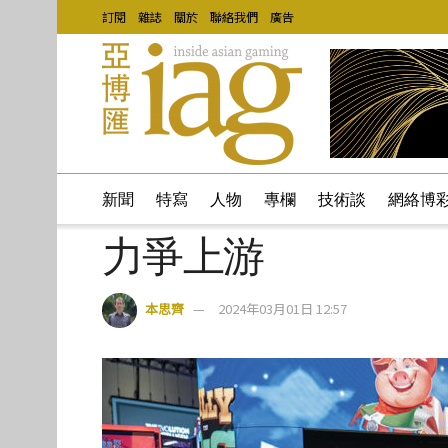
訂閱
雜誌
關於
聯絡我們
廣告
新聞
特寫
人物
專欄
技術談
網絡博
力爭上游
本思齊
2024年03月01日 12:57