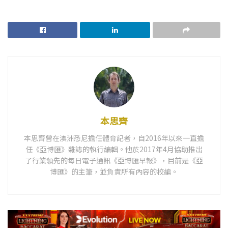
本思齊
本思齊曾在澳洲悉尼擔任體育記者，自2016年以來一直擔
任《亞博匯》雜誌的執行編輯。他於2017年4月協助推出
了行業領先的每日電子通訊《亞博匯早報》，目前是《亞
博匯》的主筆，並負責所有內容的校編。