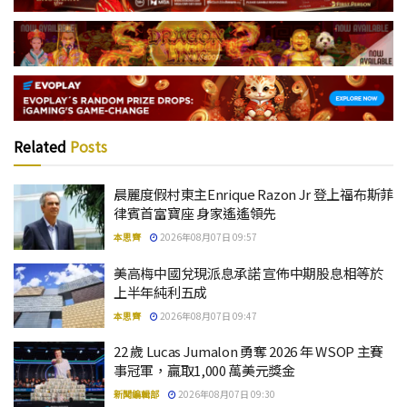
Related
Posts
晨麗度假村東主Enrique Razon Jr 登上福布斯菲
律賓首富寶座 身家遙遙領先
本思齊
2026年08月07日 09:57
美高梅中國兌現派息承諾 宣佈中期股息相等於
上半年純利五成
本思齊
2026年08月07日 09:47
22 歲 Lucas Jumalon 勇奪 2026 年 WSOP 主賽
事冠軍，贏取1,000 萬美元獎金
新聞編輯部
2026年08月07日 09:30