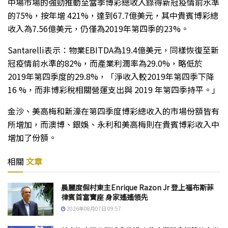
中場市場的強勁推動至當季博彩總收入錄得新冠疫情前水準
的75%，按年增 421%，達到67.7億美元，其中貴賓博彩總
收入為7.56億美元，仍僅為2019年第四季的23%。
Santarelli表示：物業EBITDA為19.4億美元，同樣恢復至新
冠疫情前水準的82%，而產業利潤率為29.0%，略低於
2019年第四季度的29.8%，「淨收入較2019年第四季下降
16 %，而非博彩稅相關營運支出與 2019 年第四季持平。」
金沙、美高梅和新濠在第四季度博彩總收入的市場份額皆有
所增加，而澳博、銀娛、永利和美高梅則在貴賓博彩收入中
增加了份額。
相關
文章
晨麗度假村東主Enrique Razon Jr 登上福布斯菲
律賓首富寶座 身家遙遙領先
2026年08月07日 09:57