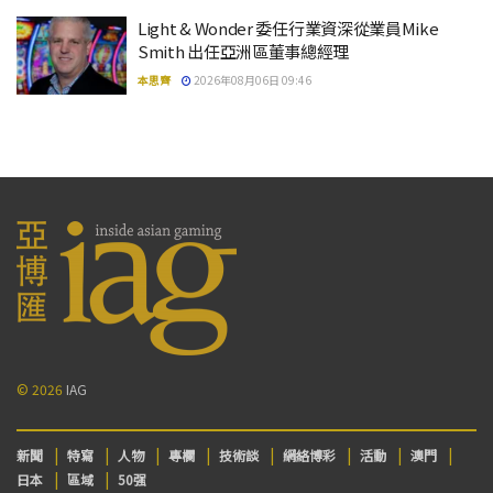
Light & Wonder 委任行業資深從業員Mike
Smith 出任亞洲區董事總經理
本思齊
2026年08月06日 09:46
© 2026
IAG
新聞
特寫
人物
專欄
技術談
網絡博彩
活動
澳門
日本
區域
50强