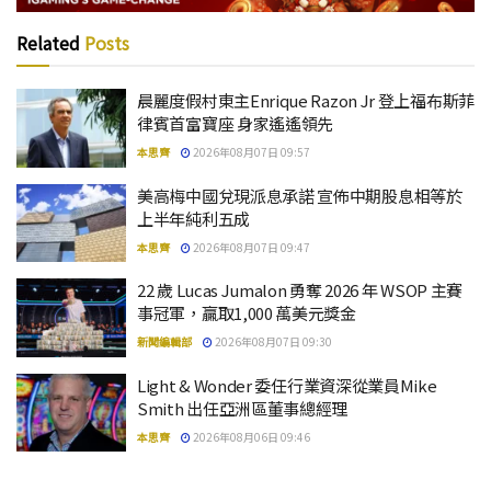
Related
Posts
晨麗度假村東主Enrique Razon Jr 登上福布斯菲
律賓首富寶座 身家遙遙領先
本思齊
2026年08月07日 09:57
美高梅中國兌現派息承諾 宣佈中期股息相等於
上半年純利五成
本思齊
2026年08月07日 09:47
22 歲 Lucas Jumalon 勇奪 2026 年 WSOP 主賽
事冠軍，贏取1,000 萬美元獎金
新聞編輯部
2026年08月07日 09:30
Light & Wonder 委任行業資深從業員Mike
Smith 出任亞洲區董事總經理
本思齊
2026年08月06日 09:46