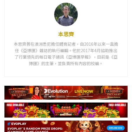
本思齊
本思齊曾在澳洲悉尼擔任體育記者，自2016年以來一直擔
任《亞博匯》雜誌的執行編輯。他於2017年4月協助推出
了行業領先的每日電子通訊《亞博匯早報》，目前是《亞
博匯》的主筆，並負責所有內容的校編。