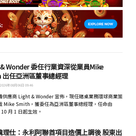
ht & Wonder 委任行業資深從業員Mike
th 出任亞洲區董事總經理
2026年08月06日 09:46
供應商 Light & Wonder 宣佈，現任賭桌業務環球商業策
 Mike Smith，獲委任為亞洲區董事總經理，任命由
年 10 月 1 日起生效。
魏理仕：永利阿聯酋項目造價上調後 股東出