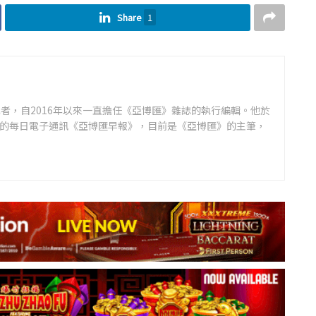
Share
1
者，自2016年以來一直擔任《亞博匯》雜誌的執行編輯。他於
領先的每日電子通訊《亞博匯早報》，目前是《亞博匯》的主筆，