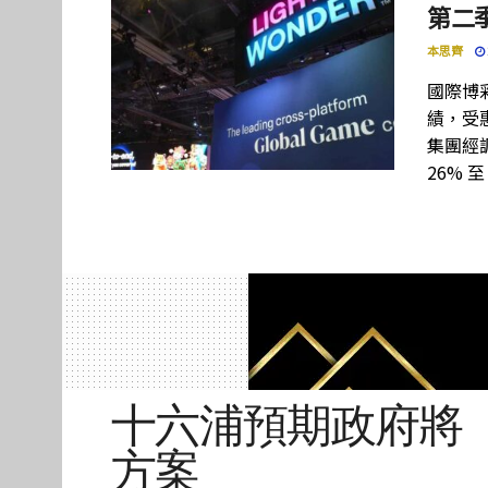
第二季
本思齊
國際博彩設
績，受惠
集團經調
26% 至
十六浦預期政府將「
方案