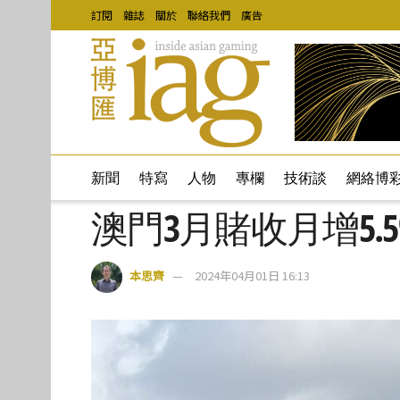
訂閱
雜誌
關於
聯絡我們
廣告
新聞
特寫
人物
專欄
技術談
網絡博
澳門3月賭收月增5.5
本思齊
2024年04月01日 16:13