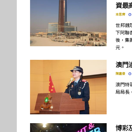
資最高
本思齊
世邦魏
下阿聯酋項
後，集團
元。
澳門
陳嘉俊
澳門特
局局長
博彩及