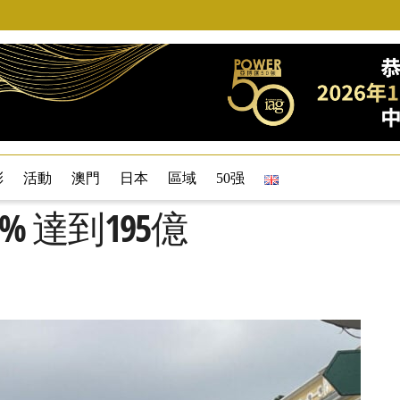
彩
活動
澳門
日本
區域
50强
% 達到195億