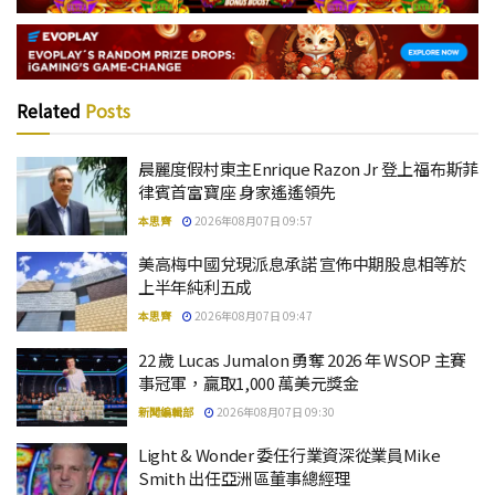
Related
Posts
晨麗度假村東主Enrique Razon Jr 登上福布斯菲
律賓首富寶座 身家遙遙領先
本思齊
2026年08月07日 09:57
美高梅中國兌現派息承諾 宣佈中期股息相等於
上半年純利五成
本思齊
2026年08月07日 09:47
22 歲 Lucas Jumalon 勇奪 2026 年 WSOP 主賽
事冠軍，贏取1,000 萬美元獎金
新聞編輯部
2026年08月07日 09:30
Light & Wonder 委任行業資深從業員Mike
Smith 出任亞洲區董事總經理