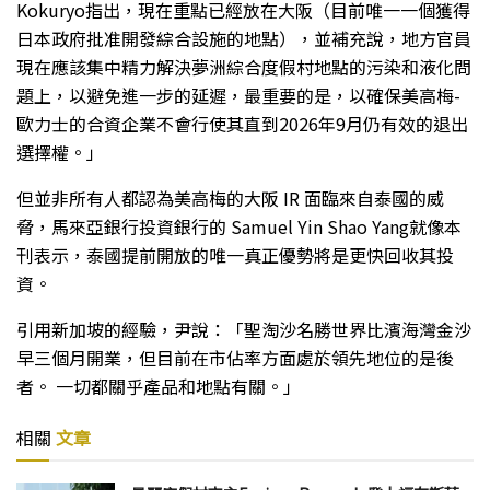
Kokuryo指出，現在重點已經放在大阪（目前唯一一個獲得
日本政府批准開發綜合設施的地點），並補充說，地方官員
現在應該集中精力解決夢洲綜合度假村地點的污染和液化問
題上，以避免進一步的延遲，最重要的是，以確保美高梅-
歐力士的合資企業不會行使其直到2026年9月仍有效的退出
選擇權。」
但並非所有人都認為美高梅的大阪 IR 面臨來自泰國的威
脅，馬來亞銀行投資銀行的 Samuel Yin Shao Yang就像本
刊表示，泰國提前開放的唯一真正優勢將是更快回收其投
資。
引用新加坡的經驗，尹說：「聖淘沙名勝世界比濱海灣金沙
早三個月開業，但目前在市佔率方面處於領先地位的是後
者。 一切都關乎產品和地點有關。」
相關
文章