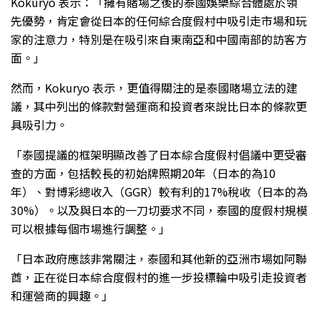
Kokuryo 表示：「擁有賭場之後的泰國娛樂綜合體處於領
先優勢，肯定會從日本的任何綜合度假村中吸引走市場和玩
家的注意力，特別是在吸引來自東南亞和中國南部的訪客方
面。」
然而，Kokuryo 表示，更值得關注的是泰國賭場立法的建
議，其中列出的條款對營運商和投資者來說比日本的條款更
具吸引力。
「泰國提議的框架明顯改善了日本綜合度假村倡議中更受審
查的方面，包括較長的初始牌照期20年（日本的為10
年）、對博彩總收入（GGR）較有利的17%稅收（日本的為
30%）。以及與日本的一刀切要求不同，泰國的度假村規模
可以根據每個市場進行調整。」
「日本政府應該非常關注，泰國和其他新的亞洲市場如阿聯
酋，正在從日本綜合度假村的進一步投標輪中吸引走投資者
和運營商的興趣。」