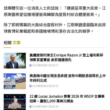
該媒體引述一位消息人士的話說：「通過這項重大投資，江
原樂園希望從賭場運營商轉變為度假村綜合體運營商。」
除了即將開幕的大阪綜合度假村外，江原樂園還面臨來自菲
律賓博彩業崛起和泰國賭場博彩潛在合法化的競爭。
相關
文章
晨麗度假村東主Enrique Razon Jr 登上福布斯菲
律賓首富寶座 身家遙遙領先
2026年08月07日 09:57
美高梅中國兌現派息承諾 宣佈中期股息相等於上半
年純利五成
2026年08月07日 09:47
22 歲 Lucas Jumalon 勇奪 2026 年 WSOP 主賽事
冠軍，贏取1,000 萬美元獎金
2026年08月07日 09:30