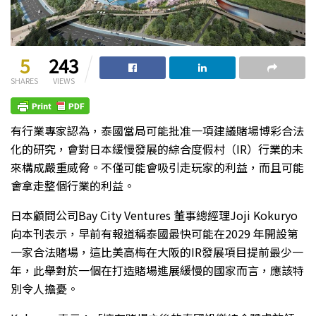
5
243
SHARES
VIEWS
有行業專家認為，泰國當局可能批准一項建議賭場博彩合法
化的研究，會對日本緩慢發展的綜合度假村（IR）行業的未
來構成嚴重威脅。不僅可能會吸引走玩家的利益，而且可能
會拿走整個行業的利益。
日本顧問公司Bay City Ventures 董事總經理Joji Kokuryo
向本刊表示，早前有報道稱泰國最快可能在2029 年開設第
一家合法賭場，這比美高梅在大阪的IR發展項目提前最少一
年，此舉對於一個在打造賭場進展緩慢的國家而言，應該特
別令人擔憂。