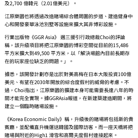
及2,700 億韓元（2.01億美元）。
江原樂園也將透過改造賭場綜合體周圍的步道、建造健身中
心和開發豪華泳池別墅等設施來擴大其非博彩設施。
行業出版物《GGR Asia》 週三援引行政總裁Choi的評論
稱，該升級項目將把江原樂園的博彩空間從目前的15,486
平方米擴大到49,500 平方米，以「解決場館內目前長期存
在的玩家座位缺乏的問題。」。
據悉，該開發計劃亦是出於對美高梅在日本大阪投資100億
美元、有望在2030年開放的綜合度假村的威脅的考慮。不
過，Choi指出，江原樂園的擴建本身可能需要長達八年的時
間才能完全實現。據GGRAsia報道，在新建築建造期間，將
建立一個臨時賭場設施。
《Korea Economic Daily》稱，升級後的賭場將包括新的貴
賓廳，並配備直升機運送韓國及國際訪客。而一座天橋將把
賭場與附近的High1 滑雪和高爾夫度假村連接起來。