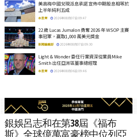
美高梅中國兌現派息承諾 宣佈中期股息相等於
上半年純利五成
本思齊
2026年08月07日 09:47
22 歲 Lucas Jumalon 勇奪 2026 年 WSOP 主賽
事冠軍，贏取1,000 萬美元獎金
新聞編輯部
2026年08月07日 09:30
Light & Wonder 委任行業資深從業員Mike
Smith 出任亞洲區董事總經理
本思齊
2026年08月06日 09:46
銀娛呂志和在第38屆《福布
斯》全球億萬富豪榜中位列亞