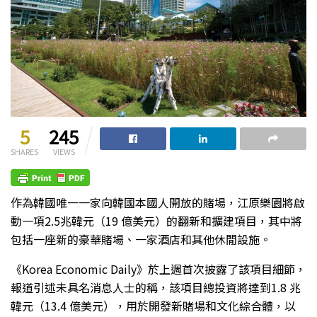
5
245
SHARES
VIEWS
作為韓國唯一一家向韓國本國人開放的賭場，江原樂園將啟
動一項2.5兆韓元（19 億美元）的翻新和擴建項目，其中將
包括一座新的豪華賭場、一家酒店和其他休閒設施。
《Korea Economic Daily》於上週首次披露了該項目細節，
報道引述未具名消息人士的稱，該項目總投資將達到1.8 兆
韓元（13.4 億美元），用於開發新賭場和文化綜合體，以