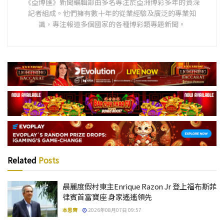
《亞博匯》新聞編輯部由多名專注於亞洲博彩多年的資深
記者組成。他們擁有數十年的從業經驗及廣泛的專業知
識，專注報道多個國家的各種博彩類專題新聞。
Related
Posts
晨麗度假村東主Enrique Razon Jr 登上福布斯菲
律賓首富寶座 身家遙遙領先
本思齊
2026年08月07日 09:57