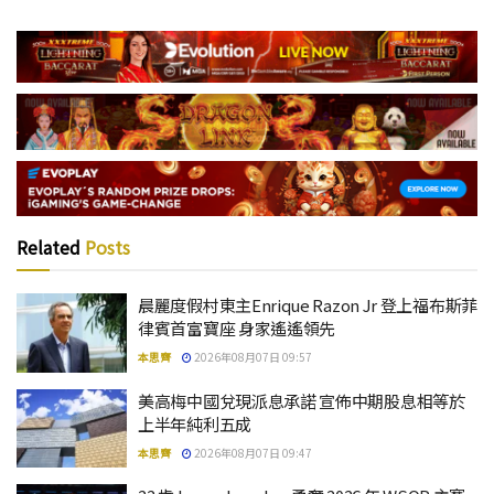
Related
Posts
晨麗度假村東主Enrique Razon Jr 登上福布斯菲
律賓首富寶座 身家遙遙領先
本思齊
2026年08月07日 09:57
美高梅中國兌現派息承諾 宣佈中期股息相等於
上半年純利五成
本思齊
2026年08月07日 09:47