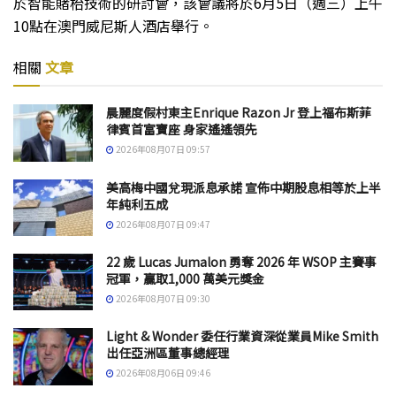
於智能賭枱技術的研討會，該會議將於6月5日（週三）上午
10點在澳門威尼斯人酒店舉行。
相關
文章
晨麗度假村東主Enrique Razon Jr 登上福布斯菲
律賓首富寶座 身家遙遙領先
2026年08月07日 09:57
美高梅中國兌現派息承諾 宣佈中期股息相等於上半
年純利五成
2026年08月07日 09:47
22 歲 Lucas Jumalon 勇奪 2026 年 WSOP 主賽事
冠軍，贏取1,000 萬美元獎金
2026年08月07日 09:30
Light & Wonder 委任行業資深從業員Mike Smith
出任亞洲區董事總經理
2026年08月06日 09:46