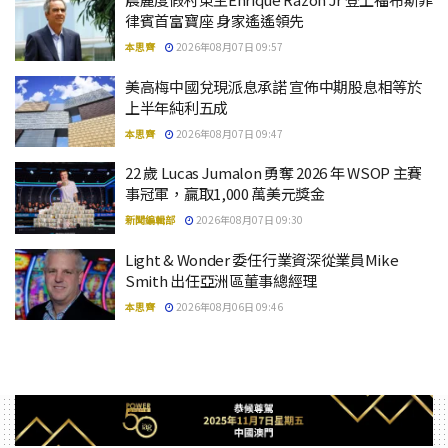
律賓首富寶座 身家遙遙領先
本思齊
2026年08月07日 09:57
美高梅中國兌現派息承諾 宣佈中期股息相等於
上半年純利五成
本思齊
2026年08月07日 09:47
22 歲 Lucas Jumalon 勇奪 2026 年 WSOP 主賽
事冠軍，贏取1,000 萬美元獎金
新聞編輯部
2026年08月07日 09:30
Light & Wonder 委任行業資深從業員Mike
Smith 出任亞洲區董事總經理
本思齊
2026年08月06日 09:46