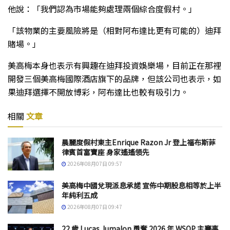
他說：「我們認為市場能夠處理兩個綜合度假村。」
「該物業的主要風險將是（相對阿布達比更有可能的）迪拜
賭場。」
美高梅本身也表示有興趣在迪拜投資娛樂場，目前正在那裡
開發三個美高梅國際酒店旗下的品牌，但該公司也表示，如
果迪拜選擇不開放博彩，阿布達比也較有吸引力。
相關
文章
晨麗度假村東主Enrique Razon Jr 登上福布斯菲
律賓首富寶座 身家遙遙領先
2026年08月07日 09:57
美高梅中國兌現派息承諾 宣佈中期股息相等於上半
年純利五成
2026年08月07日 09:47
22 歲 Lucas Jumalon 勇奪 2026 年 WSOP 主賽事