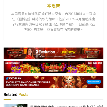
本思齊
本思齊曾在澳洲悉尼擔任體育記者，自2016年以來一直擔
任《亞博匯》雜誌的執行編輯。他於2017年4月協助推出
了行業領先的每日電子通訊《亞博匯早報》，目前是《亞
博匯》的主筆，並負責所有內容的校編。
Related
Posts
晨麗度假村東主Enrique Razon Jr 登上福布斯菲