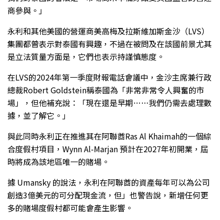
商參與。」
永利和其他美國的營運商美高梅及拉斯維加斯金沙（LVS）
集團都曾表示對泰國有興趣，不過在被問及在該國前景尤其
是立法質量方面是，它們也表示持謹慎態度。
在LVS的2024年第一季度財報電話會議中，金沙主席兼行政
總裁Robert Goldstein稱泰國為「非常非常令人興奮的市
場」，但他補充說：「現在還是早期……我們仍需去處理數
據，並了解它。」
與此同時永利正在推進其在阿聯酋Ras Al Khaimah的一個綜
合度假村項目，Wynn Al-Marjan 預計在2027年初開業，屆
時將成為該地區唯一的賭場。
據 Umansky 的說法，永利在阿聯酋的資產每年可以為公司
創造3億美元的可分配現金流，但」也警告說，新增任何更
多的賭場度假村都可能會產生影響。