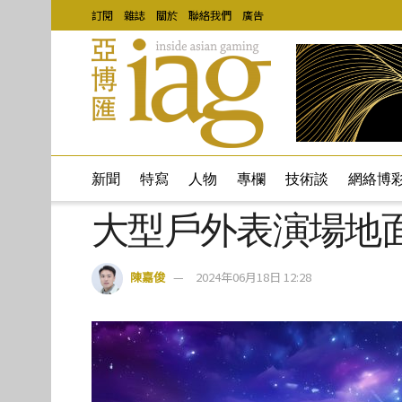
訂閱
雜誌
關於
聯絡我們
廣告
新聞
特寫
人物
專欄
技術談
網絡博
大型戶外表演場地面積
陳嘉俊
2024年06月18日 12:28