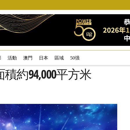
彩
活動
澳門
日本
區域
50强
約94,000平方米