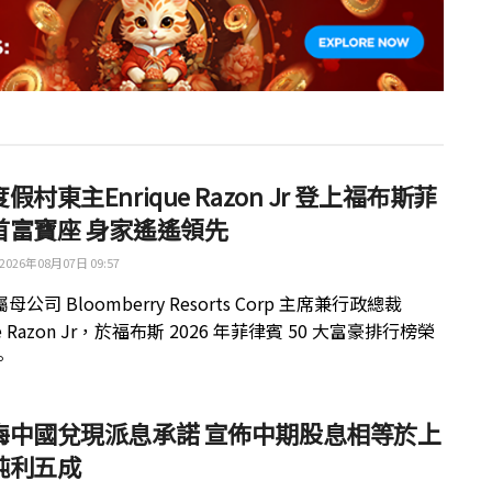
假村東主Enrique Razon Jr 登上福布斯菲
首富寶座 身家遙遙領先
2026年08月07日 09:57
公司 Bloomberry Resorts Corp 主席兼行政總裁
ue Razon Jr，於福布斯 2026 年菲律賓 50 大富豪排行榜榮
。
梅中國兌現派息承諾 宣佈中期股息相等於上
純利五成