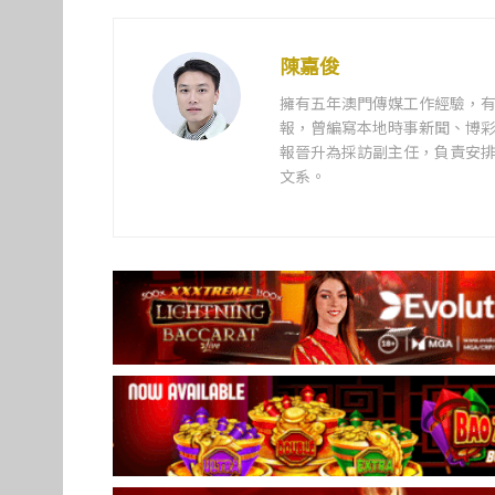
陳嘉俊
擁有五年澳門傳媒工作經驗，有
報，曾編寫本地時事新聞、博彩
報晉升為採訪副主任，負責安排
文系。