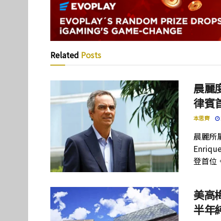
Related
Posts
晨麗度
律賓
本思齊
晨麗所屬母
Enriq
登首位
美高
半年