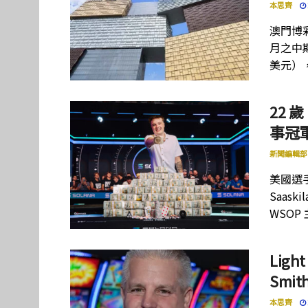
本思齊
澳門博彩
月之中期
美元）
22 歲
事冠軍
新聞編輯部
美國選手
Saas
WSOP
Lig
Smi
本思齊