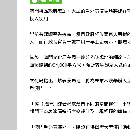
澳門特區政府確認，大型的戶外表演場地將建在葡
投入使用
早前有媒體率先透露，澳門政府將於葡京人旁邊的空
人。而行政長官賀一誠在周一早上更表示，該場地最
其後，澳門文化局在周一晚公佈該場地的細節。
面積達到約94,000平方米，預計容納觀眾人數約
文化局指出，該表演場地「將為未來本澳舉辦大
戶澳門」。
「經（政府）綜合考慮澳門不同的空間條件，平
部門正為表演區進行方案設計及工程招標的準備工
「澳門戶外表演區」，將設有供舉辦大型演出活