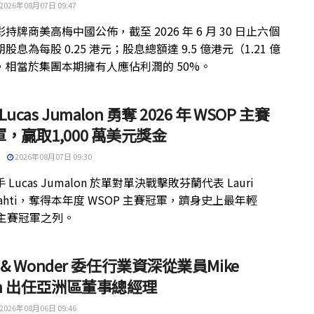
2026年08月07日 09:47
持牌商美高梅中國公佈，截至 2026 年 6 月 30 日止六個
股息為每股 0.25 港元；股息總額達 9.5 億港元（1.21 億
，相當於集團本期擁有人應佔利潤的 50%。
 Lucas Jumalon 勇奪 2026 年 WSOP 主賽
，贏取1,000 萬美元獎金
2026年08月07日 09:30
 Lucas Jumalon 於單對單決戰擊敗芬蘭代表 Lauri
kilahti，奪得本年度 WSOP 主賽冠軍，躋身史上最年輕
 主賽冠軍之列。
ht & Wonder 委任行業資深從業員Mike
th 出任亞洲區董事總經理
2026年08月06日 09:46