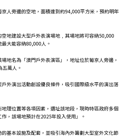
京人旁邊的空地，面積達到約94,000平方米，預約明年
地建設大型戶外表演場地﹐其場地將可容納50,000
大能容納80,000人。
該場地名為「澳門戶外表演區」，地址位於葡京人旁邊，
為五萬人。
型戶外演出活動創設優良條件，吸引國際級水平的演出落
衡地理位置等各項因素，選址該地段，現時特區政府多個
作，該場地預計在2025年投入使用」。
動的基本設施及配套，並吸引海內外籌劃大型室外文化節