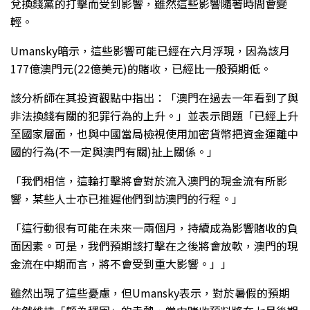
兌換錢黨的打擊而受到影響，雖然這些影響隨著時間會變
輕。
Umansky暗示，這些影響可能已經在六月浮現，因為該月
177億澳門元(22億美元)的賭收，已經比一般預期低。
該分析師在其投資觀點中指出：「澳門在過去一年看到了與
非法換錢有關的犯罪行為的上升。」並表示問題「已經上升
至國家層面，也與中國當局檢視使用加密貨幣把資金運離中
國的行為(不一定與澳門有關)扯上關係。」
「我們相信，這輪打擊將會對於流入澳門的現金流有所影
響，某些人士亦已推遲他們到訪澳門的行程。」
「這行動很有可能在未來一兩個月，持續成為影響賭收的負
面因素。可是，我們預期該打擊在之後將會放軟，澳門的現
金流在中期而言，將不會受到重大影響。」」
雖然出現了這些憂慮，但Umansky表示，對於暑假的預期