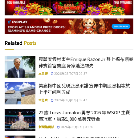
Related
Posts
晨麗度假村東主Enrique Razon Jr 登上福布斯菲
律賓首富寶座 身家遙遙領先
本思齊
2026年08月07日 09:57
美高梅中國兌現派息承諾 宣佈中期股息相等於
上半年純利五成
本思齊
2026年08月07日 09:47
22 歲 Lucas Jumalon 勇奪 2026 年 WSOP 主賽
事冠軍，贏取1,000 萬美元獎金
新聞編輯部
2026年08月07日 09:30