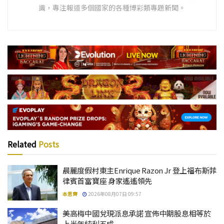
識，專注報道多個國家的各種博彩類專題新聞。
Related
Posts
晨麗度假村東主Enrique Razon Jr 登上福布斯菲
律賓首富寶座 身家遙遙領先
本思齊
2026年08月07日 09:57
美高梅中國兌現派息承諾 宣佈中期股息相等於
上半年純利五成