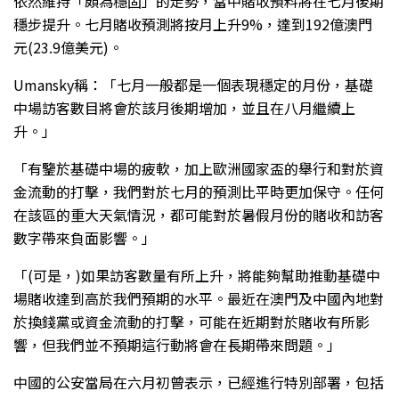
依然維持「頗為穩固」的走勢，當中賭收預料將在七月後期
穩步提升。七月賭收預測將按月上升9%，達到192億澳門
元(23.9億美元)。
Umansky稱：「七月一般都是一個表現穩定的月份，基礎
中場訪客數目將會於該月後期增加，並且在八月繼續上
升。」
「有鑒於基礎中場的疲軟，加上歐洲國家盃的舉行和對於資
金流動的打擊，我們對於七月的預測比平時更加保守。任何
在該區的重大天氣情況，都可能對於暑假月份的賭收和訪客
數字帶來負面影響。」
「(可是，)如果訪客數量有所上升，將能夠幫助推動基礎中
場賭收達到高於我們預期的水平。最近在澳門及中國內地對
於換錢黨或資金流動的打擊，可能在近期對於賭收有所影
響，但我們並不預期這行動將會在長期帶來問題。」
中國的公安當局在六月初曾表示，已經進行特別部署，包括