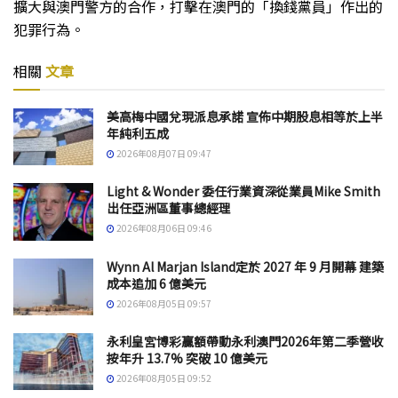
擴大與澳門警方的合作，打擊在澳門的「換錢黨員」作出的
犯罪行為。
相關
文章
美高梅中國兌現派息承諾 宣佈中期股息相等於上半
年純利五成
2026年08月07日 09:47
Light & Wonder 委任行業資深從業員Mike Smith
出任亞洲區董事總經理
2026年08月06日 09:46
Wynn Al Marjan Island定於 2027 年 9 月開幕 建築
成本追加 6 億美元
2026年08月05日 09:57
永利皇宮博彩贏額帶動永利澳門2026年第二季營收
按年升 13.7% 突破 10 億美元
2026年08月05日 09:52