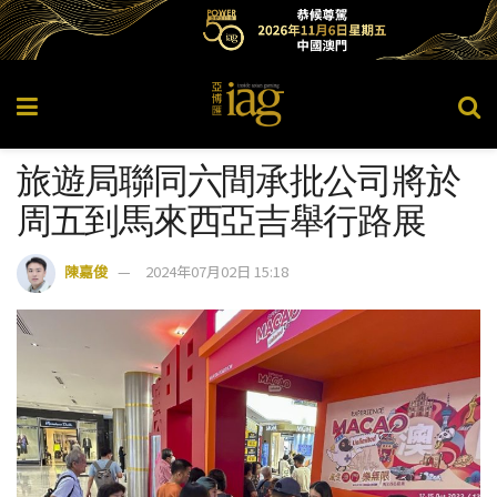
旅遊局聯同六間承批公司將於
周五到馬來西亞吉舉行路展
陳嘉俊
2024年07月02日 15:18