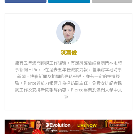
陳嘉俊
擁有五年澳門傳媒工作經驗，有足夠經驗編寫澳門本地時
事新聞。Pierce在過去五年任職於力報，曾編寫本地時事
新聞、博彩新聞及相關的專題報導，亦有一定的拍攝經
驗。Pierce曾於力報晉升為採訪副主任，負責安排記者採
訪工作及安排新聞報導內容。Pierce畢業於澳門大學中文
系。