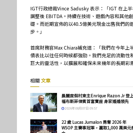
IGT行政總裁Vince Sadusky 表示：「I
調整後 EBITDA。持續在技術、遊戲內容和其
礎。而近期宣佈的以40.5億美元現金出售我們的
步。」
首席財務官Max Chiara補充道：「我們在今
債表比以往任何時候都強勁。我們充足的流動性
巨大的靈活性，以擴展和確保未來幾年的長期彩
相關
文章
晨麗度假村東主Enrique Razon Jr 登
福布斯菲律賓首富寶座 身家遙遙領先
2026年08月07日 09:57
22 歲 Lucas Jumalon 勇奪 2026 年
WSOP 主賽事冠軍，贏取1,000 萬美元