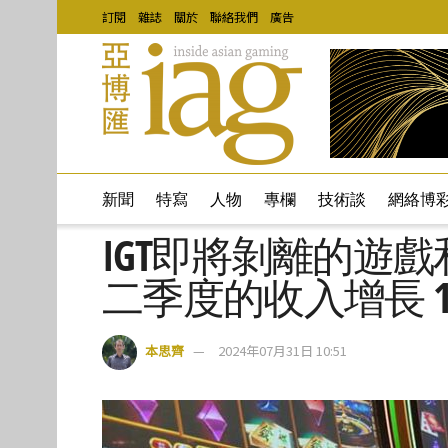
訂閱
雜誌
關於
聯絡我們
廣告
新聞
特寫
人物
專欄
技術談
網絡博
IGT即將剝離的遊戲
二季度的收入增長 1
本思齊
2024年07月31日 10:51