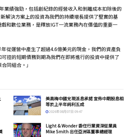
GT 在上半年業績強勁，包括創紀錄的經營收入和剝離成本扣除後的
他創新解決方案上的投資為我們的持續增長提供了堅實的基
遊戲和數位業務，是釋放IGT一流業務內在價值的重要一
年上半年從運營中產生了超過4.6億美元的現金，我們的資產負
和可控的短期債務到期為我們在即將進行的投資中提供了
票合同組合。」
上
美高梅中國兌現派息承諾 宣佈中期股息相
等於上半年純利五成
2026年08月07日 09:47
Light & Wonder 委任行業資深從業員
獎
Mike Smith 出任亞洲區董事總經理