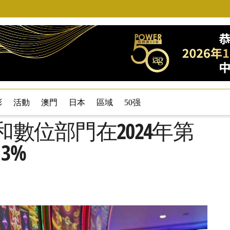
彩
活動
澳門
日本
區域
50强
和數位部門在2024年第
3%