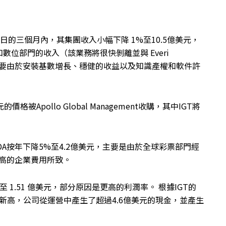
0日的三個月內，其集團收入小幅下降 1%至10.5億美元，
位部門的收入（該業務將很快剝離並與 Everi
美元，主要由於安裝基數增長、穩健的收益以及知識產權和軟件許
Apollo Global Management收購，其中IGT將
TDA按年下降5%至4.2億美元，主要是由於全球彩票部門經
及更高的企業費用所致。
 至 1.51 億美元，部分原因是更高的利潤率。 根據IGT的
創歷史新高，公司從運營中產生了超過4.6億美元的現金，並產生