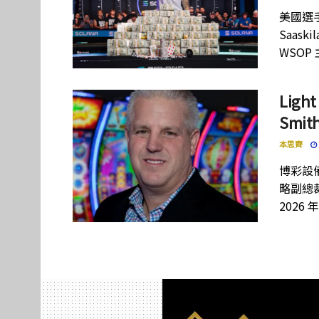
美國選手
Saas
WSOP
Lig
Smi
本思齊
博彩設備
略副總裁
2026 