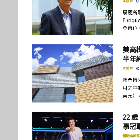
本思齊
晨麗所屬母
Enriq
登首位
美高
半年
本思齊
澳門博彩
月之中期
美元）
22 歲
事冠軍
新聞編輯部