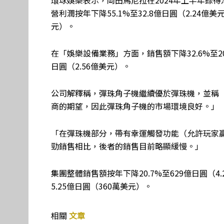
環球娛樂表示，岡田馬尼拉在2024年上半年錄得淨
營利潤按年下降55.1%至32.8億日圓（2.24億美元
元）。
在「娛樂設備業務」方面，銷售額下降32.6%至208
日圓（2.56億美元）。
公司解釋稱，彈珠角子機繼續優於彈珠機，並稱
商的期望，因此彈珠角子機的市場環境良好。」
「在彈珠機部分，帶有幸運觸發功能（允許玩家
勁銷售相比，後者的銷售目前略顯緩慢。」
集團整體銷售額按年下降20.7%至629億日圓（4
5.25億日圓（360萬美元）。
相關
文章