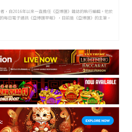
者，自2016年以來一直擔任《亞博匯》雜誌的執行編輯。他於
領先的每日電子通訊《亞博匯早報》，目前是《亞博匯》的主筆，