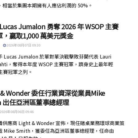
，相當於集團本期擁有人應佔利潤的 50%。
 Lucas Jumalon 勇奪 2026 年 WSOP 主賽
，贏取1,000 萬美元獎金
2026年08月07日 09:30
 Lucas Jumalon 於單對單決戰擊敗芬蘭代表 Lauri
kilahti，奪得本年度 WSOP 主賽冠軍，躋身史上最年輕
 主賽冠軍之列。
ht & Wonder 委任行業資深從業員Mike
th 出任亞洲區董事總經理
2026年08月06日 09:46
供應商 Light & Wonder 宣佈，現任賭桌業務環球商業策
 Mike Smith，獲委任為亞洲區董事總經理，任命由