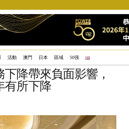
彩
活動
澳門
日本
區域
50强
務下降帶來負面影響，
年有所下降