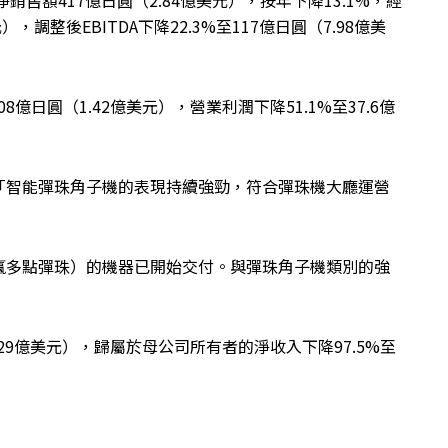
銷售額417億日圓（2.84億美元），按年下降13.1%，經
），調整後EBITDA下降22.3%至117億日圓（7.98億美
億日圓（1.42億美元），營業利潤下降51.1%至37.6億
「智能彈珠角子機的表現持續強勁，符合彈珠機大廳運營
贏多點彈珠）的機器已開始交付。與彈珠角子機類別的強
.29億美元），歸屬於母公司所有者的淨收入下降97.5%至