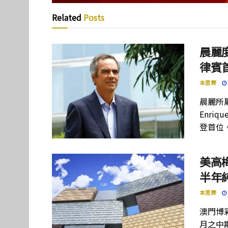
Related
Posts
晨麗度
律賓
本思齊
晨麗所屬母
Enriq
登首位
美高
半年
本思齊
澳門博彩
月之中期