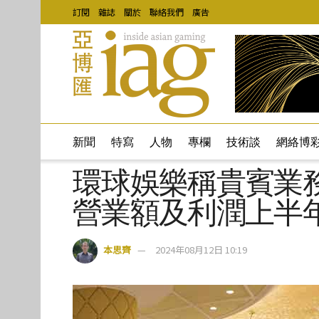
訂閱
雜誌
關於
聯絡我們
廣告
新聞
特寫
人物
專欄
技術談
網絡博
環球娛樂稱貴賓業
營業額及利潤上半
本思齊
2024年08月12日 10:19