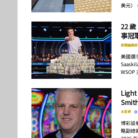
美元）
22 歲
事冠軍
新聞編輯部
美國選手
Saas
WSOP
Lig
Smi
本思齊
博彩設備
略副總裁