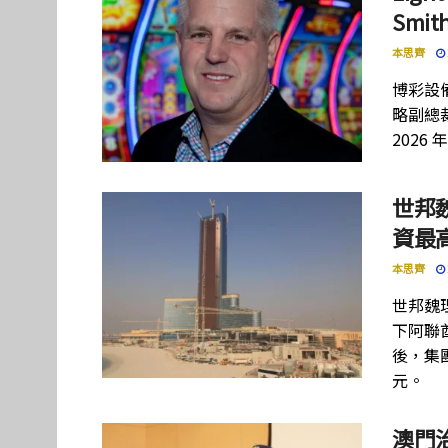
Smi
本思齊
博彩設備
略副總裁
2026 
世邦
資最高
本思齊
世邦魏
下阿聯酋項
後，集團
元。
澳門