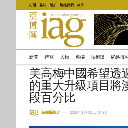
訂閱
雜誌
關於
聯絡我們
廣告
新聞
特寫
人物
專欄
技術談
網絡博
美高梅中國希望透
的重大升級項目將
段百分比
新聞編輯部
2024年10月31日 07:38