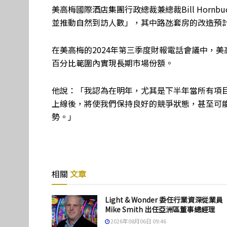
美高梅國際酒店集團行政總裁兼總裁Bill Horn
並推動自然到訪人數」，其中路氹套房的改造預計
在美高梅的2024年第三季度財報電話會議中，美
百分比範圍內實現長期市場份額。
他說：「我認為在明年，尤其是下半年當所有項
上線後，將使我們保持良好的競爭狀態，甚至可
勢。」
相關
文章
Light & Wonder 委任行業資深從業員
Mike Smith 出任亞洲區董事總經理
2026年08月06日 09:46