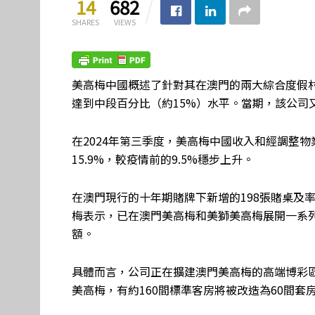
14
682
SHARES
VIEWS
美高梅中國概述了針對其在澳門的兩大綜合度假
達到中段百分比（約15%）水平。當期，該公司
在2024年第三季度，美高梅中國收入和經調整物
15.9%，較疫情前的9.5%穩步上升。
在澳門現行的十年期賭牌下新增的198張賭桌及
梅表示，已在澳門美高梅和美獅美高梅展開一系列
額。
具體而言，公司正在擴建澳門美高梅的高端博彩區
美高梅，有約160間標準客房將被改造為60間