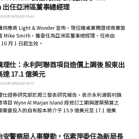
th 出任亞洲區董事總經理
2026年08月06日 09:46
供應商 Light & Wonder 宣佈，現任賭桌業務環球商業策
 Mike Smith，獲委任為亞洲區董事總經理，任命由
年 10 月 1 日起生效。
魏理仕：永利阿聯酋項目造價上調後 股東出
達 17.1 億美元
2026年08月06日 09:35
理仕證券研究部於周三發表研究報告，表示永利渡假村旗
目 Wynn Al Marjan Island 經修訂工期與建築預算之
需要投入的自有股本將介乎 15.9 億美元至 17.1 億美
治安警察局人事變動，伍素萍委任為新局長