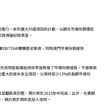
村進行一系列重大升級項目的計劃，以期在市場份額穩定
又錄得破紀錄季度。
業EBITDAR雙雙歷史新高，同時澳門市場份額達到
率先採用智能賭枱技術等皆助推了市場份額增長，不過美高
重大的資本支出項目，以保持至少15%的長期市場份
並翻新其別墅，預計將於2025年中完成；此外，在美獅
套房，預計將於明年底投入使用。