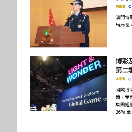
陳嘉俊
澳門特
局局長
博彩及
第二季
本思齊
國際博彩設
績，受惠
集團經調
26% 至