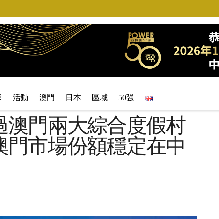
彩
活動
澳門
日本
區域
50强
過澳門兩大綜合度假村
澳門市場份額穩定在中