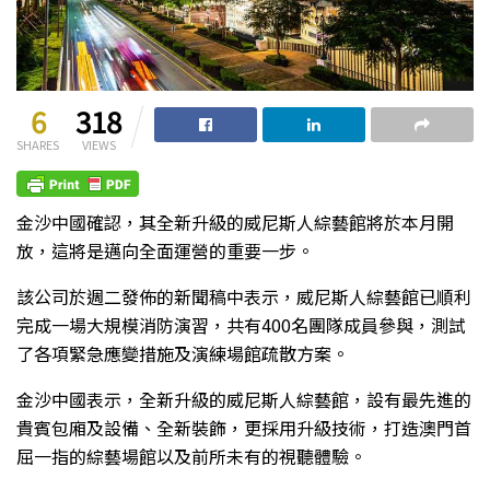
6
318
SHARES
VIEWS
金沙中國確認，其全新升級的威尼斯人綜藝館將於本月開
放，這將是邁向全面運營的重要一步。
該公司於週二發佈的新聞稿中表示，威尼斯人綜藝館已順利
完成一場大規模消防演習，共有400名團隊成員參與，測試
了各項緊急應變措施及演練場館疏散方案。
金沙中國表示，全新升級的威尼斯人綜藝館，設有最先進的
貴賓包廂及設備、全新裝飾，更採用升級技術，打造澳門首
屈一指的綜藝場館以及前所未有的視聽體驗。