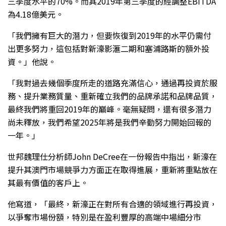
三季度水平的70%。而其2019年第三季度的經調整EBITDA
為4.18億美元。
「我們擁有巨大的潛力，但要恢復到2019年的水平仍需付
出更多努力，這包括對新濠影滙二期和塞浦路斯的額外投
資。」他說。
「我對過去幾個季度所走的道路充滿信心，通過再投資於服
務、提升業務質量、重新確立我們的品牌承諾和品牌品質，
最終我們將重回2019年的巔峰。毫無疑問，還有很多潛力
尚未釋放，我們希望2025年將是我們辛勤努力開始回報的
一年。」
世邦魏理仕分析師John DeCree在一份報告中指出，新濠在
提升其澳門市場競爭力方面正在取得進展，重新將重點放在
其最有價值的客戶上。
他寫道，「最終，新濠正在對所有合適的領域進行再投資，
以爭奪市場份額，特別是在盈利豐厚的高端中場細分市