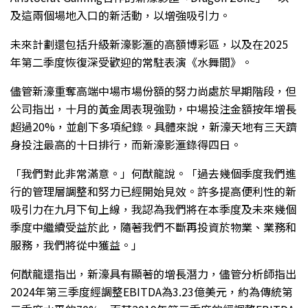
及這兩個場地入口的新活動，以增強吸引力。
未來計劃還包括升級
新濠影滙
的高額博彩區，以及在2025
年第二季度恢復深受歡迎的常駐表演《水舞間》。
儘管新濠重奪高端中場市場份額的努力尚處於早期階段，但
公司指出，十月的黃金周表現強勁，中場投注金額按年增長
超過20%，並創下多項紀錄。具體來說，新濠天地有三天躋
身投注最高的十日排行，而新濠影滙錄得四日。
「我們對此非常滿意。」何猷龍說。「過去幾個季度我們進
行的管理層調整和努力已經開始見效。許多提高便利性的新
吸引力在九月下旬上線，我認為我們將在本季度及未來幾個
季度中繼續受益於此，隨著我們不斷再投資於物業、業務和
服務，我們將從中獲益。」
何猷龍還指出，新濠具有顯著的增長潛力，儘管分析師指出
2024年第三季度經調整EBITDA為3.23億美元，約為傳統第