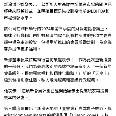
新濠博亞娛樂表示，公司加大對高端中場博彩市場的關注已
經帶來顯著效益，並明確目標是恢復到疫情前的EBITDA和
市場份額水平。
該公司在昨日舉行的2024年第三季度的財報電話會議上，
概述了近幾個月內針對其澳門綜合度假村所做的多項主要高
端中場為主的投資，包括重新推出的會員獎勵計劃，為高端
客戶提供更多福利。
新濠董事長兼首席執行官何猷龍表示：「作為此次重新推廣
的一部分，我們為最高級別的高端中場玩家引入了一個新的
會員級別，提供獨家福利和個性化體驗。」新的「天皇卡」
級別包括別墅住宿、私人飛機服務和高級行政服務。
他表示:「這項新會員計劃已經開始顯示出提高玩家再投資
效率的好處。」
第三季度還推出了新濠天地的「
皇璽會
」高端角子機區、與
Aristocrat Gaming合作的新濠影匯「
Dragon Zone
」，以