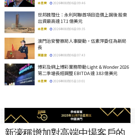
本思齊
2026年08月06日 09:46
世邦魏理仕：永利阿聯酋項目造價上調後 股東
出資最高達 17.1 億美元
本思齊
2026年08月06日 09:35
澳門治安警察局人事變動，伍素萍委任為新局
長
陳嘉俊
2026年08月06日 07:43
博彩及網上博彩業務帶動 Light & Wonder 2026
第二季增長經調整 EBITDA 達 3.83 億美元
本思齊
2026年08月05日 10:01
新濠稱增加對高端中場客戶的