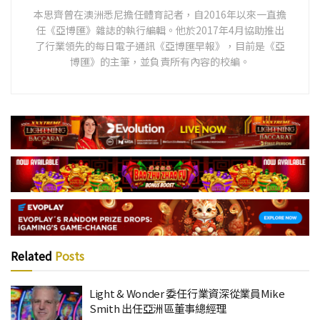
本思齊曾在澳洲悉尼擔任體育記者，自2016年以來一直擔
任《亞博匯》雜誌的執行編輯。他於2017年4月協助推出
了行業領先的每日電子通訊《亞博匯早報》，目前是《亞
博匯》的主筆，並負責所有內容的校編。
Related
Posts
Light & Wonder 委任行業資深從業員Mike
Smith 出任亞洲區董事總經理