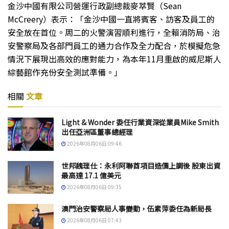
金沙中國有限公司營運行政副總裁麥萃賢（Sean
McCreery）表示：「金沙中國一直將賓客、訪客及員工的
安全放在首位。周二的火警演習順利進行，全賴消防局、治
安警察局及各部門員工的通力合作及全力配合，於模擬危急
情況下展現出高效的應對能力，為本年11月重啟的威尼斯人
綜藝館作充份安全測試準備。」
相關
文章
Light & Wonder 委任行業資深從業員Mike Smith
出任亞洲區董事總經理
2026年08月06日 09:46
世邦魏理仕：永利阿聯酋項目造價上調後 股東出資
最高達 17.1 億美元
2026年08月06日 09:35
澳門治安警察局人事變動，伍素萍委任為新局長
2026年08月06日 07:43