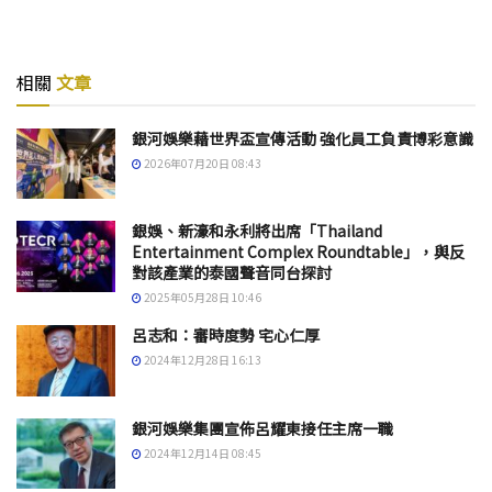
相關
文章
銀河娛樂藉世界盃宣傳活動 強化員工負責博彩意識
2026年07月20日 08:43
銀娛、新濠和永利將出席「Thailand
Entertainment Complex Roundtable」，與反
對該產業的泰國聲音同台探討
2025年05月28日 10:46
呂志和：審時度勢 宅心仁厚
2024年12月28日 16:13
銀河娛樂集團宣佈呂耀東接任主席一職
2024年12月14日 08:45