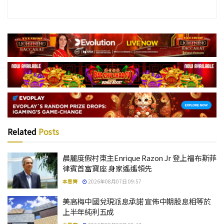
Related
Posts
晨麗度假村東主Enrique Razon Jr 登上福布斯菲
律賓首富寶座 身家遙遙領先
本思齊
2026年08月07日 09:57
美高梅中國兌現派息承諾 宣佈中期股息相等於
上半年純利五成