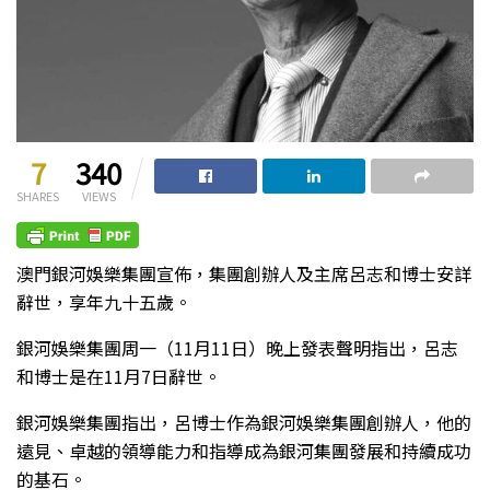
7
340
SHARES
VIEWS
澳門銀河娛樂集團宣佈，集團創辦人及主席呂志和博士安詳
辭世，享年九十五歲。
銀河娛樂集團周一（11月11日）晚上發表聲明指出，呂志
和博士是在11月7日辭世。
銀河娛樂集團指出，呂博士作為銀河娛樂集團創辦人，他的
遠見、卓越的領導能力和指導成為銀河集團發展和持續成功
的基石。