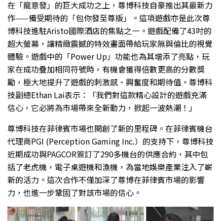
在「龍意發」的巨大成功之上，尊博科技自豪推出其最新力
作——備受期待的「包你發至尊版」。這項遊戲亦是此次尊
博科技進駐Aristo國際酒店的焦點之一。遊戲配備了43吋的
超大螢幕，讓精緻震撼的特效畫面帶給玩家無與倫比的視覺
體驗。遊戲中的「Power Up」功能也為其增添了亮點，玩
家在成功疊加相同符號時，有機會獲得倍數更高的分數獎
勵，極大地提升了遊戲的刺激感、興奮度和期待值。尊博科
技副總Ethan Lai表示：「我們對這款精心設計的遊戲充滿
信心，它必將為市場帶來全新動力，掀起一波熱潮！」
尊博科技在菲律賓市場也開創了新的里程碑。在菲律賓機台
代理商PGI (Perception Gaming Inc.）的支持下，尊博科技
近期成功與PAGCOR簽訂了290多機台的供應合約，其中包
括了老虎機，電子桌遊機和漁機，為當地娛樂產業注入了嶄
新的活力。這次合作不僅加深了尊博在菲律賓市場的影響
力，也進一步鞏固了對該市場的信心。