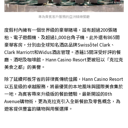
專為貴賓客戶服務的亞洲精緻餐廳
度假村內擁有一個世界級的豪華賭場，設有超過200張賭
枱、電子遊戲機、及超過1,000台角子機。此外還有865間
豪華客房，分別由全球知名酒店品牌Swissôtel Clark、
Clark Marriott和Widus酒店管理。憑藉15間深受好評的餐
廳、酒吧及咖啡館，Hann Casino Resort更被冠以「克拉克
美食之都」的美譽。
除了延續邦板牙省的菲律賓傳統佳餚，Hann Casino Resort
以五星級的卓越服務，將最優質的本地風味與國際美食集於
一地，為賓客帶來升級版的餐飲體驗。最新開設的8th
Avenue購物街，更為克拉克引入全新餐飲及零售概念，為
遊客提供豐富的購物與用餐選擇。