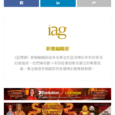
新聞編輯部
《亞博匯》新聞編輯部由多名專注於亞洲博彩多年的資深
記者組成。他們擁有數十年的從業經驗及廣泛的專業知
識，專注報道多個國家的各種博彩類專題新聞。