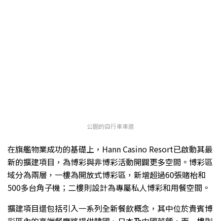
公園的自行車車道
在旗艦物業成功的基礎上，Hann Casino Resort已啟動其最
新的擴建項目，為博彩與非博彩活動開闢更多空間。博彩區
域分為兩層，一樓為開放式博彩區，新增超過60張賭枱和
500多台角子機；二樓則設計為專屬私人博彩和用餐空間。
擴建項目還包括引入一系列全新餐飲概念，其中位於貴賓博