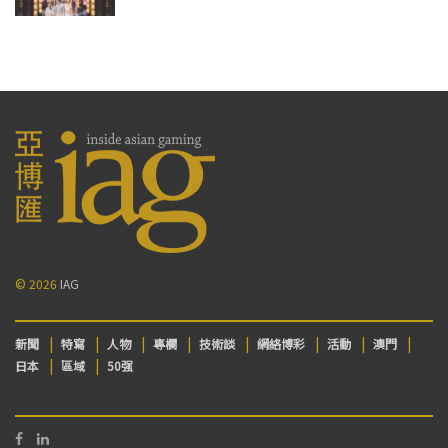
© 2026
IAG
新聞
特寫
人物
專欄
技術談
網絡博彩
活動
澳門
日本
區域
50强