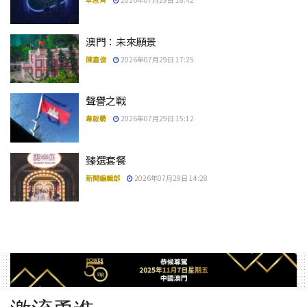
澳門：未來願景
陳嘉俊
2026年07月29日 17:25
聲譽之戰
韋啟羲
2026年07月29日 15:12
臻選套餐
新聞編輯部
2026年07月29日 14:28