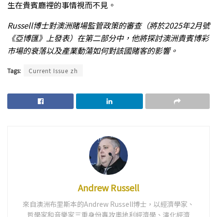
生在貴賓廳裡的事情視而不見。
Russell
博士對澳洲賭場監管政策的審
查
（將於
2025
年
2
月號
《亞博匯》上發表）在第二部分中，他將探討澳洲貴賓博彩
市場的衰落以及產業動蕩如何對該國賭客的影響。
Tags:
Current Issue zh
Andrew Russell
來自澳洲布里斯本的Andrew Russell博士，以經濟學家、
哲學家和音樂家三重身份專攻奧地利經濟學、演化經濟