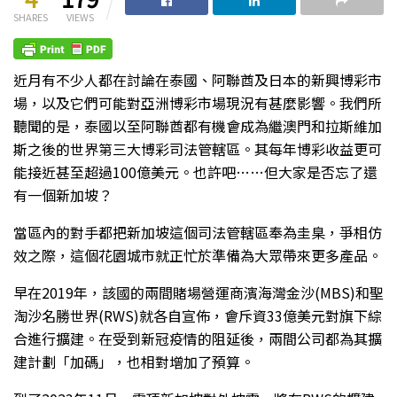
SHARES
VIEWS
近月有不少人都在討論在泰國、阿聯酋及日本的新興博彩市
場，以及它們可能對亞洲博彩市場現況有甚麼影響。我們所
聽聞的是，泰國以至阿聯酋都有機會成為繼澳門和拉斯維加
斯之後的世界第三大博彩司法管轄區。其每年博彩收益更可
能接近甚至超過100億美元。也許吧……但大家是否忘了還
有一個新加坡？
當區內的對手都把新加坡這個司法管轄區奉為圭臬，爭相仿
效之際，這個花園城市就正忙於準備為大眾帶來更多產品。
早在2019年，該國的兩間賭場營運商濱海灣金沙(MBS)和聖
淘沙名勝世界(RWS)就各自宣佈，會斥資33億美元對旗下綜
合進行擴建。在受到新冠疫情的阻延後，兩間公司都為其擴
建計劃「加碼」，也相對增加了預算。