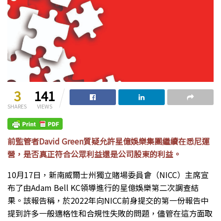
3
141
SHARES
VIEWS
前監管者David Green質疑允許星億娛樂集團繼續在悉尼運
營，是否真正符合公眾利益還是公司股東的利益。
10月17日，新南威爾士州獨立賭場委員會（NICC）主席宣
布了由Adam Bell KC領導進行的星億娛樂第二次調查結
果。該報告稱，於2022年向NICC前身提交的第一份報告中
提到許多一般適格性和合規性失敗的問題，儘管在這方面取