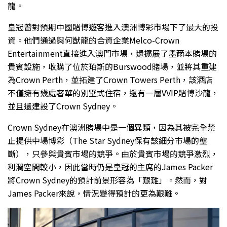
龍。
皇冠曾對預期中國賭博遊客進入澳洲博彩市場下了最大的投
資。他們通過與何猷龍的合資企業Melco-Crown
Entertainment直接進入澳門市場，還擴展了墨爾本賭場的
貴賓設施，收購了位於珀斯的Burswood賭場，並將其重建
為Crown Perth，並拓建了Crown Towers Perth，該酒店
不僅擁有幾處奢華的別墅式住宿，還有一層VVIP賭博沙龍，
並且還建設了Crown Sydney。
Crown Sydney在澳洲賭場中是一個異類，因為其被完全禁
止提供中場博彩（The Star Sydney保有該細分市場的壟
斷），只參與貴賓市場的競爭。由於貴賓市場的競爭激烈，
利潤空間較小，因此當時仍是皇冠的主席的James Packer
將Crown Sydney的預計前景形容為「艱難」。然而，對
James Packer來說，情況變得預計的更為艱難。