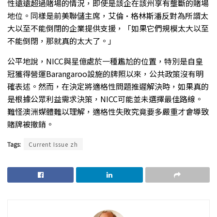
性遠遠超過賭場的情況，即使是該企在該州享有壟斷的賭場
地位。同樣是前美聯儲主席，艾倫·格林斯潘反對為所謂太
大以至不能倒閉的企業提供支援，「如果它們規模太大以至
不能倒閉，那就真的太大了。」
公平地說，NICC與星億處於一種尷尬的位置，特別是自皇
冠獲得營運Barangaroo設施的牌照以來，公共政策沒有明
確表述。然而，在決定將適格性問題推遲解決時，如果真的
是根據公眾利益需求決策，NICC可能並未選擇最佳路線。
難怪澳洲媒體難以理解，適格性失敗究竟要多嚴重才會導致
賭牌被撤銷。
Tags:
Current Issue zh