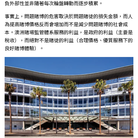
負外部性並非隨著每次輪盤轉動而逐步積累。
事實上，問題賭博的危害取決於問題賭徒的損失金額，而人
為提高賭博價格反而會增加而不是減少問題賭博的社會成
本。澳洲賭場監管體系服務的利益，是政府的利益（主要是
稅收），而絕對不是賭徒的利益（合理價格、優質服務下的
良好賭博體驗）。