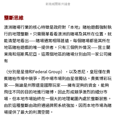
新南威爾斯州議會
壟斷思維
澳洲賭場行業的核心特徵是政府對「本地」賭枱遊戲強制執
行的地理壟斷。只需簡單看看澳洲的賭場及其所在位置，就
能清楚地看出——賭場通常相隔甚遠，每個賭場都是其所在
地區賭枱遊戲的唯一提供者。只有三個例外情況——昆士蘭
東南和塔斯馬尼亞，這兩個地區的賭場分別由同一家公司擁
有
（分別是星億和Federal Group），以及悉尼，皇冠僅在貴
賓賭枱市場中競爭，而中場市場則由星億獨佔。貴賓博彩玩
家——無論是州際還是國際玩家——擁有足夠的資金，能夠
飛往不同的目的地進行賭博，因此形成競爭激烈的細分市
場，但本地市場始終在一個大的地理範圍內處於壟斷狀態。
由於這種壟斷由政府通過牌照系統強加，因而本地市場為賭
場提供了最大的利潤空間。