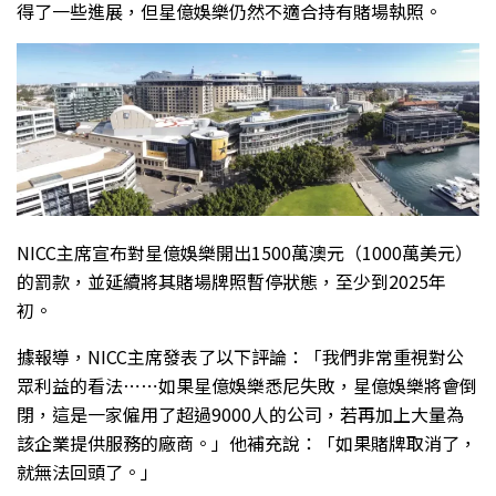
得了一些進展，但星億娛樂仍然不適合持有賭場執照。
NICC主席宣布對星億娛樂開出1500萬澳元（1000萬美元）
的罰款，並延續將其賭場牌照暫停狀態，至少到2025年
初。
據報導，NICC主席發表了以下評論：「我們非常重視對公
眾利益的看法⋯⋯如果星億娛樂悉尼失敗，星億娛樂將會倒
閉，這是一家僱用了超過9000人的公司，若再加上大量為
該企業提供服務的廠商。」他補充說：「如果賭牌取消了，
就無法回頭了。」