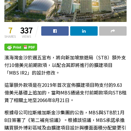
7
337
SHARES
VIEWS
濱海灣金沙於週五宣布，將向新加坡旅遊局（STB）額外支
付10億美元前期款項，以配合其即將進行的擴建項目
「MBS IR2」的設計修改。
這筆額外款項是在2019年首次宣佈擴建項目時支付的9.63
億美元基礎上追加的，當時MBS通過支付前期款項向STB租
賃了相關土地至2066年8月21日。
根據母公司拉斯維加斯金沙集團的公告，MBS與STB於1月
8日簽署了《第二補充協議》。根據該協議，MBS承諾承擔
購買額外博彩區域及由擴建項目設計與樓面面積分配變更引