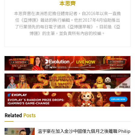
本思齊
本思齊曾在澳洲悉尼擔任體育記者，自2016年以來一直擔
任《亞博匯》雜誌的執行編輯。他於2017年4月協助推出
了行業領先的每日電子通訊《亞博匯早報》，目前是《亞
博匯》的主筆，並負責所有內容的校編。
Related
Posts
温宇豪在加入金沙中國僅九個月之後離職 Philip