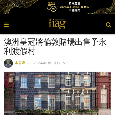
澳洲皇冠將倫敦賭場出售予永
利渡假村
本思齊
2025年01月13日 10:57