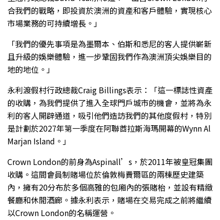
合我們的戰略，即投資於澳洲的資產和客戶體驗，實現核心
市場業務的可持續增長。」
「我們的優先事項是為墨爾本、伯斯和悉尼的客人提供嶄新
且升級的娛樂體驗，進一步鞏固我們作為澳洲頂尖娛樂目的
地的地位。」
永利渡假村行政總裁Craig Billings表示：「這一標誌性資產
的收購，為我們提供了進入全球門戶城市的機會，並將為永
利的客人開辟通道，吸引他們造訪我們的其他度假村，特別
是計劃於2027年第一季度在阿聯酋拉斯海瑪開幕的Wynn Al
Marjan Island。」
Crown London的前身為Aspinall’s，於2011年被皇冠集團
收購。這間會員制賭場位於倫敦梅費爾區的兩棟歷史建築
內，擁有20分布於多個高雅的包廂內的張賭枱，並設有精緻
餐廳和休閒酒廊。據永利表示，賭場在交易完成之前將繼續
以Crown London的名稱運營。