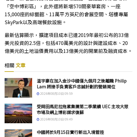
「空中博彩區」，此外還將新增570間豪華套房、一座
15,000座的綜藝館、11萬平方英尺的會展空間、塔樓專屬
SkyPark以及高端餐飲設施。
最新估算顯示，擴建項目成本已達2019年最初公布的33億
美元投資的2.5倍，包括470萬美元的設計與建設成本、20
億美元的土地溢價費用以及13億美元的開業前及融資成本。
相關
文章
温宇豪在加入金沙中國僅九個月之後離職 Philip
Lam 將接手負責客戶忠誠計劃的營銷崗位
2026年08月10日 09:59
受岡田馬尼拉拖累集團第二季業績 UEC 主攻大眾
市場及網上博彩謀求復蘇
2026年08月10日 09:49
中國將於9月15日實行新出入境管控