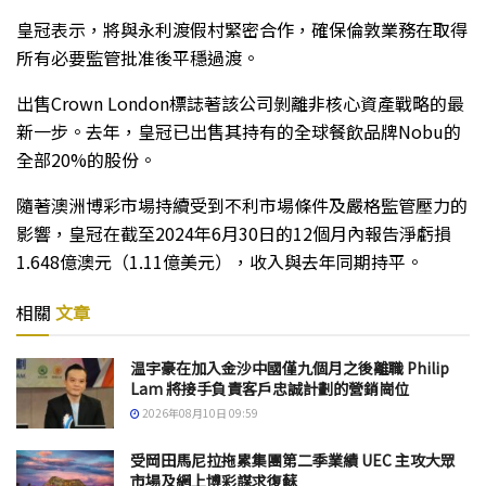
皇冠表示，將與永利渡假村緊密合作，確保倫敦業務在取得
所有必要監管批准後平穩過渡。
出售Crown London標誌著該公司剝離非核心資產戰略的最
新一步。去年，皇冠已出售其持有的全球餐飲品牌Nobu的
全部20%的股份。
隨著澳洲博彩市場持續受到不利市場條件及嚴格監管壓力的
影響，皇冠在截至2024年6月30日的12個月內報告淨虧損
1.648億澳元（1.11億美元），收入與去年同期持平。
相關
文章
温宇豪在加入金沙中國僅九個月之後離職 Philip
Lam 將接手負責客戶忠誠計劃的營銷崗位
2026年08月10日 09:59
受岡田馬尼拉拖累集團第二季業績 UEC 主攻大眾
市場及網上博彩謀求復蘇