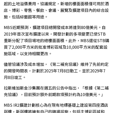
起的土地溢價費用。協議規定，新增的樓面面積僅可用於酒
店、博彩、零售、餐飲、會議、展覽及擴建項目內的綜合設
施，包括綜藝館等用途。
MBS近期預測，擴建項目總開發成本將達到80億美元。自
2019年首次宣布擴建以來，開發計劃的多項變更已使STB
重新分配了項目場地的總樓面面積。此外，MBS還從STB購
買了2,000平方米的批准博彩區域及10,000平方米的配套設
施區域，以支持相關更改。
儘管協議涉及成本增加，《第二補充協議》維持了先前約定
的開發時間表，計劃於2025年7月8日動工，並於2029年7
月8日竣工。
拉斯維加斯金沙集團在週五的公告中指出，「根據《第二補
充協議》，目前預計額外前期款項預計約為10億美元。」
MBS IR2擴建計劃核心為在現有地標基礎上建設第四座酒店
塔樓，新塔樓將擁有自己的賭場設施，包括主博彩區域和