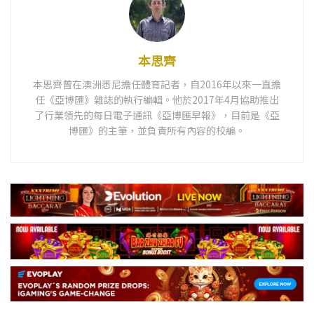
本思齊
本思齊曾在澳洲悉尼擔任體育記者，自2016年以來一直擔
任《亞博匯》雜誌的執行編輯。他於2017年4月協助推出
了行業領先的每日電子通訊《亞博匯早報》，目前是《亞
博匯》的主筆，並負責所有內容的校編。