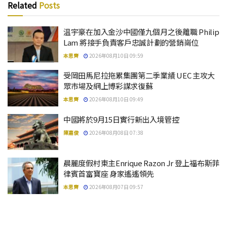
Related
Posts
温宇豪在加入金沙中國僅九個月之後離職 Philip
Lam 將接手負責客戶忠誠計劃的營銷崗位
本思齊
2026年08月10日 09:59
受岡田馬尼拉拖累集團第二季業績 UEC 主攻大
眾市場及網上博彩謀求復蘇
本思齊
2026年08月10日 09:49
中國將於9月15日實行新出入境管控
陳嘉俊
2026年08月08日 07:38
晨麗度假村東主Enrique Razon Jr 登上福布斯菲
律賓首富寶座 身家遙遙領先
本思齊
2026年08月07日 09:57