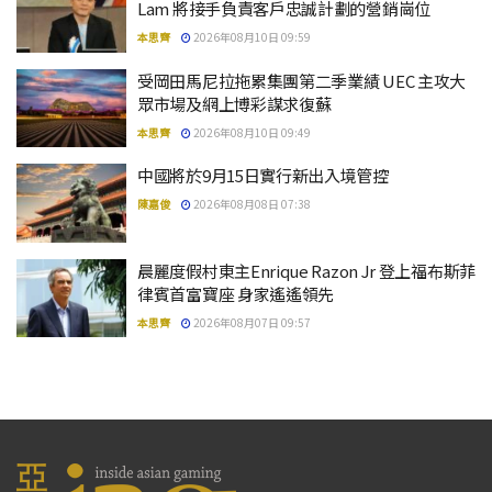
Lam 將接手負責客戶忠誠計劃的營銷崗位
本思齊
2026年08月10日 09:59
受岡田馬尼拉拖累集團第二季業績 UEC 主攻大
眾市場及網上博彩謀求復蘇
本思齊
2026年08月10日 09:49
中國將於9月15日實行新出入境管控
陳嘉俊
2026年08月08日 07:38
晨麗度假村東主Enrique Razon Jr 登上福布斯菲
律賓首富寶座 身家遙遙領先
本思齊
2026年08月07日 09:57