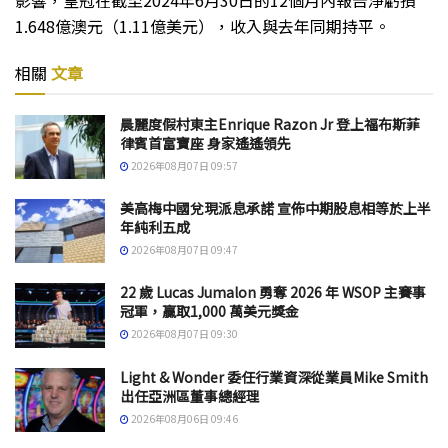
1.648億澳元（1.11億美元），收入與去年同期持平。
相關
文章
晨麗度假村東主Enrique Razon Jr 登上福布斯菲
律賓首富寶座 身家遙遙領先
2026年08月07日 09:57
美高梅中國兌現派息承諾 宣佈中期股息相等於上半
年純利五成
2026年08月07日 09:47
22 歲 Lucas Jumalon 勇奪 2026 年 WSOP 主賽事
冠軍，贏取1,000 萬美元獎金
2026年08月07日 09:30
Light & Wonder 委任行業資深從業員Mike Smith
出任亞洲區董事總經理
2026年08月06日 09:46