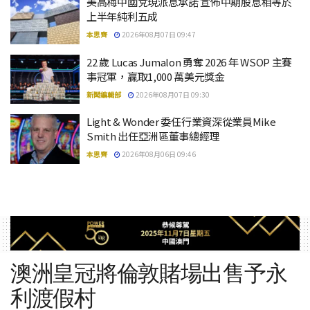
美高梅中國兌現派息承諾 宣佈中期股息相等於
上半年純利五成
本思齊
2026年08月07日 09:47
22 歲 Lucas Jumalon 勇奪 2026 年 WSOP 主賽
事冠軍，贏取1,000 萬美元獎金
新聞編輯部
2026年08月07日 09:30
Light & Wonder 委任行業資深從業員Mike
Smith 出任亞洲區董事總經理
本思齊
2026年08月06日 09:46
澳洲皇冠將倫敦賭場出售予永
利渡假村