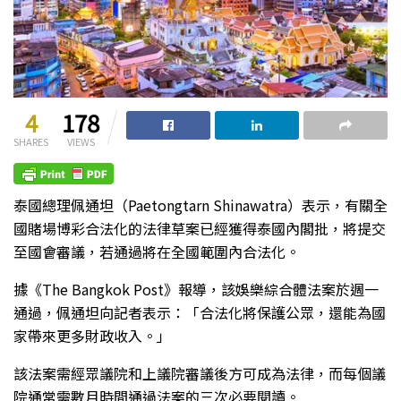
4
178
SHARES
VIEWS
泰國總理佩通坦（Paetongtarn Shinawatra）表示，有關全
國賭場博彩合法化的法律草案已經獲得泰國內閣批，將提交
至國會審議，若通過將在全國範圍內合法化。
據《The Bangkok Post》報導，該娛樂綜合體法案於週一
通過，佩通坦向記者表示：「合法化將保護公眾，還能為國
家帶來更多財政收入。」
該法案需經眾議院和上議院審議後方可成為法律，而每個議
院通常需數月時間通過法案的三次必要閱讀。