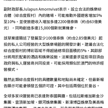
副財政部長Julapun Amornvivat表示，設立合法的娛樂綜
合體（綜合度假村）內的賭場，可能推動外國遊客增加5%
至10%，並使旅遊收入增加多達2200億泰銖（約合63億美
元），同時創造多達15,000個新就業機會。
該草案還簡述了發展至少100億泰銖（約合2.85億美元）起
投的私人公司經營的大型娛樂場館的開發計劃。建議合法化
綜合度假村的博彩區域不得超過總項目面積的5%，其餘部
分將用於配套的酒店和娛樂設施。法案還要求這些項目須由
政府與私人運營商共同投資，可能採用類似於澳門的特許經
營模式。
雖然此類綜合度假村的具體數量和地點尚未確定，但最新報
告顯示可能會頒發五個許可證，其中包括兩個位於曼谷。
全球多家IR運營商已表達對泰國興趣，包括拉斯維加斯金沙
集團、雲頂新加坡、銀河娛樂集團、新濠博亞娛樂及美高梅