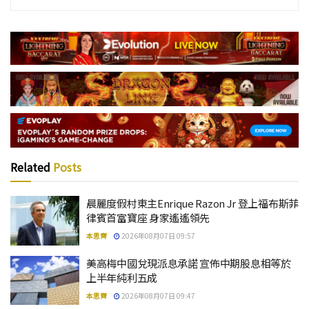
Related
Posts
晨麗度假村東主Enrique Razon Jr 登上福布斯菲
律賓首富寶座 身家遙遙領先
本思齊
2026年08月07日 09:57
美高梅中國兌現派息承諾 宣佈中期股息相等於
上半年純利五成
本思齊
2026年08月07日 09:47