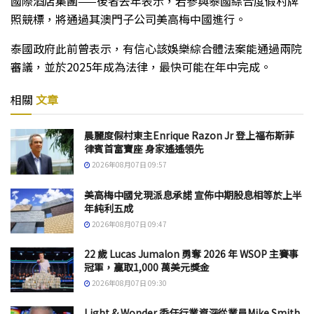
國際酒店集團——後者去年表示，若參與泰國綜合度假村牌
照競標，將通過其澳門子公司美高梅中國進行。
泰國政府此前曾表示，有信心該娛樂綜合體法案能通過兩院
審議，並於2025年成為法律，最快可能在年中完成。
相關
文章
晨麗度假村東主Enrique Razon Jr 登上福布斯菲
律賓首富寶座 身家遙遙領先
2026年08月07日 09:57
美高梅中國兌現派息承諾 宣佈中期股息相等於上半
年純利五成
2026年08月07日 09:47
22 歲 Lucas Jumalon 勇奪 2026 年 WSOP 主賽事
冠軍，贏取1,000 萬美元獎金
2026年08月07日 09:30
Light & Wonder 委任行業資深從業員Mike Smith