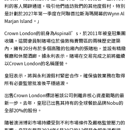
利的客人開辟通道，吸引他們造訪我們的其他度假村，特別
是計劃於2027年第一季度在阿聯酋拉斯海瑪開幕的Wynn Al
Marjan Island。」
Crown London的前身為Aspinall’s，於2011年被皇冠集團
收購。這間會員制賭場位於倫敦梅費爾區的兩棟歷史建築
內，擁有20分布於多個高雅的包廂內的張賭枱，並設有精緻
餐廳和休閒酒廊。據永利表示，賭場在交易完成之前將繼續
以Crown London的名稱運營。
皇冠表示，將與永利渡假村緊密合作，確保倫敦業務在取得
所有必要監管批准後平穩過渡。
出售Crown London標誌著該公司剝離非核心資產戰略的最
新一步。去年，皇冠已出售其持有的全球餐飲品牌Nobu的
全部20%的股份。
隨著澳洲博彩市場持續受到不利市場條件及嚴格監管壓力的
影響，皇冠在截至2024年6月30日的12個月內報告淨虧損