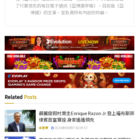
了行業領先的每日電子通訊《亞博匯早報》，目前是《亞
博匯》的主筆，並負責所有內容的校編。
Related
Posts
晨麗度假村東主Enrique Razon Jr 登上福布斯菲
律賓首富寶座 身家遙遙領先
本思齊
2026年08月07日 09:57