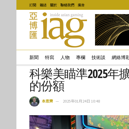
訂閱
雜誌
關於
聯絡我們
廣告
新聞
特寫
人物
專欄
技術談
網絡博
科樂美瞄準2025
的份額
本思齊
2025年01月24日 10:48