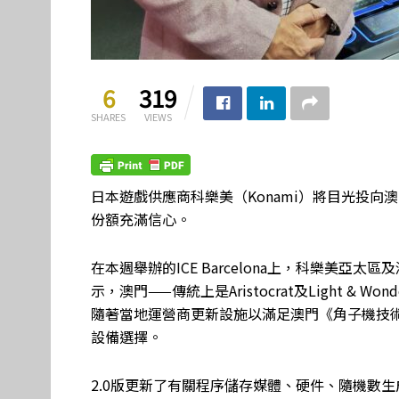
6
319
SHARES
VIEWS
日本遊戲供應商科樂美（Konami）將目光投向
份額充滿信心。
在本週舉辦的ICE Barcelona上，科樂美亞太區
示，澳門——傳統上是Aristocrat及Light &
隨著當地運營商更新設施以滿足澳門《角子機技術
設備選擇。
2.0版更新了有關程序儲存媒體、硬件、隨機數