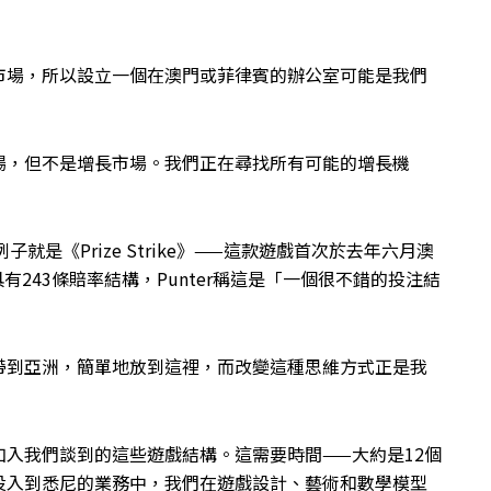
市場，所以設立一個在澳門或菲律賓的辦公室可能是我們
場，但不是增長市場。我們正在尋找所有可能的增長機
就是《Prize Strike》——這款遊戲首次於去年六月澳
具有243條賠率結構，Punter稱這是「一個很不錯的投注結
帶到亞洲，簡單地放到這裡，而改變這種思維方式正是我
入我們談到的這些遊戲結構。這需要時間——大約是12個
投入到悉尼的業務中，我們在遊戲設計、藝術和數學模型