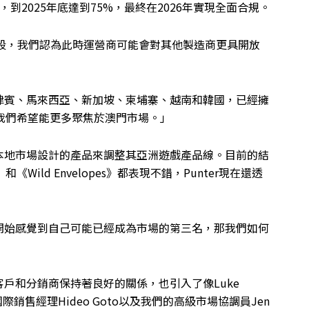
求，到2025年底達到75%，最終在2026年實現全面合規。
級階段，我們認為此時運營商可能會對其他製造商更具開放
律賓、馬來西亞、新加坡、柬埔寨、越南和韓國，已經擁
我們希望能更多聚焦於澳門市場。」
本地市場設計的產品來調整其亞洲遊戲產品線。目前的結
《Wild Envelopes》都表現不錯，Punter現在還透
開始感覺到自己可能已經成為市場的第三名，那我們如何
戶和分銷商保持著良好的關係，也引入了像Luke
際銷售經理Hideo Goto以及我們的高級市場協調員Jen