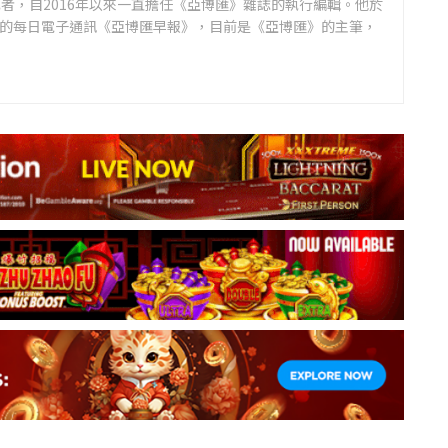
者，自2016年以來一直擔任《亞博匯》雜誌的執行編輯。他於
領先的每日電子通訊《亞博匯早報》，目前是《亞博匯》的主筆，