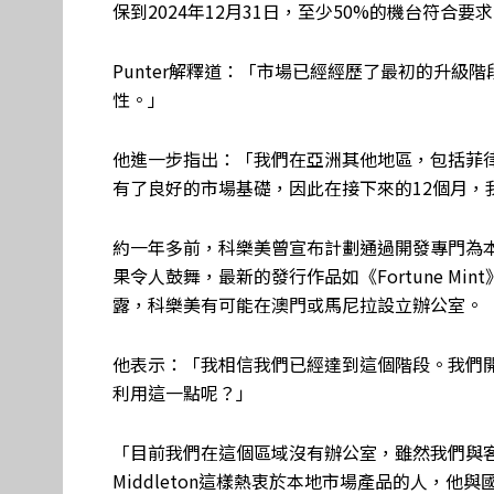
保到2024年12月31日，至少50%的機台符合要
Punter解釋道：「市場已經經歷了最初的升
性。」
他進一步指出：「我們在亞洲其他地區，包括菲
有了良好的市場基礎，因此在接下來的12個月，
約一年多前，科樂美曾宣布計劃通過開發專門為
果令人鼓舞，最新的發行作品如《Fortune Mint》和
露，科樂美有可能在澳門或馬尼拉設立辦公室。
他表示：「我相信我們已經達到這個階段。我們
利用這一點呢？」
「目前我們在這個區域沒有辦公室，雖然我們與客
Middleton這樣熱衷於本地市場產品的人，他與國