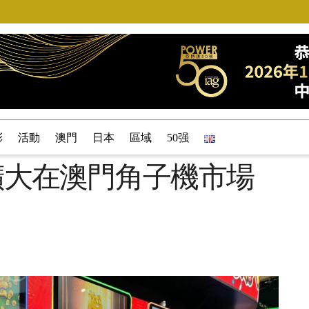
彩
活動
澳門
日本
區域
50强
年擴大在澳門角子機市場