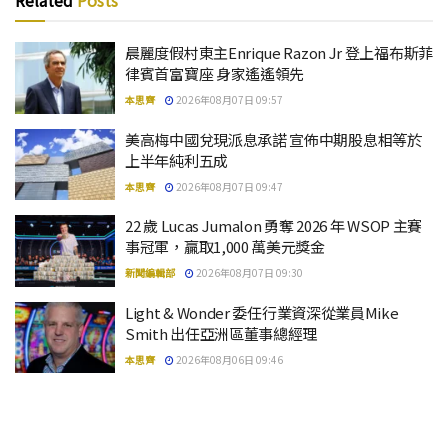
Related
Posts
晨麗度假村東主Enrique Razon Jr 登上福布斯菲
律賓首富寶座 身家遙遙領先
本思齊
2026年08月07日 09:57
美高梅中國兌現派息承諾 宣佈中期股息相等於
上半年純利五成
本思齊
2026年08月07日 09:47
22 歲 Lucas Jumalon 勇奪 2026 年 WSOP 主賽
事冠軍，贏取1,000 萬美元獎金
新聞編輯部
2026年08月07日 09:30
Light & Wonder 委任行業資深從業員Mike
Smith 出任亞洲區董事總經理
本思齊
2026年08月06日 09:46