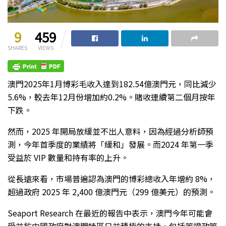
9
459
SHARES
VIEWS
澳門2025年1月博彩毛收入達到182.54億澳門元，同比減少
5.6%，較去年12月份增加約0.2%。賭收連續第二個月按年
下跌。
然而，2025 年開局放緩並不出人意料，因為經過分析師預
測，今年首季度的業績將「緩和」發展。而2024 年第一季
受益於 VIP 數量和持有率的上升。
從長遠來看，市場普遍認為澳門的博彩總收入年增約 8%，
超過政府 2025 年 2,400 億澳門元（299 億美元）的預測。
Seaport Research 在最近的報告中表示，澳門今年可能會
受益於中國政府對澳門特區日益積極的支持，包括簽證政策