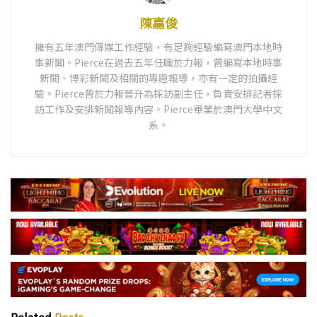
陳嘉俊
擁有五年澳門傳媒工作經驗，有足夠經驗編寫澳門本地時
事新聞。Pierce在過去五年任職於力報，曾編寫本地時事
新聞、博彩新聞及相關的專題報導，亦有一定的拍攝經
驗。Pierce曾於力報晉升為採訪副主任，負責安排記者採
訪工作及安排新聞報導內容。Pierce畢業於澳門大學中文
系。