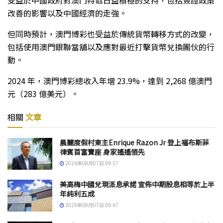
改善的影響以及中國經濟的走強。
但同時預計，澳門博彩也受益於傳統貨幣轉移方式的改變，
包括使用澳門銀聯當舖以及應對最近打擊貨幣兌換團伙的行
動。
2024 年，澳門博彩總收入年增 23.9%，達到 2,268 億澳門
元（283 億美元）。
相關
文章
晨麗度假村東主Enrique Razon Jr 登上福布斯菲
律賓首富寶座 身家遙遙領先
2026年08月07日 09:57
美高梅中國兌現派息承諾 宣佈中期股息相等於上半
年純利五成
2026年08月07日 09:47