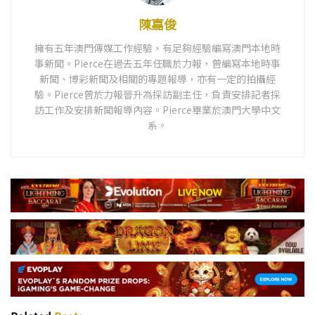
陳嘉俊
擁有五年澳門傳媒工作經驗，有足夠經驗編寫澳門本地時
事新聞。Pierce在過去五年任職於力報，曾編寫本地時事
新聞、博彩新聞及相關的專題報導，亦有一定的拍攝經
驗。Pierce曾於力報晉升為採訪副主任，負責安排記者採
訪工作及安排新聞報導內容。Pierce畢業於澳門大學中文
系。