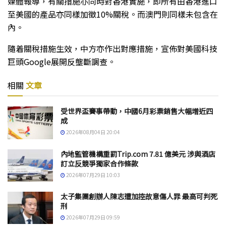
媒體報導，有關措施亦同時對香港實施，即所有由香港進口
至美國的產品亦同樣加徵10%關稅。而澳門則同樣未包含在
內。
隨着關稅措施生效，中方亦作出對應措施，宣佈對美國科技
巨頭Google展開反壟斷調查。
相關
文章
受世界盃賽事帶動，中國6月彩票銷售大幅增近四
成
2026年08月04日 20:04
內地監管機構重罰Trip.com 7.81 億美元 涉與酒店
訂立反競爭獨家合作條款
2026年07月29日 10:03
太子集團創辦人陳志遭加控故意傷人罪 最高可判死
刑
2026年07月29日 09:59