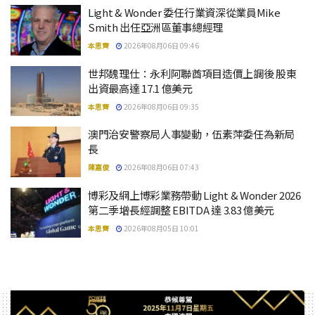
Light & Wonder 委任行業資深從業員Mike
Smith 出任亞洲區董事總經理
本思齊
2026年08月06日 09:46
世邦魏理仕：永利阿聯酋項目造價上調後 股東
出資最高達 17.1 億美元
本思齊
2026年08月06日 09:35
澳門治安警察局人事變動，伍素萍委任為新局
長
陳嘉俊
2026年08月06日 07:43
博彩及網上博彩業務帶動 Light & Wonder 2026
第二季增長經調整 EBITDA 達 3.83 億美元
本思齊
2026年08月05日 10:01