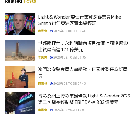
Related
Posts
Light & Wonder 委任行業資深從業員Mike
Smith 出任亞洲區董事總經理
本思齊
2026年08月06日 09:46
世邦魏理仕：永利阿聯酋項目造價上調後 股東
出資最高達 17.1 億美元
本思齊
2026年08月06日 09:35
澳門治安警察局人事變動，伍素萍委任為新局
長
陳嘉俊
2026年08月06日 07:43
博彩及網上博彩業務帶動 Light & Wonder 2026
第二季增長經調整 EBITDA 達 3.83 億美元
本思齊
2026年08月05日 10:01