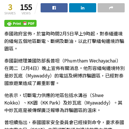
3
155
SHARES
VIEWS
泰國政府宣佈，於當時時間2月5日早上9時起，對泰緬邊境
的緬甸五個地區斷電、斷網及斷油，以此打擊緬甸邊境詐騙
園區。
泰國副總理兼國防部長普坦（Phumtham Wechayachai）
在周二（2月4日）晚上宣佈有關消息。他形容緬甸邊境特別
是妙瓦底（Myawaddy）的電話及網博詐騙園區，已經對泰
國旅遊業造成了嚴重影響。
他表示，切斷電力供應的地區包括水溝谷（Shwe
Kokko）、KK園（KK Park）及妙瓦底（Myawaddy）。其
中妙瓦底是被傳媒廣泛報導為詐騙園區的溫床。
普坦續指出，泰國國家安全委員會已經接到命令，要求泰國