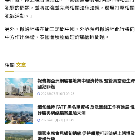
犯罪的問題，並將加強並完善相關法律法規，嚴厲打擊相關
犯罪活動。」
另外，佩通坦將在周三訪問中國，外界預料佩通坦此行將向
中方作出保證，泰國會積極處理詐騙園區問題。
相關
文章
報告揭亞洲網騙基地集中經濟特區 監管真空滋生跨
國犯罪鏈
2026年07月10日 09:23
緬甸維持 FATF 黑名單資格 反洗黑錢工作有進展 惟
詐騙與網絡騙案風險未消
2026年06月22日 09:49
國家主席會見緬甸總統 促持續嚴打非法網上賭博及
電訊詐騙