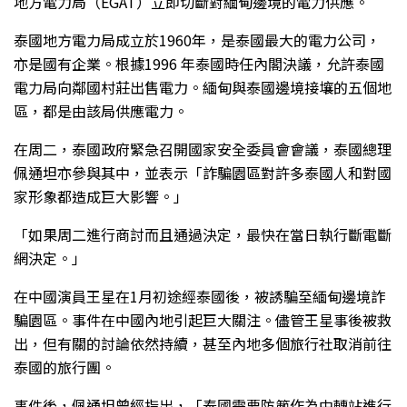
地方電力局（EGAT）立即切斷對緬甸邊境的電力供應。
泰國地方電力局成立於1960年，是泰國最大的電力公司，
亦是國有企業。根據1996 年泰國時任內閣決議，允許泰國
電力局向鄰國村莊出售電力。緬甸與泰國邊境接壤的五個地
區，都是由該局供應電力。
在周二，泰國政府緊急召開國家安全委員會會議，泰國總理
佩通坦亦參與其中，並表示「詐騙園區對許多泰國人和對國
家形象都造成巨大影響。」
「如果周二進行商討而且通過決定，最快在當日執行斷電斷
網決定。」
在中國演員王星在1月初途經泰國後，被誘騙至緬甸邊境詐
騙園區。事件在中國內地引起巨大關注。儘管王星事後被救
出，但有關的討論依然持續，甚至內地多個旅行社取消前往
泰國的旅行團。
事件後，佩通坦曾經指出，「泰國需要防範作為中轉站進行