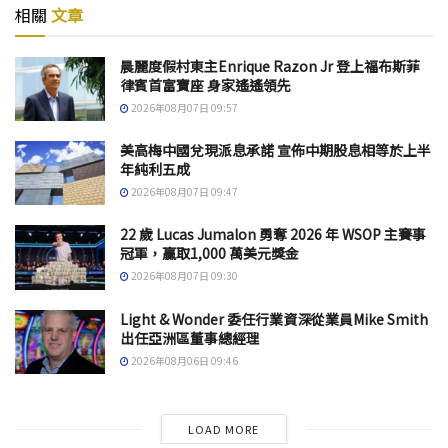
相關
文章
晨麗度假村東主Enrique Razon Jr 登上福布斯菲
律賓首富寶座 身家遙遙領先
2026年08月07日 09:57
美高梅中國兌現派息承諾 宣佈中期股息相等於上半
年純利五成
2026年08月07日 09:47
22 歲 Lucas Jumalon 勇奪 2026 年 WSOP 主賽事
冠軍，贏取1,000 萬美元獎金
2026年08月07日 09:30
Light & Wonder 委任行業資深從業員Mike Smith
出任亞洲區董事總經理
2026年08月06日 09:46
LOAD MORE