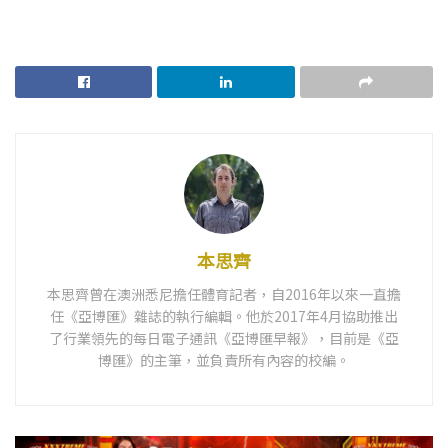
本思齊
本思齊曾在澳洲悉尼擔任體育記者，自2016年以來一直擔
任《亞博匯》雜誌的執行編輯。他於2017年4月協助推出
了行業領先的每日電子通訊《亞博匯早報》，目前是《亞
博匯》的主筆，並負責所有內容的校編。