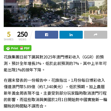
5
250
SHARES
VIEWS
花旗集團日前下調其對2025年澳門博彩收入（GGR）的預
測，預計全年增長3%，低於此前預測的7%，其中上半年可
能出現1%的按年下降。
在週末發表的一份報告中，花旗指出，1月份每日博彩收入
僅達澳門幣5.89億（約7,340美元），低於預期。加上農曆
新年黃金周表現不佳，主要受到部分玩家臨時取消澳門行程
的影響，而這些取消與美國於2月1日開始對中國實施新一輪
關稅的時間點不謀而合。