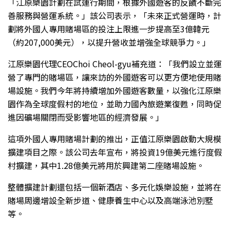
「江原樂園計劃在試運行期間，根據外國遊客的反饋不斷完
善服務與營運系統。」該公司表示，「未來正式營運時，計
劃將外國人專用賭場區的投注上限進一步提高至3億韓元
（約207,000美元），以提升營收並增強全球競爭力。」
江原樂園代理CEOChoi Cheol-gyu補充道：「我們設立並運
營了專門的賭場區，讓來訪的外國遊客可以更方便地使用賭
場設施。我們今年將持續增加外國遊客數量，以強化江原樂
園作為全球度假村的地位，並助力國內旅遊業復甦，同時促
進因礦場關閉而受影響地區的經濟發展。」
這項外國人專用賭場計劃的推出，正值江原樂園啟動大規模
擴建項目之際。該公司去年宣布，將投資19億美元進行度假
村擴建，其中1.28億美元將用於興建第二座賭場設施。
整體擴建計劃還包括一個新酒店、多元化娛樂設施，並將在
賭場周邊增設全新步道、健康養生中心以及高端泳池別墅
等。