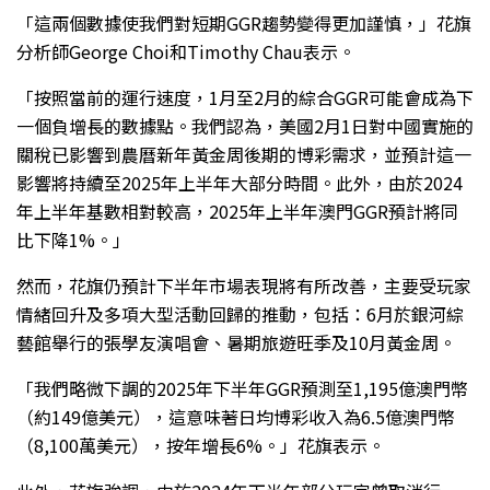
「這兩個數據使我們對短期GGR趨勢變得更加謹慎，」花旗
分析師George Choi和Timothy Chau表示。
「按照當前的運行速度，1月至2月的綜合GGR可能會成為下
一個負增長的數據點。我們認為，美國2月1日對中國實施的
關稅已影響到農曆新年黃金周後期的博彩需求，並預計這一
影響將持續至2025年上半年大部分時間。此外，由於2024
年上半年基數相對較高，2025年上半年澳門GGR預計將同
比下降1%。」
然而，花旗仍預計下半年市場表現將有所改善，主要受玩家
情緒回升及多項大型活動回歸的推動，包括：6月於銀河綜
藝館舉行的張學友演唱會、暑期旅遊旺季及10月黃金周。
「我們略微下調的2025年下半年GGR預測至1,195億澳門幣
（約149億美元），這意味著日均博彩收入為6.5億澳門幣
（8,100萬美元），按年增長6%。」花旗表示。