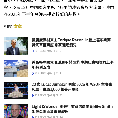
此外，花旗強調，由於2024年下半年部分玩家曾取消行
程，以及12月中國國家主席習近平訪澳影響旅客流量，澳門
在2025年下半年將迎來相對較低的基數。
相關
文章
晨麗度假村東主Enrique Razon Jr 登上福布斯菲
律賓首富寶座 身家遙遙領先
2026年08月07日 09:57
美高梅中國兌現派息承諾 宣佈中期股息相等於上半
年純利五成
2026年08月07日 09:47
22 歲 Lucas Jumalon 勇奪 2026 年 WSOP 主賽事
冠軍，贏取1,000 萬美元獎金
2026年08月07日 09:30
Light & Wonder 委任行業資深從業員Mike Smith
出任亞洲區董事總經理
2026年08月06日 09:46