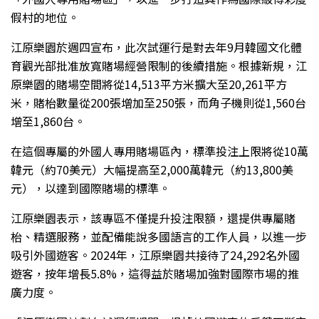
假村的地位。
江原樂園於週四宣布，此次試運行是對去年9月韓國文化體
育觀光部批准放寬賭場經營限制的後續措施。根據新規，江
原樂園的賭場空間將從14,513平方米擴大至20,261平方
米，賭枱數量從200張增加至250張，而角子機則從1,560台
增至1,860台。
在這個專屬的外國人專用賭場區內，標準投注上限將從10萬
韓元（約70美元）大幅提高至2,000萬韓元（約13,800美
元），以達到國際賭場的標準。
江原樂園表示，該專區不僅提升投注限額，還提供專屬賭
枱、精選服務，並配備能說多國語言的工作人員，以進一步
吸引外國遊客。2024年，江原樂園共接待了24,292名外國
遊客，按年增長5.8%，這得益於賭場加強對國際市場的推
廣力度。