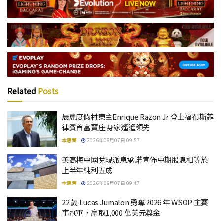
Related
Posts
晨麗度假村東主Enrique Razon Jr 登上福布斯菲
律賓首富寶座 身家遙遙領先
本思齊
2026年08月07日 09:57
美高梅中國兌現派息承諾 宣佈中期股息相等於
上半年純利五成
本思齊
2026年08月07日 09:47
22 歲 Lucas Jumalon 勇奪 2026 年 WSOP 主賽
事冠軍，贏取1,000 萬美元獎金