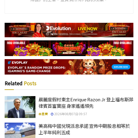
Related
Posts
晨麗度假村東主Enrique Razon Jr 登上福布斯菲
律賓首富寶座 身家遙遙領先
本思齊
2026年08月07日 09:57
美高梅中國兌現派息承諾 宣佈中期股息相等於
上半年純利五成