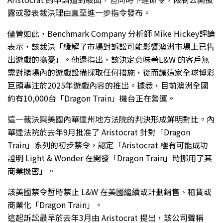
露或發表裁決理由直至進一步指令發布。
儘管如此，Benchmark Company 分析師 Mike Hickey評論
表示，該裁決「緩解了市場對訴訟可能影響澳洲市場上已售
出遊戲的擔憂」。他還指出，該決定意味著L&W 的客戶無
需對賭場內的遊戲設備採取任何措施，從而讓這家全球博彩
巨頭專注於2025年遊戲內容的推出。據悉，目前澳洲全國
約有10,000台「Dragon Train」機台正在營運。
這一裁決與美國內華達州地方法院的判決形成鮮明對比。內
華達法院於去年9月批准了 Aristocrat 針對「Dragon
Train」系列的初步禁令，認定「Aristocrat 極有可能成功
證明 Light & Wonder 在開發「Dragon Train」時挪用了其
商業機密」。
該美國禁令暫時禁止 L&W 在美國繼續或計劃銷售、租賃或
商業化「Dragon Train」。
這起訴訟最早於去年3月由 Aristocrat 提出，該公司聲稱