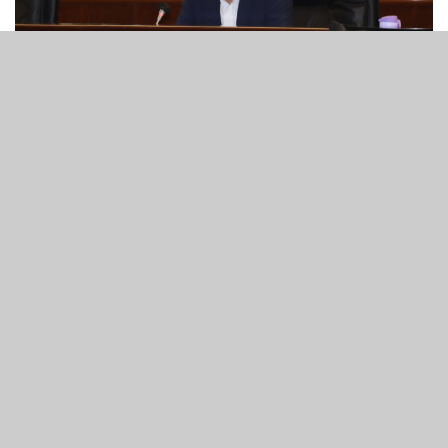
6
283
SHARES
VIEWS
澳門立法會議員李良汪促請政府，儘早與「衛星賭場」經營
者釐訂管理費事宜，讓「衛星賭場」順利過渡至管理公司。
根據新《博彩法》規定，衛星賭場的三年過渡期將於2025
年底結束，往後只能成為管理公司收取定額的管理費，無權
分成博彩收益。而今年作為過渡期最後一年，不少衛星賭場
經營者擔憂管理費未能承擔營運開支，導致衛星賭場停業，
這有可能引起就業市場及其他問題。
立法會議員李良汪近日向政府提交質詢時關注有關問題。他