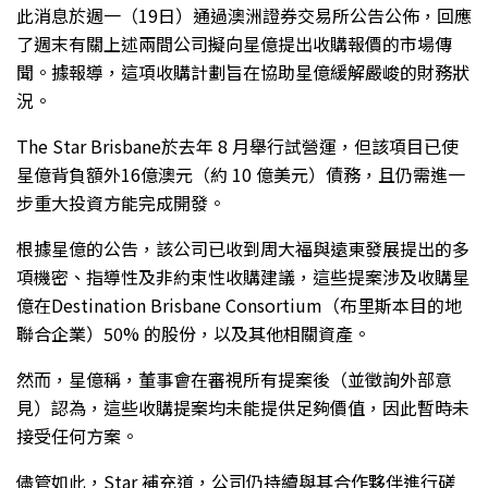
此消息於週一（19日）通過澳洲證券交易所公告公佈，回應
了週末有關上述兩間公司擬向星億提出收購報價的市場傳
聞。據報導，這項收購計劃旨在協助星億緩解嚴峻的財務狀
況。
The Star Brisbane於去年 8 月舉行試營運，但該項目已使
星億背負額外16億澳元（約 10 億美元）債務，且仍需進一
步重大投資方能完成開發。
根據星億的公告，該公司已收到周大福與遠東發展提出的多
項機密、指導性及非約束性收購建議，這些提案涉及收購星
億在Destination Brisbane Consortium（布里斯本目的地
聯合企業）50% 的股份，以及其他相關資產。
然而，星億稱，董事會在審視所有提案後（並徵詢外部意
見）認為，這些收購提案均未能提供足夠價值，因此暫時未
接受任何方案。
儘管如此，Star 補充道，公司仍持續與其合作夥伴進行磋