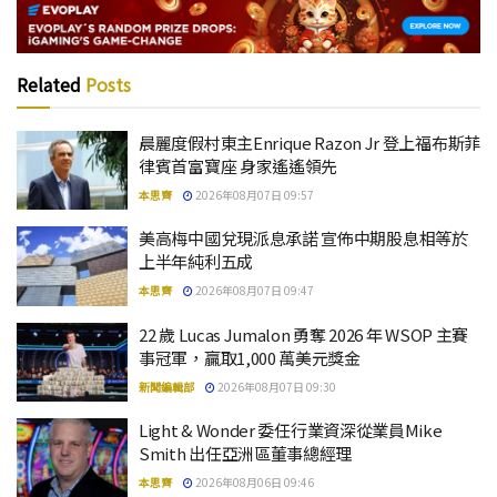
Related
Posts
晨麗度假村東主Enrique Razon Jr 登上福布斯菲
律賓首富寶座 身家遙遙領先
本思齊
2026年08月07日 09:57
美高梅中國兌現派息承諾 宣佈中期股息相等於
上半年純利五成
本思齊
2026年08月07日 09:47
22 歲 Lucas Jumalon 勇奪 2026 年 WSOP 主賽
事冠軍，贏取1,000 萬美元獎金
新聞編輯部
2026年08月07日 09:30
Light & Wonder 委任行業資深從業員Mike
Smith 出任亞洲區董事總經理
本思齊
2026年08月06日 09:46