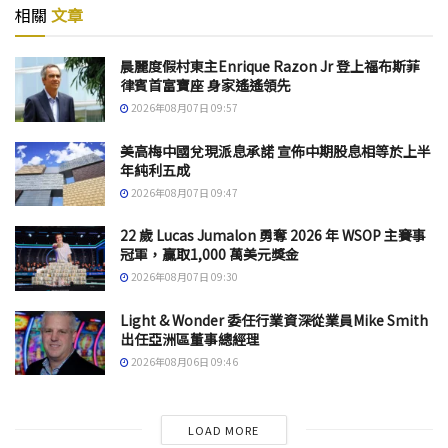
相關
文章
晨麗度假村東主Enrique Razon Jr 登上福布斯菲
律賓首富寶座 身家遙遙領先
2026年08月07日 09:57
美高梅中國兌現派息承諾 宣佈中期股息相等於上半
年純利五成
2026年08月07日 09:47
22 歲 Lucas Jumalon 勇奪 2026 年 WSOP 主賽事
冠軍，贏取1,000 萬美元獎金
2026年08月07日 09:30
Light & Wonder 委任行業資深從業員Mike Smith
出任亞洲區董事總經理
2026年08月06日 09:46
LOAD MORE