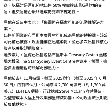
商，以探討是否能夠就出售 50% 權益達成具吸引力的交
易，但交易能否最終達成仍充滿不確定性。
星億在公告中表示：「集團仍在探索可能的流動性解決方
案。」
出售新開業的布里斯本度假村可能成為星億的轉捩點。該公
司此前已披露，現金儲備正迅速消耗，並已多次出售非核心
資產以獲取短期資金。
過去數月，星億已出售包括布里斯本 Treasury Casino 舊賭
場大樓及The Star Sydney Event Centre等資產，然而，這
些資金僅能暫時緩解財務壓力。
星億於去年11月披露，截至 2025 財年（截至 2025 年 6 月
30 日）的前四個月，公司錄得 2,700 萬澳元（約 1,700 萬
美元）EBITDA 虧損，行政總裁Steve McCann 亦曾警告，
受監管成本大幅上升及業務量驟減影響，公司現金流長期處
於負值狀態。