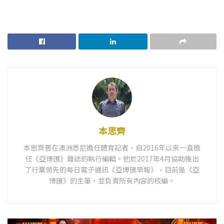
本思齊
本思齊曾在澳洲悉尼擔任體育記者，自2016年以來一直擔
任《亞博匯》雜誌的執行編輯。他於2017年4月協助推出
了行業領先的每日電子通訊《亞博匯早報》，目前是《亞
博匯》的主筆，並負責所有內容的校編。