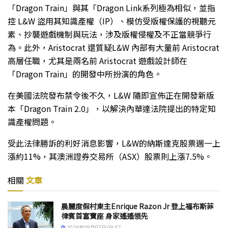
「Dragon Train」與其「Dragon Link系列極為相似，並指
控 L&W 盜用其知識產權（IP）、模仿受版權保護的視聽元
素、抄襲遊戲機制與玩法，涉及版權侵權及不正當競爭行
為。此外，Aristocrat 還質疑L&W 內部有大量前 Aristocrat
高層任職，尤其是兩名前 Aristocrat 遊戲設計師在
「Dragon Train」的開發中所扮演的角色。
在美國法院發布禁令後不久，L&W 隨即宣佈正在開發新版
本「Dragon Train 2.0」，以解決內華達法院提出的特定知
識產權問題。
受此法律勝訴的利好消息影響，L&W的納斯達克股票週一上
漲約11%，其澳洲證券交易所（ASX）股票則上漲7.5%。
相關
文章
晨麗度假村東主Enrique Razon Jr 登上福布斯菲
律賓首富寶座 身家遙遙領先
2026年08月07日 09:57