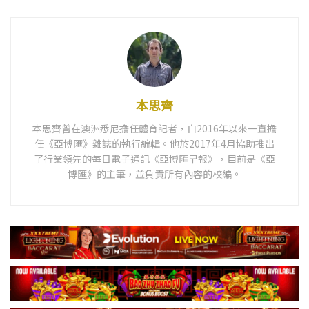
本思齊
本思齊曾在澳洲悉尼擔任體育記者，自2016年以來一直擔
任《亞博匯》雜誌的執行編輯。他於2017年4月協助推出
了行業領先的每日電子通訊《亞博匯早報》，目前是《亞
博匯》的主筆，並負責所有內容的校編。