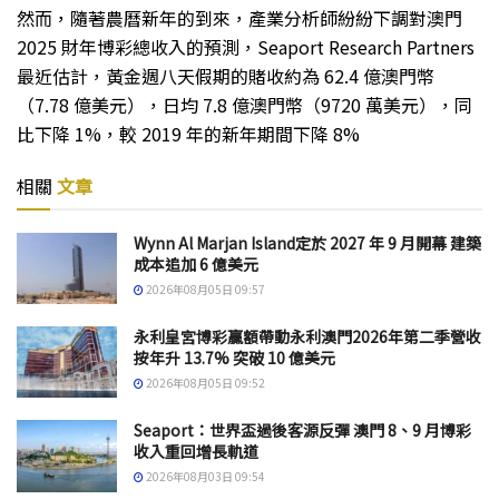
然而，隨著農曆新年的到來，產業分析師紛紛下調對澳門
2025 財年博彩總收入的預測，Seaport Research Partners
最近估計，黃金週八天假期的賭收約為 62.4 億澳門幣
（7.78 億美元），日均 7.8 億澳門幣（9720 萬美元），同
比下降 1%，較 2019 年的新年期間下降 8%
相關
文章
Wynn Al Marjan Island定於 2027 年 9 月開幕 建築
成本追加 6 億美元
2026年08月05日 09:57
永利皇宮博彩贏額帶動永利澳門2026年第二季營收
按年升 13.7% 突破 10 億美元
2026年08月05日 09:52
Seaport：世界盃過後客源反彈 澳門 8、9 月博彩
收入重回增長軌道
2026年08月03日 09:54