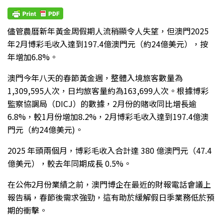
儘管農曆新年黃金周假期人流稍顯令人失望，但澳門2025
年2月博彩毛收入達到197.4億澳門元（約24億美元），按
年增加6.8%。
澳門今年八天的春節黃金週，整體入境旅客數量為
1,309,595人次，日均旅客量約為163,699人次。根據博彩
監察協調局（DICJ）的數據，2月份的賭收同比增長逾
6.8%，較1月份增加8.2%，2月博彩毛收入達到197.4億澳
門元（約24億美元)。
2025 年頭兩個月，博彩毛收入合計達 380 億澳門元（47.4
億美元），較去年同期成長 0.5%。
在公佈2月份業績之前，澳門博企在最近的財報電話會議上
報告稱，春節後需求強勁，這有助於緩解假日季業務低於預
期的衝擊。