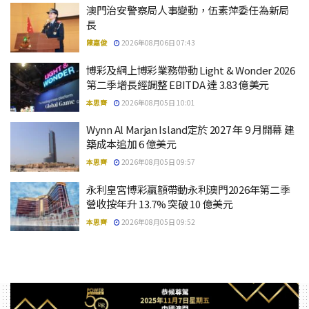
澳門治安警察局人事變動，伍素萍委任為新局
長
陳嘉俊
2026年08月06日 07:43
博彩及網上博彩業務帶動 Light & Wonder 2026
第二季增長經調整 EBITDA 達 3.83 億美元
本思齊
2026年08月05日 10:01
Wynn Al Marjan Island定於 2027 年 9 月開幕 建
築成本追加 6 億美元
本思齊
2026年08月05日 09:57
永利皇宮博彩贏額帶動永利澳門2026年第二季
營收按年升 13.7% 突破 10 億美元
本思齊
2026年08月05日 09:52