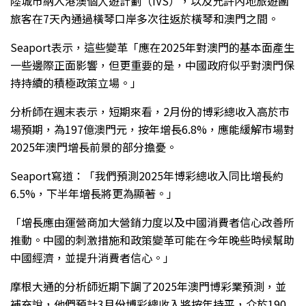
陸城市納入港澳個人遊計劃（IVS），以及允許內地旅遊團
旅客在7天內通過橫琴口岸多次往返於橫琴和澳門之間。
Seaport表示，這些變革「應在2025年對澳門的基本面產生
一些邊際正面影響，但更重要的是，中國政府似乎對澳門保
持持續的積極政策立場。」
分析師在週末表示，短期來看，2月份的博彩總收入高於市
場預期，為197億澳門元，按年增長6.8%，應能緩解市場對
2025年澳門增長前景的部分擔憂。
Seaport寫道：「我們預測2025年博彩總收入同比增長約
6.5%，下半年增長將更為顯著。」
「增長應由運營商加大營銷力度以及中國消費者信心改善所
推動。中國的刺激措施和政策變革可能在今年晚些時候幫助
中國經濟，並提升消費者信心。」
摩根大通的分析師近期下調了2025年澳門博彩業預測，並
補充說，他們預計3月份博彩總收入將按年持平，介於190