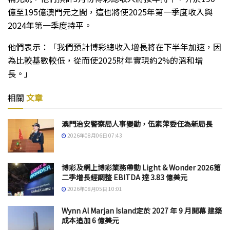
億至195億澳門元之間，這也將使2025年第一季度收入與
2024年第一季度持平。
他們表示：「我們預計博彩總收入增長將在下半年加速，因
為比較基數較低，從而使2025財年實現約2%的溫和增
長。」
相關
文章
澳門治安警察局人事變動，伍素萍委任為新局長
2026年08月06日 07:43
博彩及網上博彩業務帶動 Light & Wonder 2026第
二季增長經調整 EBITDA 達 3.83 億美元
2026年08月05日 10:01
Wynn Al Marjan Island定於 2027 年 9 月開幕 建築
成本追加 6 億美元