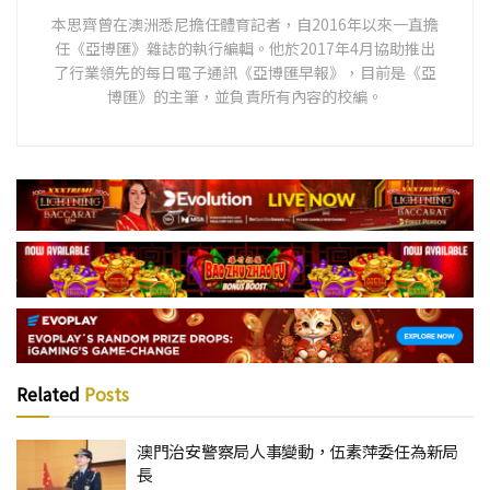
本思齊曾在澳洲悉尼擔任體育記者，自2016年以來一直擔
任《亞博匯》雜誌的執行編輯。他於2017年4月協助推出
了行業領先的每日電子通訊《亞博匯早報》，目前是《亞
博匯》的主筆，並負責所有內容的校編。
Related
Posts
澳門治安警察局人事變動，伍素萍委任為新局
長