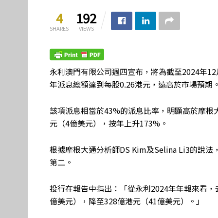
4
192
SHARES
VIEWS
永利澳門有限公司週四宣布，將為截至2024年12
年派息總額達到每股0.26港元，遠高於市場預期
該項派息相當於43%的派息比率，明顯高於摩根
元（4億美元），按年上升173%。
根據摩根大通分析師DS Kim及Selina Li3
第二。
投行在報告中指出：「從永利2024年年報來看，
億美元），降至328億港元（41億美元）。」