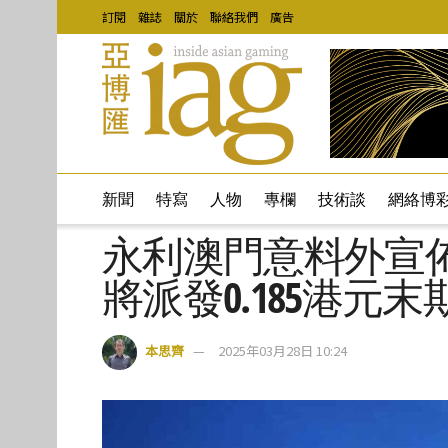
訂閱
雜誌
關於
聯絡我們
廣告
新聞
特寫
人物
專欄
技術談
網絡博
永利澳門意料外宣佈
將派發0.185港元
本思齊
2025年03月28日 10:24