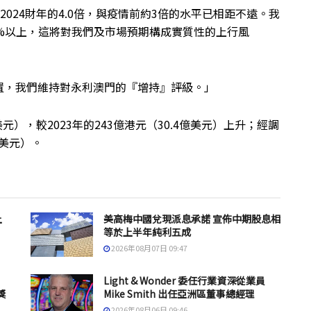
至2024財年的4.0倍，與疫情前約3倍的水平已相距不遠。我
%以上，這將對我們及市場預期構成實質性的上行風
置，我們維持對永利澳門的『增持』評級。」
美元），較2023年的243億港元（30.4億美元）上升；經調
億美元）。
上
美高梅中國兌現派息承諾 宣佈中期股息相
等於上半年純利五成
2026年08月07日 09:47
Light & Wonder 委任行業資深從業員
獎
Mike Smith 出任亞洲區董事總經理
2026年08月06日 09:46