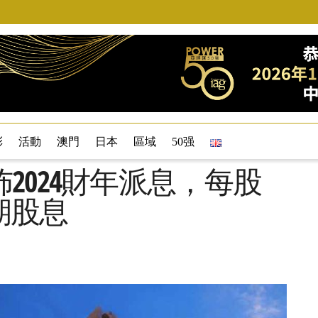
彩
活動
澳門
日本
區域
50强
2024財年派息，每股
末期股息