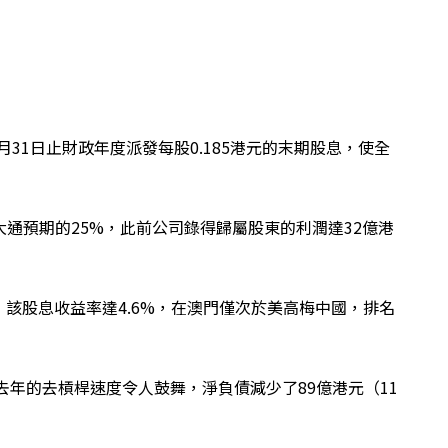
月31日止財政年度派發每股0.185港元的末期股息，使全
。
大通預期的25%，此前公司錄得歸屬股東的利潤達32億港
的說法，該股息收益率達4.6%，在澳門僅次於美高梅中國，排名
去年的去槓桿速度令人鼓舞，淨負債減少了89億港元（11