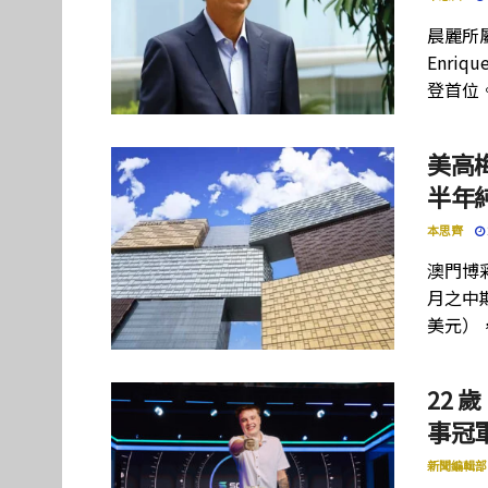
晨麗所屬母
Enriq
登首位
美高
半年
本思齊
澳門博彩
月之中期
美元）
22 歲
事冠軍
新聞編輯部