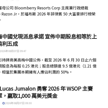
公司 Bloomberry Resorts Corp 主席兼行政總裁
ue Razon Jr，於福布斯 2026 年菲律賓 50 大富豪排行榜榮
。
梅中國兌現派息承諾 宣佈中期股息相等於上
純利五成
2026年08月07日 09:47
持牌商美高梅中國公佈，截至 2026 年 6 月 30 日止六個
股息為每股 0.25 港元；股息總額達 9.5 億港元（1.21 億
，相當於集團本期擁有人應佔利潤的 50%。
 Lucas Jumalon 勇奪 2026 年 WSOP 主賽
，贏取1,000 萬美元獎金
2026年08月07日 09:30