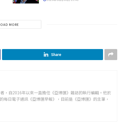
LOAD MORE
Share
者，自2016年以來一直擔任《亞博匯》雜誌的執行編輯。他於
領先的每日電子通訊《亞博匯早報》，目前是《亞博匯》的主筆，