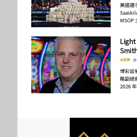
美國選手
Saas
WSOP
Lig
Smi
本思齊
博彩設備
略副總裁
2026 