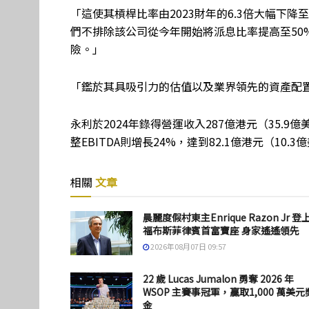
「這使其槓桿比率由2023財年的6.3倍大幅下降
們不排除該公司從今年開始將派息比率提高至50
險。」
「鑑於其具吸引力的估值以及業界領先的資產配
永利於2024年錄得營運收入287億港元（35.9億
整EBITDA則增長24%，達到82.1億港元（10.3
相關
文章
晨麗度假村東主Enrique Razon Jr 登
福布斯菲律賓首富寶座 身家遙遙領先
2026年08月07日 09:57
22 歲 Lucas Jumalon 勇奪 2026 年
WSOP 主賽事冠軍，贏取1,000 萬美元
金