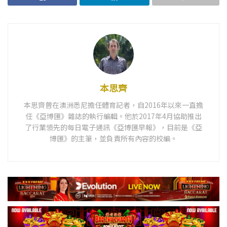
本思齊
本思齊曾在澳洲悉尼擔任體育記者，自2016年以來一直擔
任《亞博匯》雜誌的執行編輯。他於2017年4月協助推出
了行業領先的每日電子通訊《亞博匯早報》，目前是《亞
博匯》的主筆，並負責所有內容的校編。