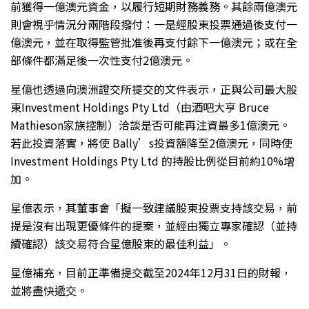
前獲得一億澳元資金，以履行短期財務義務。其餘兩億澳元
則會視乎情況分兩階段撥付：一是經股東投票通過後支付一
億澳元，並在取得監管批准後再支付餘下一億澳元；或在全
部條件都滿足後一次性支付2億澳元。
星億也透過向澳洲證交所提交的文件表示，正與公司最大股
東Investment Holdings Pty Ltd（由酒吧大亨 Bruce
Mathieson家族控制）洽談是否可能再注資最多1億澳元。
若此投資落實，將使 Bally’s投資額降至2億澳元，同時使
Investment Holdings Pty Ltd 的持股比例從目前約10%增
加。
星億表示，其董事會「擬一致建議股東投票支持該交易，前
提是沒有出現更優條件的提案，並經由獨立專家確認（並持
續確認）該交易符合星億股東的最佳利益」。
星億補充，目前正準備提交截至2024年12月31日的財報，
並將盡快遞交。