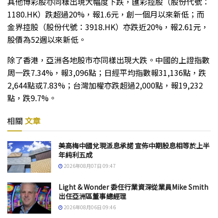
其他博彩股亦同樣出現大幅度下跌，匯彩控股（股份代號：
1180.HK）跌超過20%，報1.6元，創一個月以來新低；而
金界控股（股份代號：3918.HK）亦跌近20%，報2.61元，
股價為52週以來新低。
除了香港，亞洲各地股市亦同樣出現大跌。中國的上證指數
周一跌7.34%，報3,096點；日經平均指數報31,136點，跌
2,644點或7.83%；台灣加權亦跌超過2,000點，報19,232
點，跌9.7%。
相關
文章
美高梅中國兌現派息承諾 宣佈中期股息相等於上半
年純利五成
2026年08月07日 09:47
Light & Wonder 委任行業資深從業員Mike Smith
出任亞洲區董事總經理
2026年08月06日 09:46