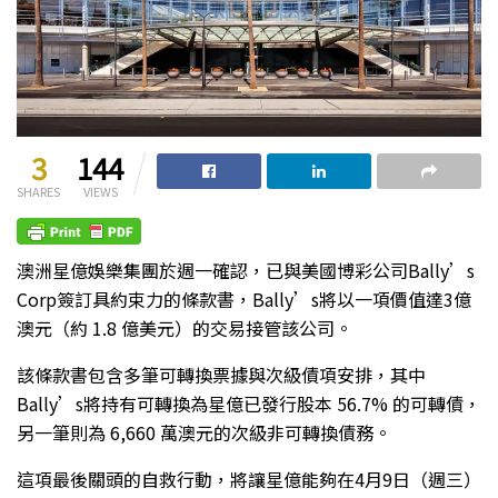
3
144
SHARES
VIEWS
澳洲星億娛樂集團於週一確認，已與美國博彩公司Bally’s
Corp簽訂具約束力的條款書，Bally’s將以一項價值達3億
澳元（約 1.8 億美元）的交易接管該公司。
該條款書包含多筆可轉換票據與次級債項安排，其中
Bally’s將持有可轉換為星億已發行股本 56.7% 的可轉債，
另一筆則為 6,660 萬澳元的次級非可轉換債務。
這項最後關頭的自救行動，將讓星億能夠在4月9日（週三）