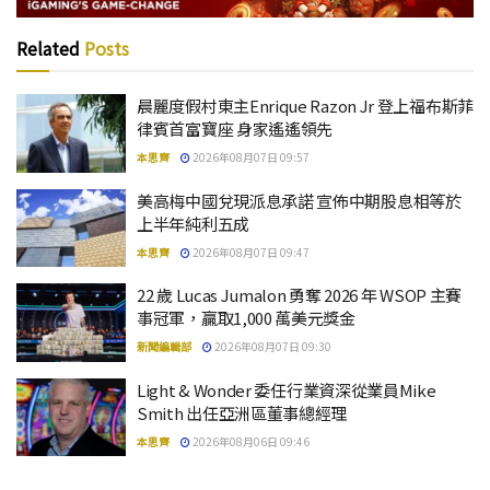
Related
Posts
晨麗度假村東主Enrique Razon Jr 登上福布斯菲
律賓首富寶座 身家遙遙領先
本思齊
2026年08月07日 09:57
美高梅中國兌現派息承諾 宣佈中期股息相等於
上半年純利五成
本思齊
2026年08月07日 09:47
22 歲 Lucas Jumalon 勇奪 2026 年 WSOP 主賽
事冠軍，贏取1,000 萬美元獎金
新聞編輯部
2026年08月07日 09:30
Light & Wonder 委任行業資深從業員Mike
Smith 出任亞洲區董事總經理
本思齊
2026年08月06日 09:46