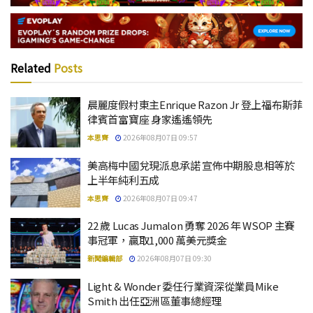
Related
Posts
晨麗度假村東主Enrique Razon Jr 登上福布斯菲
律賓首富寶座 身家遙遙領先
本思齊
2026年08月07日 09:57
美高梅中國兌現派息承諾 宣佈中期股息相等於
上半年純利五成
本思齊
2026年08月07日 09:47
22 歲 Lucas Jumalon 勇奪 2026 年 WSOP 主賽
事冠軍，贏取1,000 萬美元獎金
新聞編輯部
2026年08月07日 09:30
Light & Wonder 委任行業資深從業員Mike
Smith 出任亞洲區董事總經理