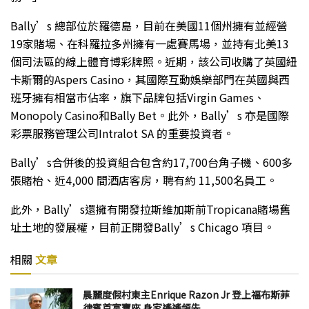
Bally’s 總部位於羅德島，目前在美國11個州擁有並經營
19家賭場、在科羅拉多州擁有一處賽馬場，並持有北美13
個司法區的線上體育博彩牌照。近期，該公司收購了英國紐
卡斯爾的Aspers Casino，其國際互動娛樂部門在英國與西
班牙擁有相當市佔率，旗下品牌包括Virgin Games、
Monopoly Casino和Bally Bet。此外，Bally’s 亦是國際
彩票服務管理公司Intralot SA 的重要投資者。
Bally’s合併後的投資組合包含約17,700台角子機、600多
張賭枱、近4,000 間酒店客房，聘有約 11,500名員工。
此外，Bally’s還擁有開發拉斯維加斯前Tropicana賭場舊
址土地的發展權，目前正開發Bally’s Chicago 項目。
相關
文章
晨麗度假村東主Enrique Razon Jr 登上福布斯菲
律賓首富寶座 身家遙遙領先