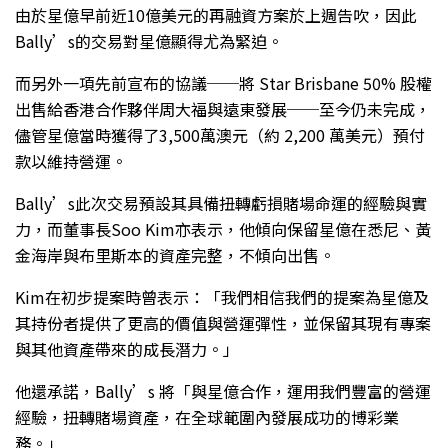
由於星億早前近10億美元的再融資方案於上週告吹，因此
Bally’s的交易對星億顯得尤為緊迫。
而另外一項先前宣布的協議──將 Star Brisbane 50% 股權
出售給香港合作夥伴周大福與遠東發展──至今仍未完成，
儘管星億當時獲得了3,500萬澳元（約 2,200 萬美元）預付
款以維持營運。
Bally’s此次交易預設其具備扭轉虧損賭場命運的經驗與實
力，而董事長Soo Kim亦表示，他傾向保留星億在悉尼、黃
金海岸與布里斯本的資產完整，不傾向出售。
Kim在初步提案時曾表示：「我們相信我們的提案為星億及
其持份者提供了更高的價值與營運彈性，並保留其現有專案
與其他資產帶來的成長潛力。」
他還承諾，Bally’s 將「與星億合作，運用我們豐富的營運
經驗，扭轉賭場資產，在全球範圍內發展成功的博彩業
務。」