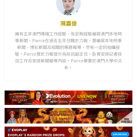
陳嘉俊
擁有五年澳門傳媒工作經驗，有足夠經驗編寫澳門本地時
事新聞。Pierce在過去五年任職於力報，曾編寫本地時事
新聞、博彩新聞及相關的專題報導，亦有一定的拍攝經
驗。Pierce曾於力報晉升為採訪副主任，負責安排記者採
訪工作及安排新聞報導內容。Pierce畢業於澳門大學中文
系。