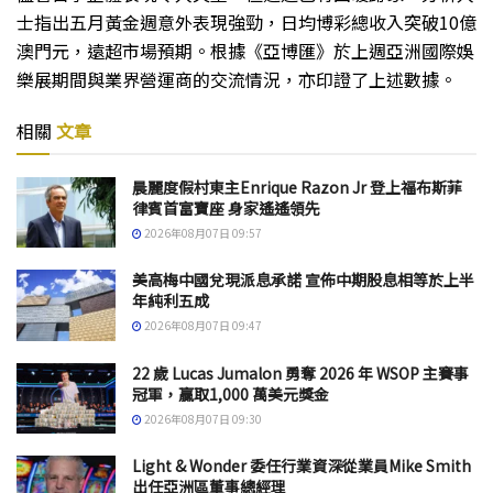
士指出五月黃金週意外表現強勁，日均博彩總收入突破10億
澳門元，遠超市場預期。根據《亞博匯》於上週亞洲國際娛
樂展期間與業界營運商的交流情況，亦印證了上述數據。
相關
文章
晨麗度假村東主Enrique Razon Jr 登上福布斯菲
律賓首富寶座 身家遙遙領先
2026年08月07日 09:57
美高梅中國兌現派息承諾 宣佈中期股息相等於上半
年純利五成
2026年08月07日 09:47
22 歲 Lucas Jumalon 勇奪 2026 年 WSOP 主賽事
冠軍，贏取1,000 萬美元獎金
2026年08月07日 09:30
Light & Wonder 委任行業資深從業員Mike Smith
出任亞洲區董事總經理