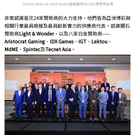
Jeremy Artan de Saint Martin當晚贏得40,000港幣現金獎
非常感謝是次24家贊助商的大力支持，他們皆為亞洲博彩與
相關行業最具規模及最具創新實力的供應商代表。感謝鑽石
贊助商
Light & Wonder
，以及八家白金贊助商——
Aristocrat Gaming
、
IDX Games
、
IGT
、
Lektou
、
MdME
、
Spintec
及
Tecnet Asia
。