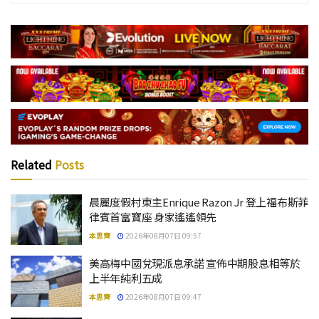
Related
Posts
晨麗度假村東主Enrique Razon Jr 登上福布斯菲
律賓首富寶座 身家遙遙領先
本思齊
2026年08月07日 09:57
美高梅中國兌現派息承諾 宣佈中期股息相等於
上半年純利五成
本思齊
2026年08月07日 09:47