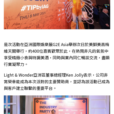
是次活動在亞洲國際娛樂展G2E Asia舉辦次日於美獅美高梅
維天閣舉行，約400位嘉賓歡聚於此，在熱鬧非凡的氣氛中
享受精緻小食與特調美酒，同時與業內同仁暢談交流，盡顯
行業凝聚力。
Light & Wonder亞洲區董事總經理Ken Jolly表示，公司非
常榮幸能成為本次派對的主要贊助商，並認為該活動已成為
與客戶建立聯繫的重要平台。