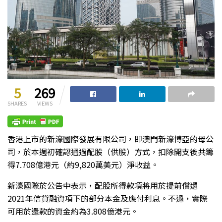
5
269
SHARES
VIEWS
香港上市的新濠國際發展有限公司，即澳門新濠博亞的母公
司，於本週初確認通過配股（供股）方式，扣除開支後共籌
得7.708億港元（約9,820萬美元）淨收益。
新濠國際於公告中表示，配股所得款項將用於提前償還
2021年信貸融資項下的部分本金及應付利息。不過，實際
可用於還款的資金約為3.808億港元。