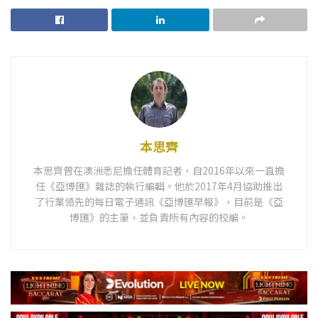
本思齊
本思齊曾在澳洲悉尼擔任體育記者，自2016年以來一直擔
任《亞博匯》雜誌的執行編輯。他於2017年4月協助推出
了行業領先的每日電子通訊《亞博匯早報》，目前是《亞
博匯》的主筆，並負責所有內容的校編。