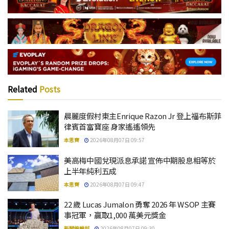
Related
Posts
晨麗度假村東主Enrique Razon Jr 登上福布斯菲
律賓首富寶座 身家遙遙領先
本思齊
2026年08月07日 09:57
美高梅中國兌現派息承諾 宣佈中期股息相等於
上半年純利五成
本思齊
2026年08月07日 09:47
22 歲 Lucas Jumalon 勇奪 2026 年 WSOP 主賽
事冠軍，贏取1,000 萬美元獎金
新聞編輯部
2026年08月07日 09:30