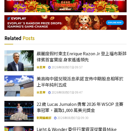
Related
Posts
晨麗度假村東主Enrique Razon Jr 登上福布斯菲
律賓首富寶座 身家遙遙領先
本思齊
2026年08月07日 09:57
美高梅中國兌現派息承諾 宣佈中期股息相等於
上半年純利五成
本思齊
2026年08月07日 09:47
22 歲 Lucas Jumalon 勇奪 2026 年 WSOP 主賽
事冠軍，贏取1,000 萬美元獎金
新聞編輯部
2026年08月07日 09:30
Light & Wonder 委任行業資深從業員Mike