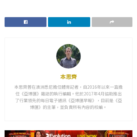
本思齊
本思齊曾在澳洲悉尼擔任體育記者，自2016年以來一直擔
任《亞博匯》雜誌的執行編輯。他於2017年4月協助推出
了行業領先的每日電子通訊《亞博匯早報》，目前是《亞
博匯》的主筆，並負責所有內容的校編。