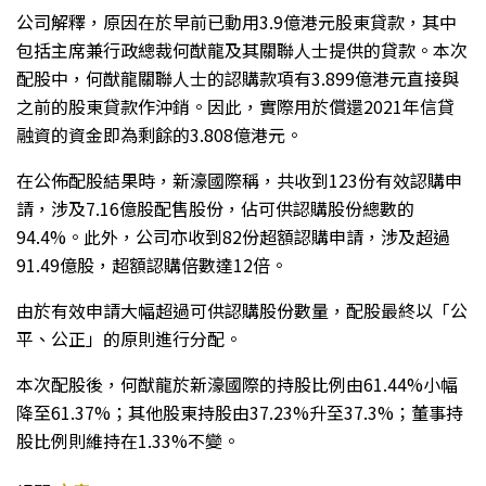
公司解釋，原因在於早前已動用3.9億港元股東貸款，其中
包括主席兼行政總裁何猷龍及其關聯人士提供的貸款。本次
配股中，何猷龍關聯人士的認購款項有3.899億港元直接與
之前的股東貸款作沖銷。因此，實際用於償還2021年信貸
融資的資金即為剩餘的3.808億港元。
在公佈配股結果時，新濠國際稱，共收到123份有效認購申
請，涉及7.16億股配售股份，佔可供認購股份總數的
94.4%。此外，公司亦收到82份超額認購申請，涉及超過
91.49億股，超額認購倍數達12倍。
由於有效申請大幅超過可供認購股份數量，配股最終以「公
平、公正」的原則進行分配。
本次配股後，何猷龍於新濠國際的持股比例由61.44%小幅
降至61.37%；其他股東持股由37.23%升至37.3%；董事持
股比例則維持在1.33%不變。