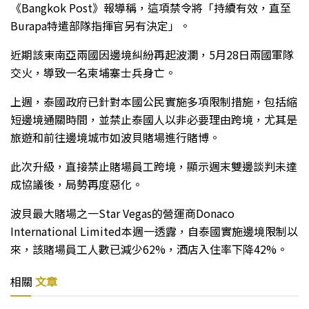
《Bangkok Post》報導稱，這項禁令將「持續有效，直至
Burapa特遣部隊指揮官另有決定」。
近期該東南亞兩國因邊境糾紛再起波瀾，5月28日兩國軍隊
交火，導致一名柬埔寨士兵身亡。
上週，泰國政府已針對本國公民實施多項限制措施，包括縮
短邊境通關時間，並禁止泰國人以非必要理由跨境，尤其是
旅遊和前往邊境城市如波貝賭場進行賭博。
此次升級，直接禁止賭場員工跨境，顯示週末雙邊談判未達
成協議後，局勢再度惡化。
波貝最大賭場之一Star Vegas的營運商Donaco
International Limited本週一透露，自泰國實施邊境限制以
來，該賭場員工人數已減少62%，酒店入住率下降42%。
相關
文章