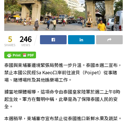
5
246
SHARES
VIEWS
泰國與柬埔寨邊境緊張局勢進一步升溫。泰國本週二宣布，
禁止本國公民經Sa Kaeo口岸前往波貝（Poipet）從事賭
場、賭博場所及其他娛樂場工作。
據當地媒體報導，這項命令由泰國皇家陸軍於週二上午8時
起生效。軍方在聲明中稱，此舉是為了保障泰國人民的安
全。
本週稍早，柬埔寨亦宣布禁止從泰國進口新鮮水果及蔬菜。