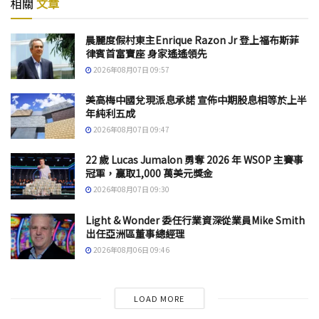
相關
文章
晨麗度假村東主Enrique Razon Jr 登上福布斯菲
律賓首富寶座 身家遙遙領先
2026年08月07日 09:57
美高梅中國兌現派息承諾 宣佈中期股息相等於上半
年純利五成
2026年08月07日 09:47
22 歲 Lucas Jumalon 勇奪 2026 年 WSOP 主賽事
冠軍，贏取1,000 萬美元獎金
2026年08月07日 09:30
Light & Wonder 委任行業資深從業員Mike Smith
出任亞洲區董事總經理
2026年08月06日 09:46
LOAD MORE