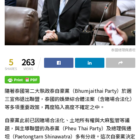
泰國總理佩通坦
5
263
SHARES
VIEWS
隨著泰國第二大執政泰自豪黨（Bhumjaithai Party）於週
三宣佈退出聯盟，泰國的娛樂綜合體法案（含賭場合法化）
等多項重要政策，再度陷入高度不確定之中。
自豪黨此前已因賭場合法化、土地所有權與大麻監管等議
題，與主導聯盟的為泰黨（Pheu Thai Party）及總理佩通
坦（Paetongtarn Shinawatra）多有分歧。這次自豪黨決定