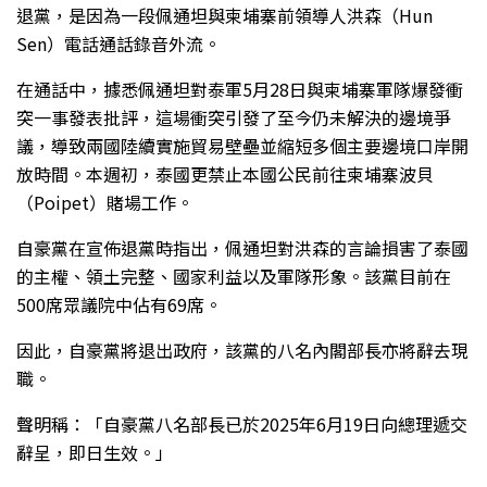
退黨，是因為一段佩通坦與柬埔寨前領導人洪森（Hun
Sen）電話通話錄音外流。
在通話中，據悉佩通坦對泰軍5月28日與柬埔寨軍隊爆發衝
突一事發表批評，這場衝突引發了至今仍未解決的邊境爭
議，導致兩國陸續實施貿易壁壘並縮短多個主要邊境口岸開
放時間。本週初，泰國更禁止本國公民前往柬埔寨波貝
（Poipet）賭場工作。
自豪黨在宣佈退黨時指出，佩通坦對洪森的言論損害了泰國
的主權、領土完整、國家利益以及軍隊形象。該黨目前在
500席眾議院中佔有69席。
因此，自豪黨將退出政府，該黨的八名內閣部長亦將辭去現
職。
聲明稱：「自豪黨八名部長已於2025年6月19日向總理遞交
辭呈，即日生效。」