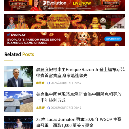
Related
Posts
晨麗度假村東主Enrique Razon Jr 登上福布斯菲
律賓首富寶座 身家遙遙領先
本思齊
2026年08月07日 09:57
美高梅中國兌現派息承諾 宣佈中期股息相等於
上半年純利五成
本思齊
2026年08月07日 09:47
22 歲 Lucas Jumalon 勇奪 2026 年 WSOP 主賽
事冠軍，贏取1,000 萬美元獎金