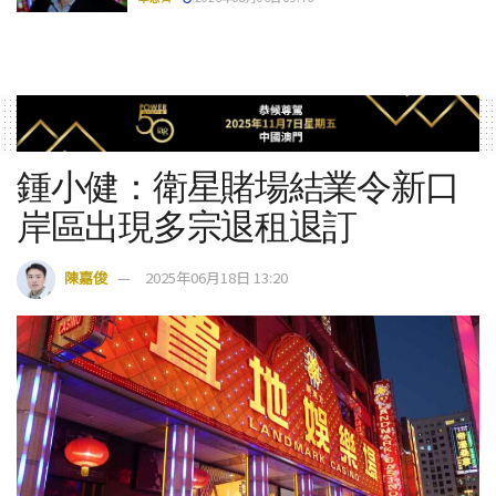
鍾小健：衛星賭場結業令新口
岸區出現多宗退租退訂
陳嘉俊
2025年06月18日 13:20