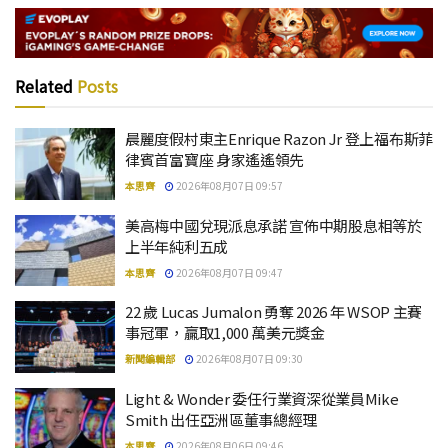
Related
Posts
晨麗度假村東主Enrique Razon Jr 登上福布斯菲
律賓首富寶座 身家遙遙領先
本思齊
2026年08月07日 09:57
美高梅中國兌現派息承諾 宣佈中期股息相等於
上半年純利五成
本思齊
2026年08月07日 09:47
22 歲 Lucas Jumalon 勇奪 2026 年 WSOP 主賽
事冠軍，贏取1,000 萬美元獎金
新聞編輯部
2026年08月07日 09:30
Light & Wonder 委任行業資深從業員Mike
Smith 出任亞洲區董事總經理
本思齊
2026年08月06日 09:46