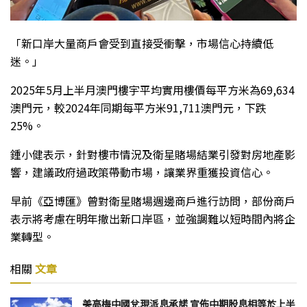
「新口岸大量商戶會受到直接受衝擊，市場信心持續低
迷。」
2025年5月上半月澳門樓宇平均實用樓價每平方米為69,634
澳門元，較2024年同期每平方米91,711澳門元，下跌
25%。
鍾小健表示，針對樓市情況及衛星賭場結業引發對房地產影
響，建議政府過政策帶動市場，讓業界重獲投資信心。
早前《亞博匯》曾對衛星賭場週邊商戶進行訪問，部份商戶
表示將考慮在明年撤出新口岸區，並強調難以短時間內將企
業轉型。
相關
文章
美高梅中國兌現派息承諾 宣佈中期股息相等於上半