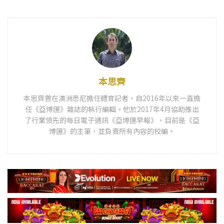
本思齊
本思齊曾在澳洲悉尼擔任體育記者，自2016年以來一直擔
任《亞博匯》雜誌的執行編輯。他於2017年4月協助推出
了行業領先的每日電子通訊《亞博匯早報》，目前是《亞
博匯》的主筆，並負責所有內容的校編。