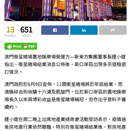
13
651
SHARES
VIEWS
澳門衛星賭場置地娛樂場營運方—新東方集團董事長鍾小健
指出，衛星賭場結業消息公佈後，新口岸區出現多宗退租退
訂情況。
澳門政府於6月9日宣佈，11間衛星賭場將於年底結業，而
澳娛綜合則收購十六浦及凱旋門。位於新口岸區的置地娛樂
場長久以來其博彩收益是衛星賭場稱冠，但亦出乎意料不獲
續約。
鍾小健在周二晚上出席地產業總商會活動受訪表示，疫情過
後房地產行業依然艱難，特別在衛星賭場結業後，對房地產