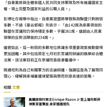
「自豪黨將與全體泰國人民共同支持軍隊及所有維護國家主
權、領土完整及國家利益的公職人員。」
彭博社在報導中指出，自豪黨退盟將導致執政聯盟只剩微弱
多數。不過《曼谷郵報》則表示，「由142席為泰黨領銜的
聯盟在眾議院仍保持穩定多數，手握261席，遠超由人民黨
領導的反對派陣營的234席。」
儘管如此，這一削弱的多數地位將讓多項重要政策推動變得
更加困難，其中包括原定七月初於眾議院辯論的娛樂綜合體
法案。該法案目前正在參議院委員會審議中。
佩通坦則為自己有關軍方的言論辯護，強調這是為了展現同
理心、緩解與柬埔寨邊境緊張局勢而刻意表達的策略。
相關
文章
晨麗度假村東主Enrique Razon Jr 登上福布斯菲
律賓首富寶座 身家遙遙領先