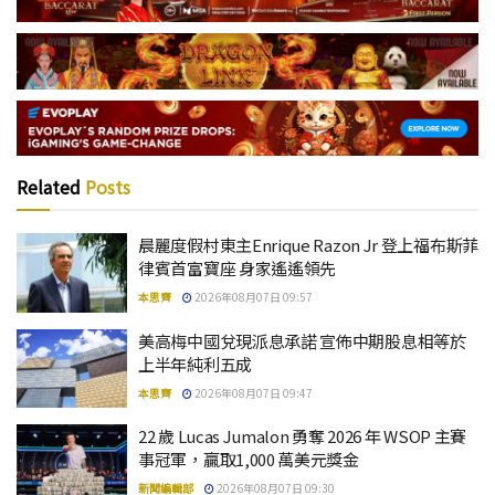
Related
Posts
晨麗度假村東主Enrique Razon Jr 登上福布斯菲
律賓首富寶座 身家遙遙領先
本思齊
2026年08月07日 09:57
美高梅中國兌現派息承諾 宣佈中期股息相等於
上半年純利五成
本思齊
2026年08月07日 09:47
22 歲 Lucas Jumalon 勇奪 2026 年 WSOP 主賽
事冠軍，贏取1,000 萬美元獎金
新聞編輯部
2026年08月07日 09:30