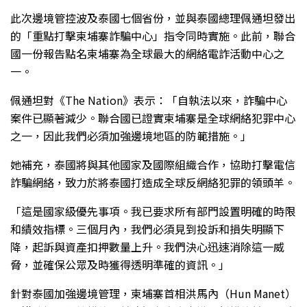
此次邊境管控波及泰國七個省份，並與泰國總理佩通坦發出
的「重點打擊柬埔寨詐騙中心」指令同時實施。此前，聯合
國一份報告點名柬埔寨為全球最大的網絡電詐活動中心之
一。
佩通坦對《The Nation》表示：「自執法以來，詐騙中心
案件已顯著減少。聯合國已證實柬埔寨是全球網絡犯罪中心
之一，因此我們必須加強邊境地區的防範措施。」
她補充，泰國將與其他國家及國際組織合作，協助打擊電信
詐騙網絡，致力於將泰國打造成全球反網絡犯罪的領頭羊。
「這是國家級優先事項。我已要求所有部門設置明確的時限
和績效指標。三個月內，我們必須見到投訴和損失明顯下
降，起訴與資產扣押數量上升。我們決心迅速消除這一威
脅，並確保公眾及時獲得透明準確的資訊。」
針對泰國加強邊境管理，柬埔寨首相洪馬內（Hun Manet）