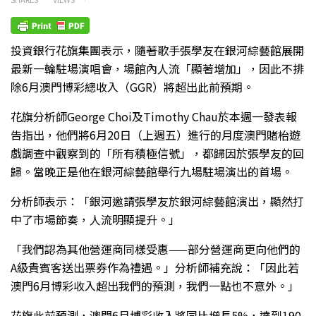
投資銀行花旗集團表示，隨著歌手張學友在銀河綜藝館展開
最新一輪駐場演唱會，場館內人流「顯著增加」，因此不排
除6月澳門博彩總收入（GGR）將超出此前預期。
花旗分析師George Choi及Timothy Chau於本週一發表報
告指出，他們將6月20日（上週五）進行的月度澳門賭枱遊
戲調查中觀察到的「所有積極信號」，都歸因於張學友的回
歸。當晚正是他在銀河綜藝館舉行九場駐場演出的首場。
分析師表示：「銀河邀請張學友於銀河綜藝館演出，顯然打
中了市場節奏，人流明顯提升。」
「我們認為其他營運商同樣受惠——部分營運商更向他們的
A級貴賓客送出票券作為禮遇。」分析師補充說：「因此若
澳門6月博彩收入超出我們的預測，我們一點也不意外。」
花旗此前預測，澳門6月博彩收入將同比增長5%，達到190