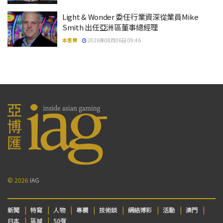
Light & Wonder 委任行業資深從業員Mike
Smith 出任亞洲區董事總經理
本思齊
2026年08月06日 09:46
© 2026
IAG
新聞
特寫
人物
專欄
技術談
網絡博彩
活動
澳門
日本
區域
50强