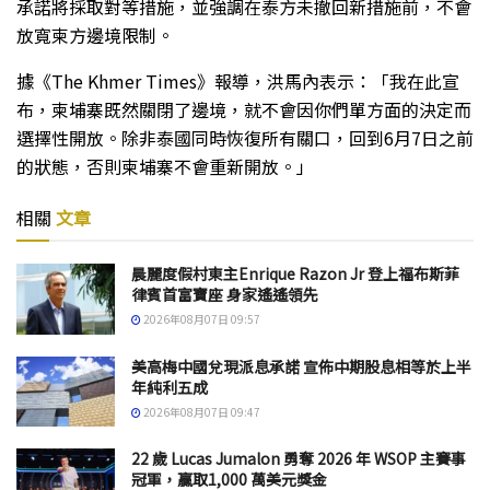
承諾將採取對等措施，並強調在泰方未撤回新措施前，不會
放寬柬方邊境限制。
據《The Khmer Times》報導，洪馬內表示：「我在此宣
布，柬埔寨既然關閉了邊境，就不會因你們單方面的決定而
選擇性開放。除非泰國同時恢復所有關口，回到6月7日之前
的狀態，否則柬埔寨不會重新開放。」
相關
文章
晨麗度假村東主Enrique Razon Jr 登上福布斯菲
律賓首富寶座 身家遙遙領先
2026年08月07日 09:57
美高梅中國兌現派息承諾 宣佈中期股息相等於上半
年純利五成
2026年08月07日 09:47
22 歲 Lucas Jumalon 勇奪 2026 年 WSOP 主賽事
冠軍，贏取1,000 萬美元獎金