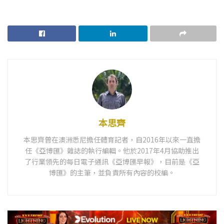
本思齊
本思齊曾在澳洲悉尼擔任體育記者，自2016年以來一直擔
任《亞博匯》雜誌的執行編輯。他於2017年4月協助推出
了行業領先的每日電子通訊《亞博匯早報》，目前是《亞
博匯》的主筆，並負責所有內容的校編。