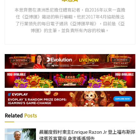
本思齊曾在澳洲悉尼擔任體育記者，自2016年以來一直擔
任《亞博匯》雜誌的執行編輯。他於2017年4月協助推出
了行業領先的每日電子通訊《亞博匯早報》，目前是《亞
博匯》的主筆，並負責所有內容的校編。
Related
Posts
晨麗度假村東主Enrique Razon Jr 登上福布斯菲
律賓首富寶座 身家遙遙領先