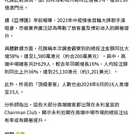
億澳門元。
據《亞博匯》早前報導，2023年中疫情後首輪大牌歌手演
唱會，亦被業界廣泛認為帶動了旅客量及博彩收入的顯著提
升。
具體數據方面，花旗稱本次調查觀察到的總投注金額同比大
增58%，達至1,580萬港元（約合200萬美元）。其中，高
端中場賭客共計629人，較去年同期增長16%，人均投注額
則同比上升36%，達到25,130港元（約3,201美元）。
此外，所見的「頂級豪客」人數也由2024年6月的16人激增
至35人。
分析師指出，這些大部分高端賭客都出現在永利皇宮的
Chairman Club，顯示永利近期在高端中場市場的總投注佔
有率或有顯著提升。
相關
文章