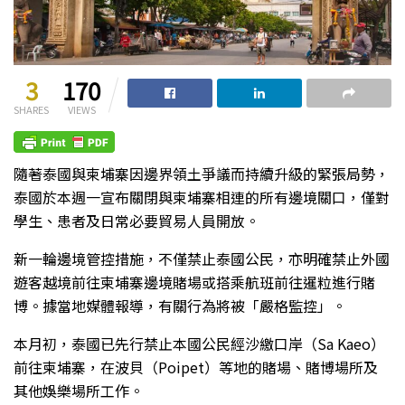
3
170
SHARES
VIEWS
隨著泰國與柬埔寨因邊界領土爭議而持續升級的緊張局勢，
泰國於本週一宣布關閉與柬埔寨相連的所有邊境關口，僅對
學生、患者及日常必要貿易人員開放。
新一輪邊境管控措施，不僅禁止泰國公民，亦明確禁止外國
遊客越境前往柬埔寨邊境賭場或搭乘航班前往暹粒進行賭
博。據當地媒體報導，有關行為將被「嚴格監控」。
本月初，泰國已先行禁止本國公民經沙繳口岸（Sa Kaeo）
前往柬埔寨，在波貝（Poipet）等地的賭場、賭博場所及
其他娛樂場所工作。