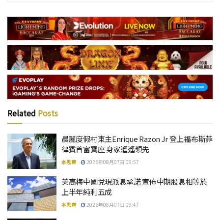
Related
Posts
晨麗度假村東主Enrique Razon Jr 登上福布斯菲
律賓首富寶座 身家遙遙領先
本思齊
2026年08月07日 09:57
美高梅中國兌現派息承諾 宣佈中期股息相等於
上半年純利五成
本思齊
2026年08月07日 09:47