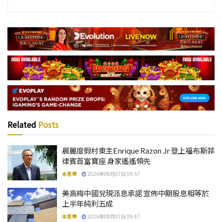
Related
Posts
晨麗度假村東主Enrique Razon Jr 登上福布斯菲
律賓首富寶座 身家遙遙領先
本思齊
2026年08月07日 09:57
美高梅中國兌現派息承諾 宣佈中期股息相等於
上半年純利五成
本思齊
2026年08月07日 09:47