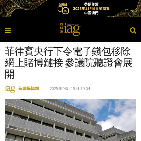
菲律賓央行下令電子錢包移除
網上賭博鏈接 參議院聽證會展
開
新聞編輯部
2025年08月15日 10:04