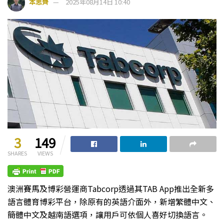
本思齊
2025年08月14日 10:40
3
149
SHARES
VIEWS
澳洲賽馬及博彩營運商Tabcorp透過其TAB App推出全新多
語言體育博彩平台，除原有的英語介面外，新增繁體中文、
簡體中文及越南語選項，讓用戶可依個人喜好切換語言。