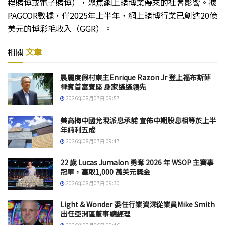
程賭博或電子賭博），聚焦網上賭博業帶來的社會影響。據
PAGCOR數據，僅2025年上半年，網上賭博行業已創造20億
美元的博彩毛收入（GGR）。
相關
文章
晨麗度假村東主Enrique Razon Jr 登上福布斯菲
律賓首富寶座 身家遙遙領先
2026年08月07日 09:57
美高梅中國兌現派息承諾 宣佈中期股息相等於上半
年純利五成
2026年08月07日 09:47
22 歲 Lucas Jumalon 勇奪 2026 年 WSOP 主賽事
冠軍，贏取1,000 萬美元獎金
2026年08月07日 09:30
Light & Wonder 委任行業資深從業員Mike Smith
出任亞洲區董事總經理