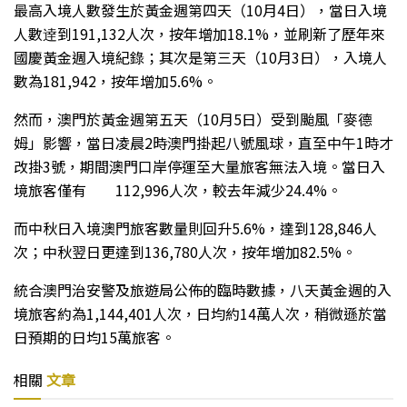
最高入境人數發生於黃金週第四天（10月4日），當日入境
人數逹到191,132人次，按年增加18.1%，並刷新了歷年來
國慶黃金週入境紀錄；其次是第三天（10月3日），入境人
數為181,942，按年增加5.6%。
然而，澳門於黃金週第五天（10月5日）受到颱風「麥德
姆」影響，當日凌晨2時澳門掛起八號風球，直至中午1時才
改掛3號，期間澳門口岸停運至大量旅客無法入境。當日入
境旅客僅有 112,996人次，較去年減少24.4%。
而中秋日入境澳門旅客數量則回升5.6%，達到128,846人
次；中秋翌日更達到136,780人次，按年增加82.5%。
統合澳門治安警及旅遊局公佈的臨時數據，八天黃金週的入
境旅客約為1,144,401人次，日均約14萬人次，稍微遜於當
日預期的日均15萬旅客。
相關
文章