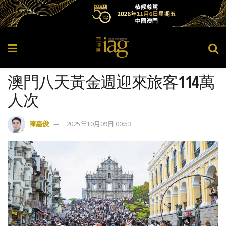
澳門八天黃金週迎來旅客114萬
人次
陳嘉俊
2025年10月09日 00:53