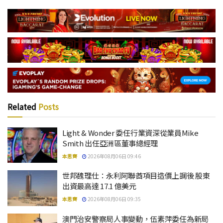
Related
Posts
Light & Wonder 委任行業資深從業員Mike
Smith 出任亞洲區董事總經理
本思齊
2026年08月06日 09:46
世邦魏理仕：永利阿聯酋項目造價上調後 股東
出資最高達 17.1 億美元
本思齊
2026年08月06日 09:35
澳門治安警察局人事變動，伍素萍委任為新局