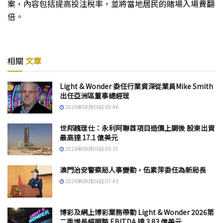
案，內容包括提高投注稅率，並將當地居民的賭場入場費翻
倍。
相關
文章
Light & Wonder 委任行業資深從業員Mike Smith
出任亞洲區董事總經理
2026年08月06日 09:46
世邦魏理仕：永利阿聯酋項目造價上調後 股東出資
最高達 17.1 億美元
2026年08月06日 09:35
澳門治安警察局人事變動，伍素萍委任為新局長
2026年08月06日 07:43
博彩及網上博彩業務帶動 Light & Wonder 2026第
二季增長經調整 EBITDA 達 3.83 億美元