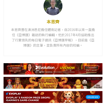
本思齊
本思齊曾在澳洲悉尼擔任體育記者，自2016年以來一直擔
任《亞博匯》雜誌的執行編輯。他於2017年4月協助推出
了行業領先的每日電子通訊《亞博匯早報》，目前是《亞
博匯》的主筆，並負責所有內容的校編。