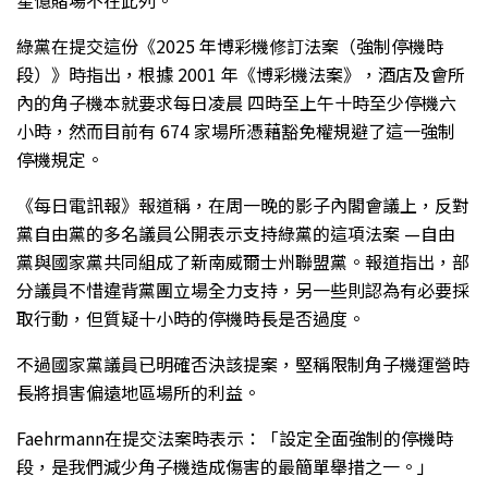
綠黨在提交這份《2025 年博彩機修訂法案（強制停機時
段）》時指出，根據 2001 年《博彩機法案》，酒店及會所
內的角子機本就要求每日凌晨 四時至上午十時至少停機六
小時，然而目前有 674 家場所憑藉豁免權規避了這一強制
停機規定。
《每日電訊報》報道稱，在周一晚的影子內閣會議上，反對
黨自由黨的多名議員公開表示支持綠黨的這項法案 —自由
黨與國家黨共同組成了新南威爾士州聯盟黨。報道指出，部
分議員不惜違背黨團立場全力支持，另一些則認為有必要採
取行動，但質疑十小時的停機時長是否過度。
不過國家黨議員已明確否決該提案，堅稱限制角子機運營時
長將損害偏遠地區場所的利益。
Faehrmann在提交法案時表示：「設定全面強制的停機時
段，是我們減少角子機造成傷害的最簡單舉措之一。」