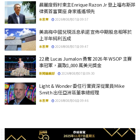
晨麗度假村東主Enrique Razon Jr 登上福布斯菲
律賓首富寶座 身家遙遙領先
本思齊
2026年08月07日 09:57
美高梅中國兌現派息承諾 宣佈中期股息相等於
上半年純利五成
本思齊
2026年08月07日 09:47
22 歲 Lucas Jumalon 勇奪 2026 年 WSOP 主賽
事冠軍，贏取1,000 萬美元獎金
新聞編輯部
2026年08月07日 09:30
Light & Wonder 委任行業資深從業員Mike
Smith 出任亞洲區董事總經理
本思齊
2026年08月06日 09:46