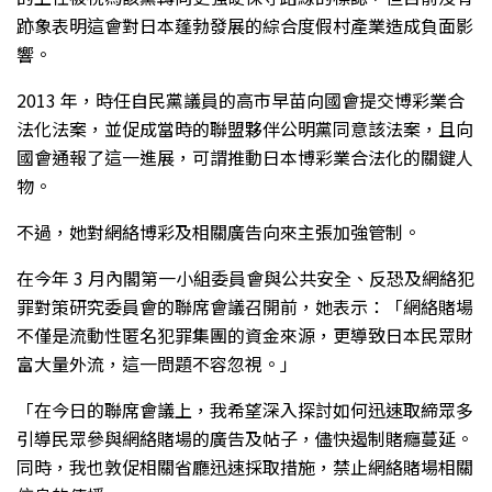
跡象表明這會對日本蓬勃發展的綜合度假村產業造成負面影
響。
2013 年，時任自民黨議員的高市早苗向國會提交博彩業合
法化法案，並促成當時的聯盟夥伴公明黨同意該法案，且向
國會通報了這一進展，可謂推動日本博彩業合法化的關鍵人
物。
不過，她對網絡博彩及相關廣告向來主張加強管制。
在今年 3 月內閣第一小組委員會與公共安全、反恐及網絡犯
罪對策研究委員會的聯席會議召開前，她表示：「網絡賭場
不僅是流動性匿名犯罪集團的資金來源，更導致日本民眾財
富大量外流，這一問題不容忽視。」
「在今日的聯席會議上，我希望深入探討如何迅速取締眾多
引導民眾參與網絡賭場的廣告及帖子，儘快遏制賭癮蔓延。
同時，我也敦促相關省廳迅速採取措施，禁止網絡賭場相關