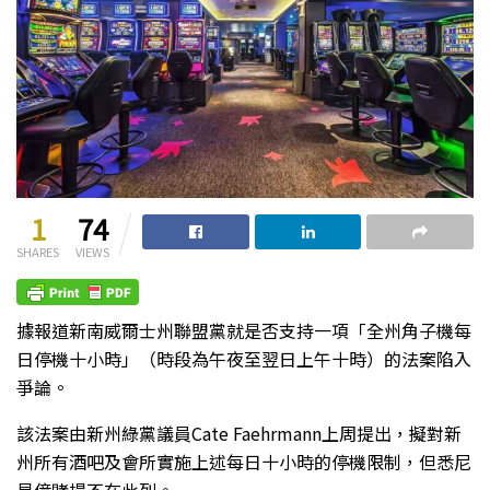
1
74
SHARES
VIEWS
據報道新南威爾士州聯盟黨就是否支持一項「全州角子機每
日停機十小時」（時段為午夜至翌日上午十時）的法案陷入
爭論。
該法案由新州綠黨議員Cate Faehrmann上周提出，擬對新
州所有酒吧及會所實施上述每日十小時的停機限制，但悉尼
星億賭場不在此列。