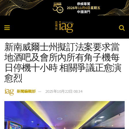
新南威爾士州擬訂法案要求當
地酒吧及會所內所有角子機每
日停機十小時 相關爭議正愈演
愈烈
新聞編輯部
2025年10月22日 08:34