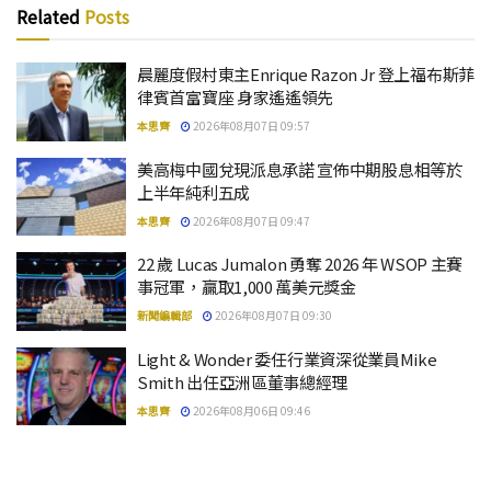
Related
Posts
晨麗度假村東主Enrique Razon Jr 登上福布斯菲
律賓首富寶座 身家遙遙領先
本思齊
2026年08月07日 09:57
美高梅中國兌現派息承諾 宣佈中期股息相等於
上半年純利五成
本思齊
2026年08月07日 09:47
22 歲 Lucas Jumalon 勇奪 2026 年 WSOP 主賽
事冠軍，贏取1,000 萬美元獎金
新聞編輯部
2026年08月07日 09:30
Light & Wonder 委任行業資深從業員Mike
Smith 出任亞洲區董事總經理
本思齊
2026年08月06日 09:46