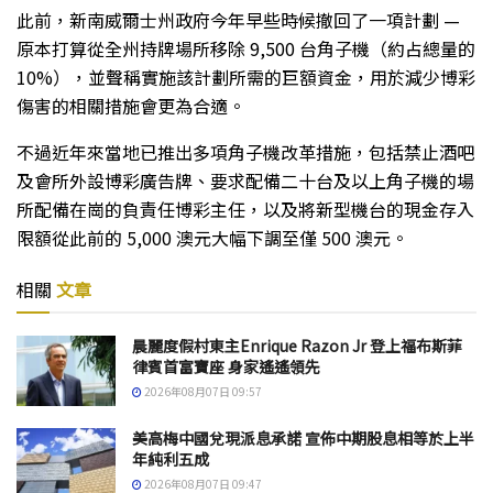
此前，新南威爾士州政府今年早些時候撤回了一項計劃 —
原本打算從全州持牌場所移除 9,500 台角子機（約占總量的
10%），並聲稱實施該計劃所需的巨額資金，用於減少博彩
傷害的相關措施會更為合適。
不過近年來當地已推出多項角子機改革措施，包括禁止酒吧
及會所外設博彩廣告牌、要求配備二十台及以上角子機的場
所配備在崗的負責任博彩主任，以及將新型機台的現金存入
限額從此前的 5,000 澳元大幅下調至僅 500 澳元。
相關
文章
晨麗度假村東主Enrique Razon Jr 登上福布斯菲
律賓首富寶座 身家遙遙領先
2026年08月07日 09:57
美高梅中國兌現派息承諾 宣佈中期股息相等於上半
年純利五成
2026年08月07日 09:47