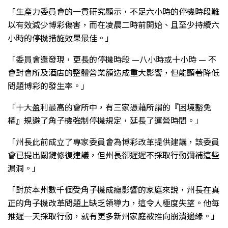
「生產力委員會的一貫研究顯示，不足六小時的停機時段難
以有效減少博彩傷害，而在凌晨二時前開始、且至少持續六
小時的停機措施效果最佳。」
「委員會還發現，更長的停機時段 —八小時或十小時 — 不
會對會所及酒店的整體營業額造成重大影響，但能顯著降低
問題博彩的發生率。」
「十大盈利最高的會所中，有三家憑藉所謂的『困境豁免
權』規避了角子機強制停機規定，延長了運營時間。」
「州長此前成立了專家委員會為博彩改革提供建議，該委員
會已提出關鍵修復建議，但州長卻遲遲不採取行動彌補這些
漏洞。」
「對於本州數千個受角子機成癮影響的家庭來說，州長在真
正的角子機改革問題上缺乏領導力，這令人極度失望。他每
推遲一天採取行動，就有更多新州家庭被推向崩潰邊緣。」