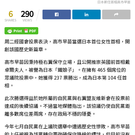
日本新任首相高市早苗
6
290
SHARES
VIEWS
周二經國會投票表決，高市早苗當選日本首位女性首相，開
創該國歷史新篇章。
高市早苗因秉持極右翼保守立場，且公開推崇英國前首相戴
卓爾夫人，被譽為日本「鐵娘子」。在擁有 465 個席位的
眾議院投票中，她獲得 237 票勝出，成為日本第 104 任首
相。
此次勝選得益於她所屬的自民黨與右翼盟友維新會在投票前
達成的後續協議。不過當地媒體指出，該協議仍使自民黨距
離多數席位差兩席，存在政局不穩的隱憂。
今年七月自民黨在上議院選舉中遭遇歷史性慘敗，高市早苗
的上任被視為該黨轉向更強硬保守路線的標誌，但目前沒有