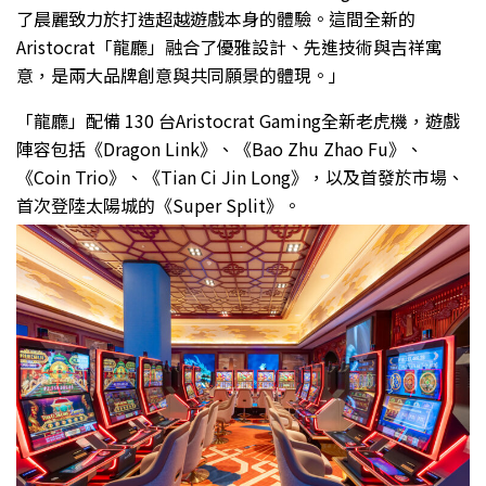
了晨麗致力於打造超越遊戲本身的體驗。這間全新的
Aristocrat「龍廳」融合了優雅設計、先進技術與吉祥寓
意，是兩大品牌創意與共同願景的體現。」
「龍廳」配備 130 台Aristocrat Gaming全新老虎機，遊戲
陣容包括《Dragon Link》、《Bao Zhu Zhao Fu》、
《Coin Trio》、《Tian Ci Jin Long》，以及首發於市場、
首次登陸太陽城的《Super Split》。