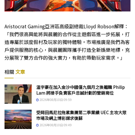
Aristocrat Gaming亞洲區高級副總裁Lloyd Robson解釋：
「我們很高興能將與晨麗的合作從主遊戲區進一步拓展，打
造專屬於該度假村及玩家的獨特體驗。市場推廣是我們為客
戶提供服務的核心，與晨麗團隊攜手打造全新娛樂地標，充
分展現了雙方合作的強大實力，有助於帶動玩家需求。」
相關
文章
温宇豪在加入金沙中國僅九個月之後離職 Philip
Lam 將接手負責客戶忠誠計劃的營銷崗位
2026年08月10日 09:59
受岡田馬尼拉拖累集團第二季業績 UEC 主攻大眾
市場及網上博彩謀求復蘇
2026年08月10日 09:49