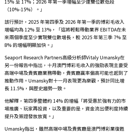
15% 至 17%；2026 年第一季增幅至少達雙位數低段
（10%-15%）。」
該行預計，2025 年第四季及 2026 年第一季的博彩毛收入
增幅均為 12% 至 13%，「這將輕鬆帶動業界 EBITDA在未
來兩個季度至少實現雙位數增長，較 2025 年第三季 7% 至
8% 的增幅明顯加快。」
Seaport Research Partners高級分析師Vitaly Umansky在
另一份報告中指出，十月澳門博彩毛收入的強勁表現主要受
高端中場及貴賓廳業務帶動，貴賓廳贏率偏高可能也起到了
推動作用。Umansky對十一月表現更為樂觀，預計同比增
長 11.5%，與歷史趨勢一致。
他解釋，第四季整體約 14% 的增幅「將受惠於強有力的市
場推廣、玩家再投資，以及重要的是，資金流出便利度持續
提升及簽證發放放寬。」
Umansky指出，雖然高端中場及貴賓廳是澳門博彩業復甦