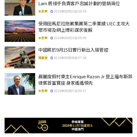
Lam 將接手負責客戶忠誠計劃的營銷崗位
本思齊
2026年08月10日 09:59
受岡田馬尼拉拖累集團第二季業績 UEC 主攻大
眾市場及網上博彩謀求復蘇
本思齊
2026年08月10日 09:49
中國將於9月15日實行新出入境管控
陳嘉俊
2026年08月08日 07:38
晨麗度假村東主Enrique Razon Jr 登上福布斯菲
律賓首富寶座 身家遙遙領先
本思齊
2026年08月07日 09:57