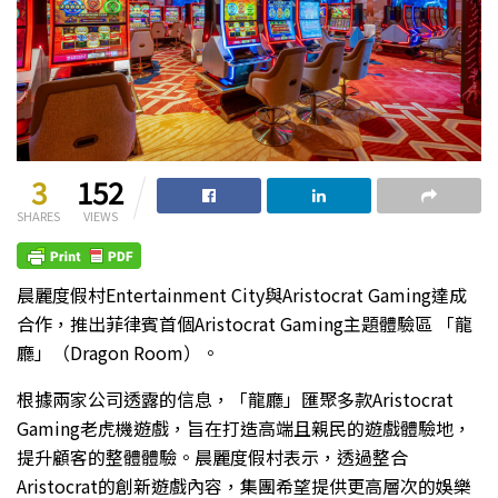
3
152
SHARES
VIEWS
晨麗度假村Entertainment City與Aristocrat Gaming達成
合作，推出菲律賓首個Aristocrat Gaming主題體驗區 「龍
廳」（Dragon Room）。
根據兩家公司透露的信息，「龍廳」匯聚多款Aristocrat
Gaming老虎機遊戲，旨在打造高端且親民的遊戲體驗地，
提升顧客的整體體驗。晨麗度假村表示，透過整合
Aristocrat的創新遊戲內容，集團希望提供更高層次的娛樂