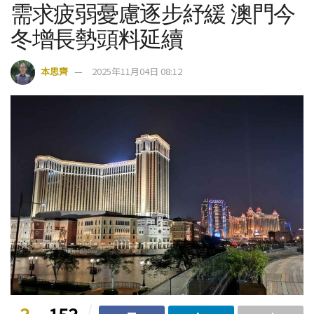
需求疲弱憂慮逐步紓緩 澳門今
冬增長勢頭料延續
本思齊
2025年11月04日 08:12