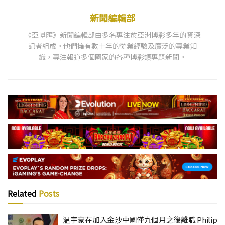
新聞編輯部
《亞博匯》新聞編輯部由多名專注於亞洲博彩多年的資深
記者組成。他們擁有數十年的從業經驗及廣泛的專業知
識，專注報道多個國家的各種博彩類專題新聞。
Related
Posts
温宇豪在加入金沙中國僅九個月之後離職 Philip