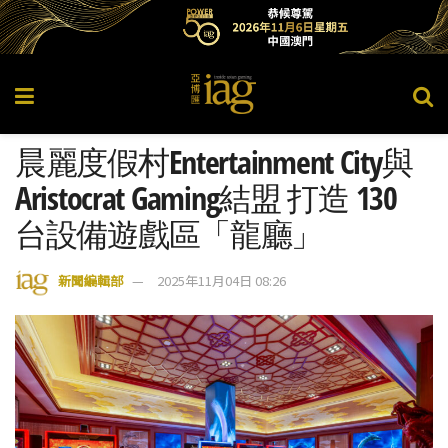
晨麗度假村Entertainment City與
Aristocrat Gaming結盟 打造 130
台設備遊戲區「龍廳」
新聞編輯部
2025年11月04日 08:26