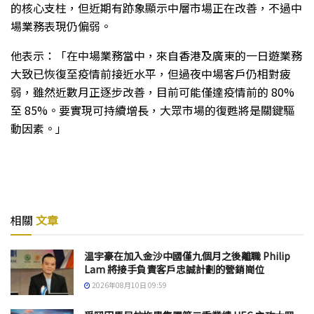
的核心支柱，但近期有跡象顯示中層市場正在改善，不過中
場業務表現仍偏弱。
他表示：「在中場業務當中，來自香港及廣東的一日遊業務
大致已恢復至疫情前接近水平，但過夜中場客戶仍相對疲
弱，雖然近數月正逐步改善，目前可能僅達疫情前的 80%
至 85%。要實現可持續增長，大眾市場的復甦將是關鍵驅
動因素。」
相關
文章
温宇豪在加入金沙中國僅九個月之後離職 Philip
Lam 將接手負責客戶忠誠計劃的營銷崗位
2026年08月10日 09:59