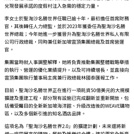
兌現發展承諾的度假村注入急需的穩定力量。
李女士於聖淘沙名勝世界任職已逾十年，最初擔任首席財務
官，其後轉任人力總監，並於2023年獲委任為聖淘沙名勝
世界總裁；今年她進一步獲晉升為聖淘沙名勝世界私人有限
公司行政總裁，同時兼任新加坡雲頂集團總裁及首席營運
官。
集團當時就人事調整解釋，她將負責推動集團整體戰略舉措
的執行、營運的優化業績提升，以及可持續增長，並直接向
雲頂集團執行董事局主席兼行政總裁林國泰匯報工作。
目前，聖淘沙名勝世界正在進行一項耗資50億美元的大規模
擴建及重建工程，部分現有設施已完成翻新並重新開放，包
括備受矚目的全新新加坡海洋館、升級改造後的WEAVE購物
區，以及多個新引進的知名酒店品牌。
這項名為「聖淘沙名勝世界2.0」的擴建計劃，未來還將新
增一座四層高的購物、餐飲及娛樂綜合樓，建設兩家全新豪