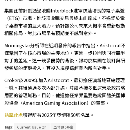
集團此前計劃通過收購Interblock進軍快速增長的電子桌遊
（ETG）市場，惟該項收購交易最終未能達成。不過鑑於電
子桌遊市場的巨大潛力，預計該公司未來大概率會重新啟動
相關佈局，對此市場早有預期並不感到意外。
Morningstar分析師在近期發佈的報告中指出，Aristocrat不
僅鞏固了在核心市場的主導地位，更進一步拉開與同行競爭
對手的差距。這一競爭優勢的背後，歸功於集團在設計與研
發領域的鉅額投入，其投入規模遠超業內所有對手。
Croker於2009年加入Aristocrat，最初擔任澳新地區總經理
一職。其後通過多次內部升遷，陸續承接多個運營及政策略
層面的管理職務。目前，他還擔任業界重要遊說團體美國博
彩協會（American Gaming Association）的董事。
點擊此處
獲得所有2025年亞博匯50強名單。
Tags:
Current Issue zh
亞博匯50強