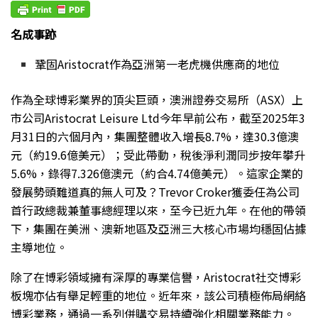
名成事跡
鞏固Aristocrat作為亞洲第一老虎機供應商的地位
作為
全球博彩業界的頂尖巨頭，澳洲證券交易所（ASX）上
市公司Aristocrat Leisure Ltd今年早前公布，截至2025年3
月31日的六個月內，集團整體收入增長8.7%，達30.3億澳
元（約19.6億美元）；受此帶動，稅後淨利潤同步按年攀升
5.6%，錄得7.326億澳元（約合4.74億美元）。這家企業的
發展勢頭難道真的無人可及？Trevor Croker獲委任為公司
首行政總裁兼董事總經理以來，至今已近九年。在他的帶領
下，集團在美洲、澳新地區及亞洲三大核心市場均穩固佔據
主導地位。
除了在博彩領域擁有深厚的專業信譽，Aristocrat社交博彩
板塊亦佔有舉足輕重的地位。近年來，該公司積極佈局網絡
博彩業務，通過一系列併購交易持續強化相關業務能力。