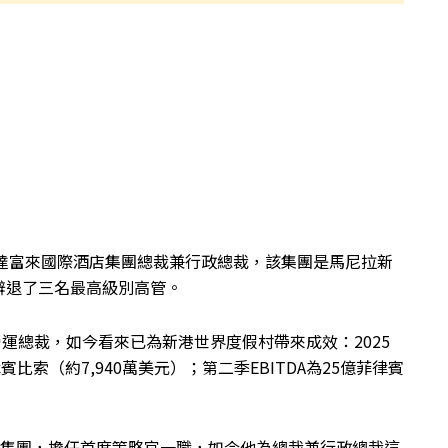
4年中獲委任為達富來國際酒店集團總裁兼行政總裁，該集團是馬尼拉新
辭退了三名最高級別高管。
ux為營運總裁，如今看來已為新港世界度假村帶來成效：2025
賓比索（約7,940萬美元）；第二季EBITDA為25億菲律賓
國際酒店集團，擔任首席策略官一職，如今他為總裁兼行政總裁這