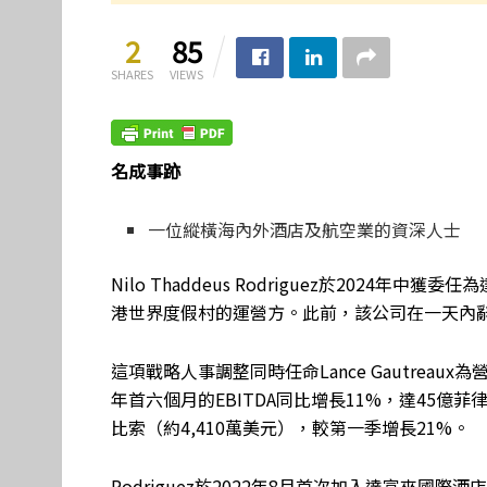
2
85
SHARES
VIEWS
名成事跡
一位縱橫海內外酒店及航空業的資深人士
Nilo Thaddeus Rodriguez於202
港世界度假村的運營方。此前，該公司在一天內
這項戰略人事調整同時任命Lance Gautrea
年首六個月的EBITDA同比增長11%，達45億菲律
比索（約4,410萬美元），較第一季增長21%。
Rodriguez於2022年8月首次加入達富來