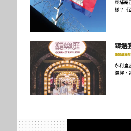
柬埔寨
樣？《
臻選
新聞編輯部
永利皇
選擇，