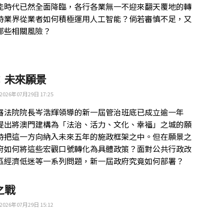
能時代已然全面降臨，各行各業無一不迎來翻天覆地的轉
時業界從業者如何積極運用人工智能？倘若審慎不足，又
哪些相關風險？
：未來願景
2026年07月29日 17:25
審法院院長岑浩輝領導的新一屆管治班底已成立逾一年
提出將澳門建構為「法治、活力、文化、幸福」之城的願
時把這一方向納入未來五年的施政框架之中。但在願景之
府如何將這些宏觀口號轉化為具體政策？面對公共行政改
區經濟低迷等一系列問題，新一屆政府究竟如何部署？
之戰
2026年07月29日 15:12