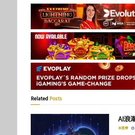
Related
Posts
AI
本思齊