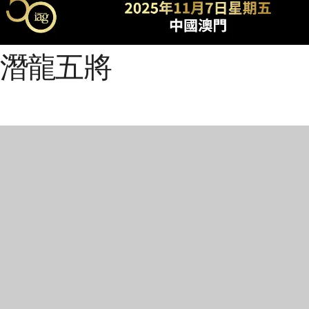
強：潛龍五將