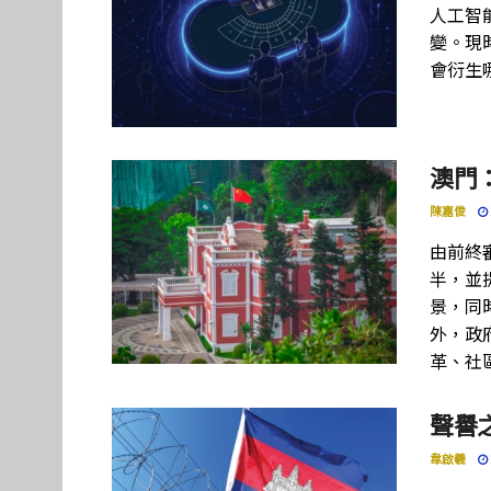
人工智
變。現
會衍生
澳門
陳嘉俊
由前終
半，並
景，同
外，政
革、社
聲譽
韋啟羲