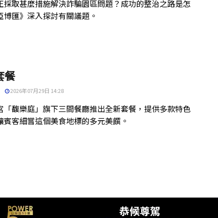
正採取甚麼措施解決詐騙園區問題？成功的整治之路是怎
亞博匯》深入探討有關議題。
套餐
2026年07月29日 14:28
宮「馥樂庭」旗下三間餐廳推出全新套餐，提供多款特色
讓賓客細嘗這個美食地標的多元美饌。