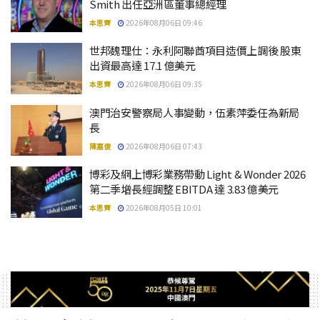
Smith 出任亞洲區董事總經理
本思齊
2026年08月06日 09:46
世邦魏理仕：永利阿聯酋項目造價上調後 股東
出資最高達 17.1 億美元
本思齊
2026年08月06日 09:35
澳門治安警察局人事變動，伍素萍委任為新局
長
陳嘉俊
2026年08月06日 07:43
博彩及網上博彩業務帶動 Light & Wonder 2026
第二季增長經調整 EBITDA 達 3.83 億美元
本思齊
2026年08月05日 10:01