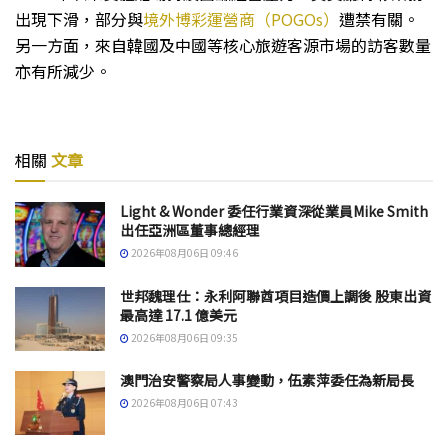
出現下滑，部分與
境外博彩運營商（POGOs）
遭禁有關。
另一方面，來自韓國及中國等核心旅遊客源市場的訪客數量
亦有所減少。
相關
文章
Light & Wonder 委任行業資深從業員Mike Smith
出任亞洲區董事總經理
2026年08月06日 09:46
世邦魏理仕：永利阿聯酋項目造價上調後 股東出資
最高達 17.1 億美元
2026年08月06日 09:35
澳門治安警察局人事變動，伍素萍委任為新局長
2026年08月06日 07:43