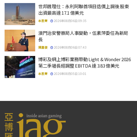
世邦魏理仕：永利阿聯酋項目造價上調後 股東
出資最高達 17.1 億美元
本思齊
2026年08月06日 09:35
澳門治安警察局人事變動，伍素萍委任為新局
長
陳嘉俊
2026年08月06日 07:43
博彩及網上博彩業務帶動 Light & Wonder 2026
第二季增長經調整 EBITDA 達 3.83 億美元
本思齊
2026年08月05日 10:01