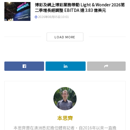
博彩及網上博彩業務帶動 Light & Wonder 2026第
二季增長經調整 EBITDA 達 3.83 億美元
2026年08月05日 10:01
LOAD MORE
本思齊
本思齊曾在澳洲悉尼擔任體育記者，自2016年以來一直擔