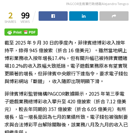
PAGCOR主席兼行政總裁Alejandro Tengco
2
99
SHARES
VIEWS
截至 2025 年 9 月 30 日的季度內，菲律賓總博彩收入按年
持平，錄得 945 億披索（折合 16 億美元）。雖然當地網上
博彩業務收入按年增長17.4%，但有關升幅已被持牌實體賭
場10.2%的收入跌幅大致抵銷。電子遊戲業務原本有望實現
更顯著的增長，但菲律賓中央銀行下達指令，要求電子錢包
與博彩網站「斷鏈」，收入隨即出現明顯下滑。
菲律賓博彩監管機構PAGCOR數據顯示，2025 年第三季電
子遊戲業務總博彩收入攀升至 420 億披索（折合 7.12 億美
元），較去年同期的 357 億披索（折合 6.05 億美元）有所
增長，這一增長是因為七月的業績所致。電子錢包被強制要
求與合法博彩平台解除關聯後，該業務八月及九月的收入已
相繼走弱。