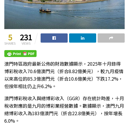
5
231
SHARES
VIEWS
澳門特區政府最新公佈的財政數據顯示，2025年十月錄得
博彩稅收入70.6億澳門元（折合8.82億美元），較九月疫情
以來高位的85.3億澳門元（折合10.6億美元）下跌17.2%，
但按年相比仍上升6.2%。
澳門博彩稅收入與總博彩收入（GGR）存在統計時差，十月
稅收對應的是九月的博彩業經營數據。數據顯示，澳門九月
總博彩收入為183億澳門元（折合22.8億美元），按年增長
6.0%。