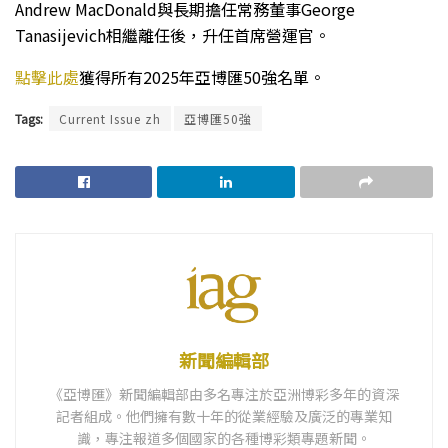
Andrew MacDonald與長期擔任常務董事George
Tanasijevich相繼離任後，升任首席營運官。
點擊此處
獲得所有2025年亞博匯50強名單。
Tags:
Current Issue zh
亞博匯50強
新聞編輯部
《亞博匯》新聞編輯部由多名專注於亞洲博彩多年的資深
記者組成。他們擁有數十年的從業經驗及廣泛的專業知
識，專注報道多個國家的各種博彩類專題新聞。