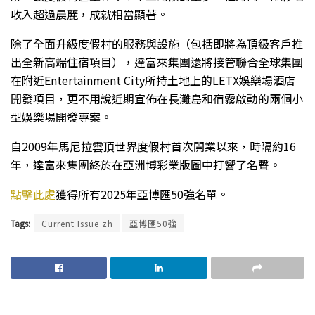
收入超過晨麗，成就相當顯著。
除了全面升級度假村的服務與設施（包括即將為頂級客戶推
出全新高端住宿項目），達富來集團還將接管聯合全球集團
在附近Entertainment City所持土地上的LETX娛樂場酒店
開發項目，更不用說近期宣佈在長灘島和宿霧啟動的兩個小
型娛樂場開發專案。
自2009年馬尼拉雲頂世界度假村首次開業以來，時隔約16
年，達富來集團終於在亞洲博彩業版圖中打響了名聲。
點擊此處
獲得所有2025年亞博匯50強名單。
Tags:
Current Issue zh
亞博匯50強