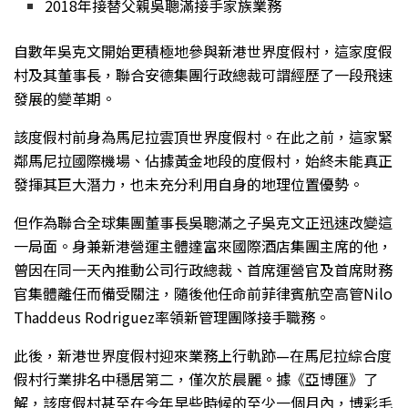
2018年接替父親吳聰滿接手家族業務
自數年
吳克文開始更積極地參與新港世界度假村，這家度假
村及其董事長，聯合安德集團行政總裁可謂經歷了一段飛速
發展的變革期。
該度假村前身為馬尼拉雲頂世界度假村。在此之前，這家緊
鄰馬尼拉國際機場、佔據黃金地段的度假村，始終未能真正
發揮其巨大潛力，也未充分利用自身的地理位置優勢。
但作為聯合全球集團董事長吳聰滿之子吳克文正迅速改變這
一局面。身兼新港營運主體達富來國際酒店集團主席的他，
曾因在同一天內推動公司行政總裁、首席運營官及首席財務
官集體離任而備受關注，隨後他任命前菲律賓航空高管Nilo
Thaddeus Rodriguez率領新管理團隊接手職務。
此後，新港世界度假村迎來業務上行軌跡—在馬尼拉綜合度
假村行業排名中穩居第二，僅次於晨麗。據《亞博匯》了
解，該度假村甚至在今年早些時候的至少一個月內，博彩毛