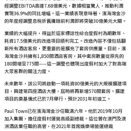
經調整EBITDA高達7.68億美元，數據相當驚人，推動利潤
實現36.9%的同比增幅。這一業績表現意味著，濱海灣金沙
的年度經調整息稅折舊攤銷前利潤即將突破30億美元大關。
業績的大幅提升，得益於這家標誌性綜合度假村為期數年、
耗資17.5億美元的改造項目順利完工。改造內容不僅包括翻
新所有酒店客房，更重要的是擴充了套房供應量。目前，濱
海灣金沙共擁有1,850間酒店客房，其中套房數量從原先的
180間增至775間——這一調整也體現出度假村加大了對高端
大眾客群的關注力度。
未來數年，該公司將啟動一項耗資80億美元的大規模擴建項
目，興建第四座酒店大樓，屆時將再新增570間套房。擴建
項目的奠基儀式已於7月舉行，預計2031年初竣工。
Paul Town已在濱海灣金沙任職滿六年。他於2019年10月
加入集團，擔任度假村運營高級副總裁。這位曾在澳門及澳
洲酒店業任職的高管，在2021年首席娛樂場營運總裁